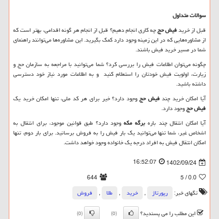
سوالات متداول
قبل‌ از خرید
فیش حج
چه کاری انجام دهیم؟ قبل ‌از انجام هر گونه اقدامی، بهتر است که
از مشاوره‌هایی که در این زمینه وجود دارد کمک بگیرید. این مشاوره‌ها می‌توانند راهنمای
شما در مسیر خرید فیش باشند.
چگونه می‌توان اطلاعات فیش را بررسی کرد؟ شما می‌توانید با مراجعه به سازمان حج و
زیارت، اولویت فیش خودتان را استعلام کنید و به اطلاعات مورد نیاز خود دسترسی
داشته باشید.
آیا امکان خرید چند
فیش حج
وجود دارد؟ خیر برای هر کد ملی، تنها امکان خرید یک
فیش حج
وجود دارد.
آیا امکان انتقال چند باره
برگه مکه
وجود دارد؟ طبق قوانین موجود، برای انتقال به
اشخاص غیر، شما تنها می‌توانید یک ‌بار فیش را به فروش برسانید. برای بار دوم، تنها
امکان انتقال فیش به افراد درجه یک خانواده وجود خواهد داشت.
16:52:07
1402/09/24
644
/ 5
0.0
تگهای خبر:
رپورتاژ
,
خرید
,
طلا
,
فروش
این مطلب را می پسندید؟
(0)
(0)