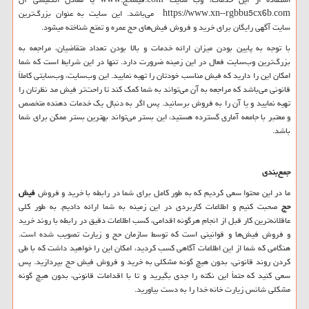
https://www.xn--rgbbu5cx6b.com
می‌باشد.‌ این سایت به‌ عنوان بزرگ‌ترین
سایت آگهی رایگان برای خرید و فروش فیش‌های حج عمره و تمتع شناخته میشود‌.
با توجه به پایین بودن میزان ارائه خدمات و بالا بودن تعداد متقاضیان، مراجعه به
بزرگ‌ترین وب‌سایت فعال در این زمینه ضرورت دارد. تنها در این شرایط است که شما
امکان این را دارید که فیش مناسب خودتان را تهیه نمایید. این وب‌سایت، وب‌سایتی کاملاً
قانونی می‌باشد که مراجعه به آن می‌تواند به شما کمک کند تا راحت‌تر فیش مد نظرتان را
تهیه نمایید و یا آن را به فروش برسانید. پس اگر به‌ دنبال یک خدمات دهنده متخصص
و معتبر با جامعه آماری گسترده هستید، این بستر می‌تواند بهترین بستر ممکن برای شما
باشد.
جمع‌بندی
ما در این محتوا سعی کردیم که به ‌طور کامل برای شما در رابطه با خرید و فروش
فیش
حج
صحبت کنیم و اطلاعات کاربردی در این زمینه به شما ارائه دادیم. به‌ طور کلی
عاقلانه‌ترین کار قبل‌ از انجام هرگونه اقدامی، کسب اطلاعات دقیق در رابطه با روند خرید
و فروش فیش‌ها و قوانینی است که توسط سازمان حج و زیارت تصویب شده‌ است.
هنگامی ‌که شما از این اطلاعات آگاهی کسب کردید، امکان این را خواهید داشت که با طی
کردن روند قانونی، بدون هیچ ‌گونه مشکلی به خرید و فروش فیش حج بپردازید. پس
سعی کنید که حتماً این نکته را جدی بگیرید و تا با اقدامات قانونی، بدون هیچ ‌گونه
مشکلی شانس زیارت خانه خدا را به دست بیاورید.