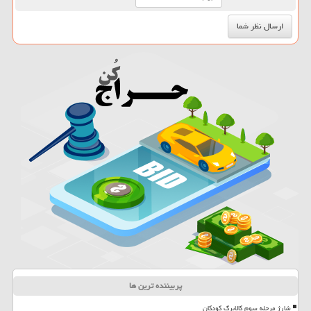
پربیننده ترین ها
شارژ مرحله سوم کالابرگ کودکان