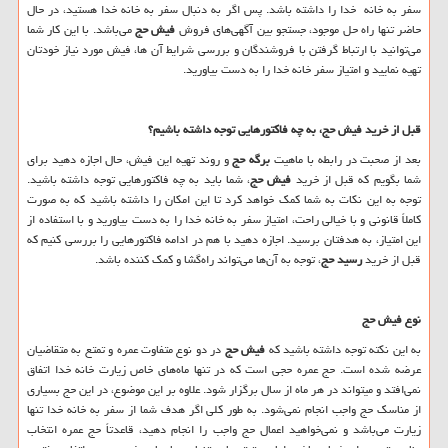
سفر به خانه خدا را داشته باشد. پس اگر به‌ دنبال سفر به خانه خدا هستید، در حال
‌حاضر تنها راه‌ حل موجود، جستجو بین آگهی‌های فروش
فیش حج
می‌باشد. با این کار شما
می‌توانید با ارتباط گرفتن با فروشندگان و بررسی شرایط آن ‌ها، فیش مورد نیاز خودتان
تهیه نمایید و امتیاز سفر خانه خدا را به دست بیاورید.
قبل ‌از خرید فیش حج، به چه فاکتورهایی توجه داشته باشیم؟
بعد از صحبت در رابطه با ماهیت
برگه حج
و روند تهیه این فیش، حال اجازه دهید برای
شما بگویم که قبل ‌از خرید
فیش حج
، شما باید به چه فاکتورهایی توجه داشته باشید.
توجه به این نکات به شما کمک خواهد کرد تا این امکان را داشته باشید که به ‌صورت
کاملاً قانونی و با خیالی راحت، امتیاز سفر به خانه خدا را به دست بیاورید و با استفاده از
این امتیاز، به هدفتان برسید. اجازه دهید با هم در ادامه فاکتورهایی را بررسی کنیم که
قبل ‌از خرید
رسید حج
، توجه به آن‌ها می‌تواند راه‌گشا و کمک‌ کننده باشد.
نوع فیش حج
به این نکته توجه داشته باشید که
فیش حج
در دو نوع متفاوت عمره و تمتع به متقاضیان
عرضه شده است. حج عمره حجی است که در تنها ماه‌های خاص زیارت خانه خدا اتفاق
نمی‌افتد و میتواند در هر ماه از سال برگزار ‌شود. علاوه ‌بر این موضوع، در این حج بسیاری
از مناسک حج واجب انجام نمی‌شود. به‌ طور کلی اگر هدف شما از سفر به خانه خدا تنها
زیارت می‌باشد و نمی‌خواهید اعمال حج واجب را انجام دهید، قاعدتاً حج عمره انتخاب