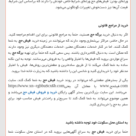
ورثه‌ای بودن: فیش‌های حج ورثه‌ای شرایط خاص خودش را دارند که براساس این شرایط،
قیمت آن‌‌ها نیز دست‌خوش تغییرات گوناگونی می‌شود.
خرید از مراجع قانونی
اگر به ‌دنبال خرید
برگه حج
هستید، حتماً به مراجع قانونی برای این اقدام مراجعه کنید.
در حال‌ حاضر، مراکز بی‌شماری وجود دارند که می‌توانند در زمینه خرید
فیش حج
به شما
کمک کنند. اما در کنار خدمات دهندگان معتبر، خدمات دهندگان دیگری نیز وجود دارند
که ممکن است به ‌دنبال کلاه‌برداری باشند. پس سعی کنید که حتماً برای تهیه
برگه حج
به
سراغ مواردی بروید که فیش‌ها با امتیاز واقعی را به فروش می‌رسانند. توجه به این نکته
ساده به شما کمک می‌کند تا از طریق ساده‌ترین و مطمئن‌ترین روش‌ها، فیش با امتیاز
مدنظر خود را خریداری کنید و شانس این را داشته باشید که به زیارت خانه خدا بروید.
یکی از بسترهای مطمئنی که می‌تواند در روند خرید
فیش حج
به شما کمک کند، سایت
com
.فیشحج.
www
یا معادل آن یعنی
https://www.xn--rgbbu5cx6b.com
می‌باشد. این سایت بزرگ‌ترین بستر آگهی رایگان
خرید و فروش فیش حج
می‌باشد و
همین موضوع می‌تواند به شما کمک کند تا سریع‌تر و راحت‌تر فیش مناسب خود برای
سفر به حج را خریداری کنید.
به استان محل سکونت خود توجه داشته باشید
حتماً برای خرید
فیش حج
به سراغ آگهی‌هایی بروید که در استان محل سکونت شما