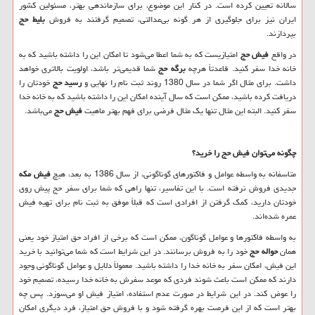
سالانه تعیین کرده‌ است. در کنار این موضوع، برای سازماندهی بهتر، مسئولین کشور
ایران نیز برای جلوگیری از هر گونه بی‌عدالتی، تصمیم گرفتند به فروش
بلیط حج
بپردازند.
در واقع
فیش حج
امتیازیست که به شما اعطا می‌شود تا امکان این را داشته باشید که به
خانه خدا سفر کنید. قاعدتاً هرچه
برگه حج
شما قدیمی‌تر باشد، اولویت بالاتری خواهد
داشت. برای مثال اگر شما در سال 1380 روند ثبت نام را نهایی و
رسید حج
خودتان را
دریافت کرده باشید، ممکن است که سال آینده امکان این را داشته باشید که به خانه خدا
سفر کنید. البته این مثال تنها یک مثال فرضی برای فهم بهتر ماهیت
فیش حج
می‌باشد.
چگونه می‌توان فیش حج را خرید؟
متاسفانه به واسطه عوامل و فاکتورهای گوناگونی، از سال 1386 به بعد، هیچ
فیش مکه
جدیدی فروش نرفته است. با این تفاسیر، تنها راهی که شما برای سفر حج پیش روی
خودتان دارید، کمک گرفتن از افرادی است که قبلاً موفق به ثبت ‌نام برای تهیه فیش
عمره شده‌اند.
به واسطه فاکتورها و عوامل گوناگون، ممکن است که برخی از افراد حق امتیاز خود یعنی
همان
حواله حج
خود را به فروش برسانند. در این شرایط است که شما می‌توانید با خرید
این فیش‌‌، امکان سفر به خانه خدا را داشته باشید. معمولاً دلایل و عوامل گوناگونی وجود
دارند که ممکن است باعث شوند فردی که موعد سفرش به خانه خدا رسیده، تصمیم خود
را عوض کند. در این شرایط در صورت عدم استفاده، امتیاز فیش او می‌سوزد. پس چه
بهتر است که از این فرصت بهره گرفته شود و با فروش حق امتیاز، فرد دیگری امکان