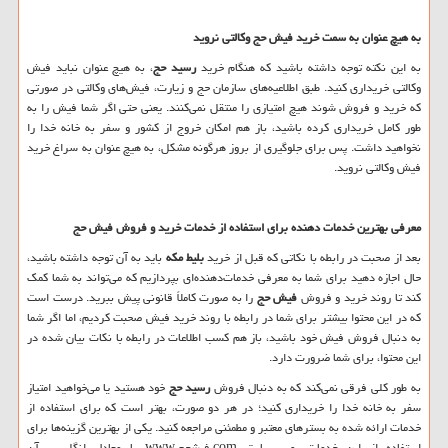
به ‌هیچ ‌عنوان به سمت خرید فیش حج وکالتی نروید
به این نکته توجه داشته باشید که هنگام خرید
رسید حج
، به‌ هیچ‌ عنوان نباید فیش
وکالتی خریداری کنید‌. طبق اطلاعیه‌های سازمان حج و زیارت‌، فیش‌های وکالتی در صورتی
‌که خرید و فروش شوند هیچ امتیازی را منتقل نمی‌کنند.‌ یعنی حتی اگر شما فیش را به
‌طور کامل خریداری کرده باشید، باز هم امکان خروج از کشور و سفر به خانه خدا را
نخواهید داشت. پس برای جلوگیری از بروز هرگونه مشکل، به‌ هیچ‌ عنوان به سراغ ‌خرید
فیش وکالتی نروید.
معرفی بهترین خدمات دهنده برای استفاده از خدمات خرید و فروش فیش حج
بعد از صحبت در رابطه با نکاتی که قبل‌ از خرید
بلیط مکه
باید به آن‌ توجه داشته باشید،
حال اجازه دهید برای شما به معرفی خدمات‌دهنده‌ای بپردازیم که می‌تواند به شما کمک
کند تا روند خرید و فروش
فیش حج
را به صورت کاملاً قانونی پیش ببرید. درست است
که در این محتوا بیشتر برای شما در رابطه با روند خرید فیش صحبت کردیم، اما اگر شما
به ‌دنبال فروش فیش خود باشید، باز هم کسب اطلاعات در رابطه با نکات بیان ‌شده در
این محتوا، برای شما ضرورت دارد.
به‌ طور کلی فرقی نمی‌کند که به‌ دنبال فروش
رسید حج
خود هستید یا می‌خواهید امتیاز
سفر به خانه خدا را خریداری کنید؛ در هر دو صورت، بهتر است که برای استفاده از
خدمات ارائه‌ شده به بسترهای معتبر و مطمئنی مراجعه کنید.‌ یکی از بهترین گزینه‌ها برای
استفاده از این خدمات، وب سایت
com
.فیشحج.
www
یا معادل انگلیسی آن