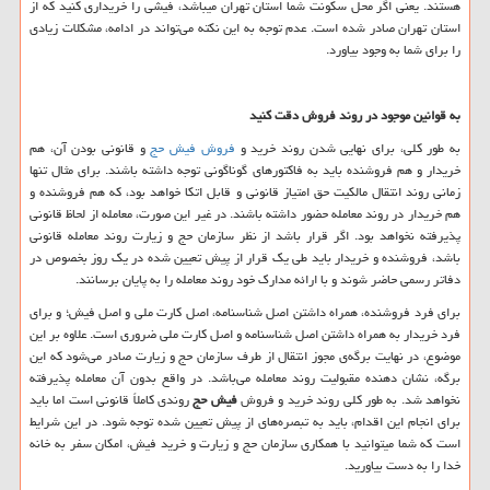
هستند. یعنی اگر محل سکونت شما استان تهران میباشد، فیشی را خریداری کنید که از
استان تهران صادر شده است. عدم توجه به این نکته می‌تواند در ادامه، مشکلات زیادی
را برای شما به وجود بیاورد.
به قوانین موجود در روند فروش دقت کنید
به‌ طور کلی، برای نهایی شدن روند خرید و
فروش فیش حج
و قانونی بودن آن، هم
خریدار و هم فروشنده باید به فاکتورهای گوناگونی توجه داشته باشند. برای مثال تنها
زمانی روند انتقال مالکیت حق امتیاز قانونی و قابل ‌اتکا خواهد بود، که هم فروشنده و
هم خریدار در روند معامله حضور داشته باشند. در غیر این صورت، معامله از لحاظ قانونی
پذیرفته نخواهد بود. اگر قرار باشد از نظر سازمان حج و زیارت روند معامله قانونی
باشد، فروشنده و خریدار باید طی یک قرار از پیش ‌تعیین ‌شده در یک روز بخصوص در
دفاتر رسمی حاضر شوند و با ارائه مدارک خود روند معامله را به پایان برسانند.
برای فرد فروشنده، ‌همراه داشتن اصل شناسنامه، اصل کارت ملی و اصل فیش؛ و برای
فرد خریدار به‌ همراه داشتن اصل شناسنامه و اصل کارت ملی ضروری است. علاوه‌ بر این
موضوع، در نهایت برگه‌ی مجوز انتقال از طرف سازمان حج و زیارت صادر می‌شود که این
برگه، نشان دهنده مقبولیت روند معامله می‌باشد. در واقع بدون آن معامله پذیرفته
نخواهد شد. به ‌طور کلی روند خرید و فروش
فیش حج
روندی کاملاً قانونی است اما باید
برای انجام این اقدام، باید به تبصره‌های از پیش ‌تعیین ‌شده توجه شود. در این شرایط
است که شما میتوانید با همکاری سازمان حج و زیارت و خرید فیش، امکان سفر به خانه
خدا را به دست بیاورید.