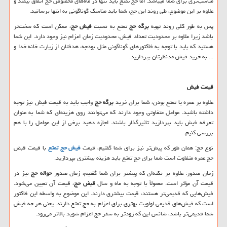
مناسب‌تری برای شما میباشد. اما حج تمتع باید تنها در ماه‌های مخصوص حج اتفاق بیفتد و
علاوه‌ بر این موضوع، طی روند این حج، شما باید مناسک گوناگونی به انتها برسانید.
پس به ‌طور کلی روند تهیه
برگه حج
تمتع به نسبت
فیش حج
، ممکن است که سخت‌تر
باشد زیرا علاوه ‌بر محدودیت تعداد فیش، محدودیت زمان اعزام نیز وجود دارد. این شما
هستید که باید با توجه به فاکتورهای گوناگونی مثل بودجه، هدفتان از زیارت خانه خدا و
... به خرید فیش مدنظرتان بپردازید.
قیمت فیش
علاوه ‌بر عمره یا تمتع بودن، شما برای خرید
برگه حج
واجب باید به قیمت فیش نیز توجه
داشته باشید. عوامل متفاوتی وجود دارند که می‌توانند روی هزینه‌ای که شما به‌ عنوان
تعرفه فیش باید بپردازید تاثیرگذار باشند‌. اجازه دهید برخی از این عوامل را با هم
بررسی کنیم.
نوع حج: همان‌ طور که پیش‌تر نیز برای شما گفتیم، قیمت
فیش حج
تمتع
با قیمت قبض
حج عمره متفاوت است‌ شما برای حج تمتع باید هزینه‌ بیشتری بپردازید.
زمان صدور: علاوه‌ بر نکته‌ای که پیشتر برای شما گفتیم، زمان صدور
حواله حج
نیز در
قیمت آن مؤثر است. معمولاً با توجه به ماه و سال
قبض حج
، قیمت آن تعیین می‌شود.
فیش‌هایی که قدیمی‌تر هستند، قیمت بیشتری دارند. این موضوع به واسطه این فاکتور
است که فیش‌های قدیمی اولویت بهتری برای اعزام به حج تمتع دارند. یعنی هر چه فیش
شما قدیمی‌تر باشد، شانس این ‌که زودتر به سفر حج اعزام شوید بالاتر می‌رود.