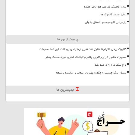
شارژ کالابرگ کد ملی های باقی مانده
شارژ جدید کالابرگ ها
بازطراحی اکوسیستم اشتغال بانوان
پربحث ترین ها
کالابرگ برخی خانوارها شارژ شد تغییر زمانبندی پرداخت این کمک معیشت
حضور ۷ کشور در بزرگترین پلتفرم تبادلات تجاری حوزه ساخت وساز
نرخ بیکاری ۹،۱ درصد شد
سیگار برگ چیست و چگونه بهترین انتخاب را داشته باشیم؟
جدیدترین ها