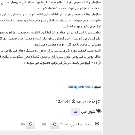
سازمان وظیفه عمومی فراجا اعلام نمود: با پیشنهاد ستاد کل نیروهای مس
به خدمت اعزام می شوند به مدت ۳ ماه کم شد.
سازمان وظیفه عمومی فراجا در اطلاعیه ای اعلام نمود: «در راستای اجرا
ماموریت های محوله، با پیشنهاد ستادکل نیروهای مسلح و تصویب فرمانده
اعزام می شوند۳ماه کم شد.
تمامی سربازانی که برابر مفاد و شرایط این ابلاغیه به خدمت اعزام و ب
عملیاتی یا عادی تا حداکثر ۲۱ ماه محاسبه می شود.
البته مدت خدمت دوره ضرورت سربازان مامور به دستگاه های غیرنظامی در قالب امریه، برابر
از ۲۰۰ کیلومتر باشد سرباز غیربومی محسوب می شوند.»
منبع:
harajkon.com
12:41:41
1402/08/02
تگهای خبر:
طلا
این مطلب را می پسندید؟
(0)
(0)