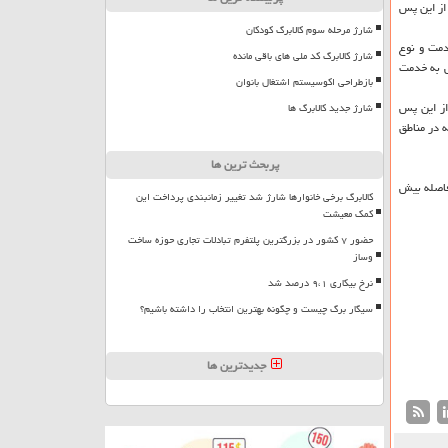
از این پس
شارژ مرحله سوم کالابرگ کودکان
دمت و نوع
شارژ کالابرگ کد ملی های باقی مانده
س به خدمت
بازطراحی اکوسیستم اشتغال بانوان
از این پس
شارژ جدید کالابرگ ها
ای محوله در مناطق
پربحث ترین ها
د سرباز بومی و چنانچه این فاصله بیش
کالابرگ برخی خانوارها شارژ شد تغییر زمانبندی پرداخت این
کمک معیشت
حضور ۷ کشور در بزرگترین پلتفرم تبادلات تجاری حوزه ساخت
وساز
نرخ بیکاری ۹،۱ درصد شد
سیگار برگ چیست و چگونه بهترین انتخاب را داشته باشیم؟
جدیدترین ها