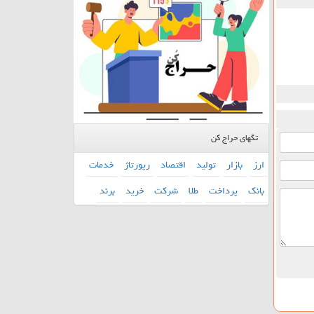
تگهای حراج کن
ارز
بازار
تولید
اقتصاد
رپورتاژ
خدمات
بانك
پرداخت
طلا
شركت
خرید
برند