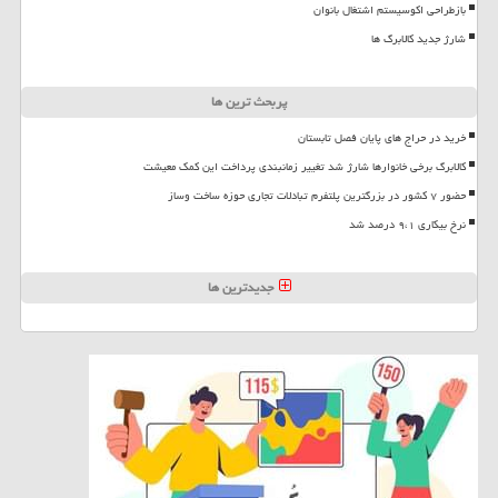
بازطراحی اکوسیستم اشتغال بانوان
شارژ جدید کالابرگ ها
پربحث ترین ها
خرید در حراج های پایان فصل تابستان
کالابرگ برخی خانوارها شارژ شد تغییر زمانبندی پرداخت این کمک معیشت
حضور ۷ کشور در بزرگترین پلتفرم تبادلات تجاری حوزه ساخت وساز
نرخ بیکاری ۹،۱ درصد شد
جدیدترین ها