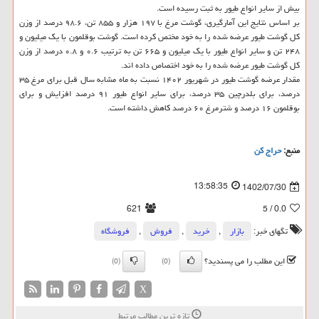
بیش از سایر انواع طیور به ثبت رسیده است.
بر اساس نتایج این آمارگیری، گوشت مرغ با ۱۹۷ هزار و ۸۵۵ تن، ۹۸.۶ درصد از وزن
کل گوشت طیور عرضه شده را به خود مختص کرده است. گوشت بوقلمون با یک میلیون و
۲۴۸ تن و سایر انواع طیور با یک میلیون و ۶۶۵ تن به ترتیب ۰.۶ و ۰.۸ درصد از وزن
کل گوشت طیور عرضه شده را به خود اختصاص داده اند.
مقدار عرضه گوشت طیور در شهریور ۱۴۰۲ نسبت به ماه مشابه سال قبل برای مرغ ۳۵
درصد، برای بلدرچین ۳۵ درصد، برای سایر انواع طیور ۹۱ درصد افزایش و برای
بوقلمون ۱۶ درصد و شترمرغ ۶۰ درصد کاهش داشته است.
منبع:
حراج كن
13:58:35
1402/07/30
621
/ 5
0.0
تگهای خبر:
بازار
,
خرید
,
فروش
,
فروشگاه
این مطلب را می پسندید؟
(0)
(0)
X
تازه ترین مطالب مرتبط