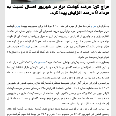
حراج کن: عرضه گوشت مرغ در شهریور امسال نسبت به
مرداد 8 درصد افزایش پیدا کرد.
به گزارش
حراج
کن به نقل از مهر، دی ماه ۱۴۰۱ بود که برای مدیریت بهینه
بازار
گوشت
مرغ سیاست قیمت تضمینی مرغ جایگزین خرید تضمینی آن شد. بدین سان در امتداد
تنظیم بازار و جلوگیری از افزایش بی رویه نرخ این محصول پروتئینی قیمت آن از طرف
نهادهای متولی تعیین و ابلاغ می شود. امسال مصوب شد هر کیلو گوشت مرغ گرم ۷۳
هزار تومان باشد که هم اکنون ۷۸ هزار تومان است. البته در بعضی
فروشگاه
های مناطق
جنوبی تهران این قیمت از نرخ مصوب پایین تر بود و هر کیلو گوشت گرم مرغ به مبلغ ۶۵
هزار تومان عرضه می شود.
به طور قطع کاهش عرضه یکی از عواملی است که قیمت
محصولات
را تحت تأثیر قرار داده
و نرخ کالاها با افزایش عرضه کاهش پیدا کرده و با پیشی گرفتن بازار تقاضا نرخ ها
صعودی می شود. برمبنای آمارها، میزان کشتار طیور در شهریور ۱۴۰۲ نسبت به ماه
مشابه سال قبل و نیز مرداد ۱۴۰۲ روند افزایشی داشته است.
بر اساس گزارش مرکز آمار ایران مقایسه عملکرد کشتارگاه های رسمی کشور در شهریور
۱۴۰۲ با ماه مشابه سال ۱۴۰۱ نشان دهنده افزایش ۳۵ درصدی مقدار عرضه گوشت
انواع طیور در کشتارگاه های رسمی کشور دارد؛ اما مقدار عرضه گوشت طیور در شهریور
۱۴۰۲ نسبت به ماه مشابه سال ۱۴۰۱ برای مرغ ۳۵ درصد کاهش و نسبت به ماه قبل
(مرداد) ۸ درصد افزایش را نشان میدهد.
بر اساس این گزارش، وزن گوشت عرضه شده انواع طیور کشتار شده در کشتارگاه های
رسمی کشور در شهریور ۱۴۰۲ در مجموع ۲۰۰ هزار و ۷۶۸ تن بوده که سهم گوشت مرغ