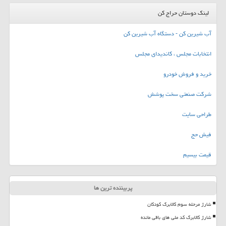
لینک دوستان حراج کن
آب شیرین کن - دستگاه آب شیرین کن
انتخابات مجلس ، کاندیدای مجلس
خرید و فروش خودرو
شرکت صنعتی سخت پوشش
طراحی سایت
فیش حج
قیمت بیسیم
پربیننده ترین ها
شارژ مرحله سوم کالابرگ کودکان
شارژ کالابرگ کد ملی های باقی مانده