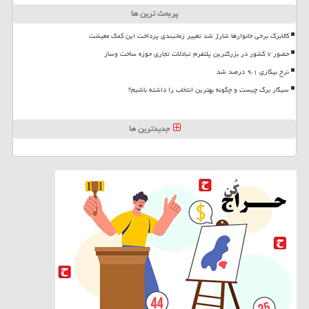
پربحث ترین ها
کالابرگ برخی خانوارها شارژ شد تغییر زمانبندی پرداخت این کمک معیشت
حضور ۷ کشور در بزرگترین پلتفرم تبادلات تجاری حوزه ساخت وساز
نرخ بیکاری ۹،۱ درصد شد
سیگار برگ چیست و چگونه بهترین انتخاب را داشته باشیم؟
جدیدترین ها