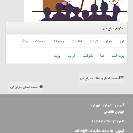
تگهای حراج کن
ارز
بازار
تولید
اقتصاد
رپورتاژ
خدمات
بانك
پرداخت
طلا
شركت
خرید
برند
صفحه اخبار و مطالب حراج کن
صفحه اصلی حراج کن
آدرس :
ایران - تهران
خیابان طالقانی
تلفن:
۹۱۲۴۷۰۳۷۲۲
ایمیل:
info@harajkon.com