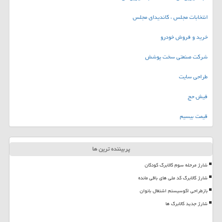
انتخابات مجلس ، کاندیدای مجلس
خرید و فروش خودرو
شرکت صنعتی سخت پوشش
طراحی سایت
فیش حج
قیمت بیسیم
پربیننده ترین ها
شارژ مرحله سوم کالابرگ کودکان
شارژ کالابرگ کد ملی های باقی مانده
بازطراحی اکوسیستم اشتغال بانوان
شارژ جدید کالابرگ ها