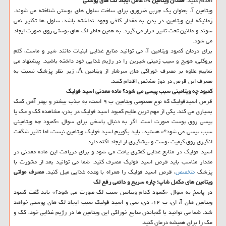
اقدام کنید.
فقدان ویتامین A؛ عامل ایجاد لک های پوستی
ویتامین آ، بعنوان یک چربی ضروری برای ساخت سلول های پوستی شناخته می شوند.
زمانیکه این ویتامین در بدن به مقدار کافی وجود نداشته باشد، سلول ها تکثیر نمی
شوند و ملانین تحت تاثیر قرار می گیرد. به همین خاطر لک های پوستی روی صورت ایجاد
می شود.
برای درمان کمبود ویتامین آ، می توانید منابع غذایی لبنیات مانند شیر و ماست، کلم
بروکلی، هویج و سیب زمینی شیرین را در رژیم غذایی خود داشته باشید. پیشنهاد می
نماییم علاوه بر مصرف خوراکی های سرشار از ویتامین A، زیر نظر پزشک نسبت به
مصرف این قرص در دوز مشخص اقدام کنید.
کمبود چه ویتامینی سبب پیسی می شود؟ ماده معدنی اسید فولیک
قرص اسیدفولیک که نوع مصنوعی ویتامین ب ۹ است، به جذب بیشتر و بهتر آهن کمک
بسیاری می کند. یکی از مهم ترین علایم کمبود اسید فولیک در بدن، مشاهده کک و مک یا
پیسی روی پوست صورت است. اگر به دنبال پاسخی برای سوال «کمبود چه ویتامینی
سبب پیسی می شود؟» هستید، باید بگوییم اسید فولیک ویتامین نیست، اما تاثیر شگفت
انگیزی روی کیفیت پوست و پیشگیری از ایجاد آکنه دارد.
اسید فولیک در منابع غذایی کمتری یافت می شود و برای دریافت این ماده معدنی در
مقدار مناسب باید قرص اسید فولیک مصرف کنید. شما می توانید بعد از مشورت با
پزشک
متخصص
، قرص اسید فولیک را همراه با وعده غذایی میل کنید.
مصرف مولتی
ویتامین های مکمل شاپ؛ چاره سریع و دائمی رفع لک
در پاسخ به سوال «کمبود کدام ویتامین سبب لک صورت می شود؟» باید گفت کمبود
ویتامین های آ، ای، ب ۱۲، دی، سی و اسید فولیک سبب ایجاد لک های پوستی خواهد
شد. شما می توانید با گنجاندن منابع خوراکی این ویتامین ها در رژیم غذایی خود، کک و
مک را برای همیشه درمان کنید.