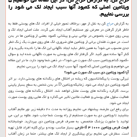
ویتامین اصلی که کمبود آنها سبب ایجاد لک می شود را
بررسی نماییم.
به گزارش
حراج
کن به نقل از مهر، برخلاف تصور خیلی از افراد، لک های پوستی فقط به
خاطر قرار گرفتن در معرض نور مستقیم آفتاب ایجاد نمی گردد. علت اصلی ایجاد لک و
پیس روی صورت بخصوص در نواحی بینی و پیشانی، کمبود بعضی از ویتامین ها در بدن
است. در صورت فقدان برخی از ویتامین های ضروری، لک های روی صورت یک زنگ خطر
جدی محسوب می شود! به همین خاطر نباید ایجاد ناگهانی این لک ها را نادیده بگیرید و از
کنار آنها ساده عبور کنید. اگر گرفتار لک های پوستی به صورت ناگهانی شده اید و سوال
«کمبود کدام ویتامین سبب لک صورت می شود؟» در ذهن شما وجود دارد، ما در این مقاله
می خواهیم ۵ ویتامین اصلی که کمبود آنها سبب ایجاد لک می شود را بررسی نماییم.
آیا کمبود ویتامین دی سبب لک صورت می شود؟
تیرگی پوست یا پیگمانتاسیون که ریشه در اختلال های رنگدانه های پوستی دارد، بر اثر
کمبود ویتامین دی ایجاد می شود. زمانیکه ویتامین D در بدن شخص به سطح بسیار پایینی
برسد، کارکرد رنگدانه های پوست مختل خواهد شد. اختلال رنگدانه های پوست روی
فعالیت سلول های پوستی و فعالیت ملانین تاثیر می گذارد و لک هایی روی پوست صورت
ایجاد می شود.
برای رفع این عارضه، پیشنهاد می نماییم روزانه به مدت ۲۰ دقیقه زیر نور ملایم آفتاب
بنشینید تا ویتامین دی به صورت مستقیم از راه پوست شما جذب شود. علاوه بر این، می
توانید با مشورت پزشک متخصص، به مصرف قرص ویتامین دی بپردازید. خوشبختانه
قیمت قرص ویتامین d ۳ ۱۰۰۰ خارجی
بسیار مناسب بوده و برای کلیه افراد قابل تهیه
است. سفارش می نماییم برای پیشگیری از ایجاد لک های بیشتر، حتما در زمان آفتاب