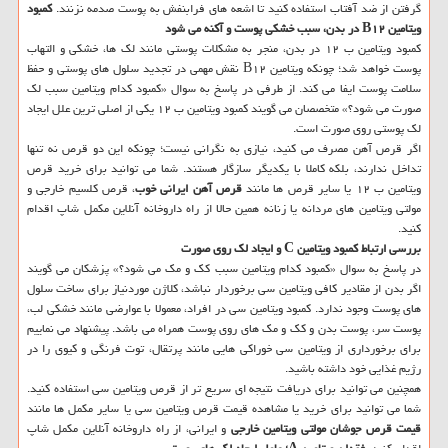
گرفتن از ضد آفتاب استفاده کنید تا اشعه های فرابنفش به پوست صدمه نزنند.
کمبود
ویتامین B۱۲ در بدن، سبب خشکی پوست و آکنه می شود
کمبود ویتامین ب ۱۲ در بدن، منجر به مشکلات پوستی مانند لک ها، خشکی و التهاب
پوست خواهد شد؛ چونکه ویتامین B۱۲ نقش مهمی در تجدید سلول های پوستی و حفظ
سلامت پوست ایفا می کند. از طرفی در پاسخ به سوال «کمبود کدام ویتامین سبب لک
صورت می شود؟» متخصصان می گویند کمبود ویتامین ب ۱۲ یکی از اصلی ترین علل ایجاد
لک پوستی روی صورت است.
اگر قرص آهن مصرف می کنید، نیازی به نگرانی نیست؛ چونکه این دو قرص نه تنها
تداخل ندارند، بلکه کاملا با یکدیگر سازگار هستند. شما می توانید برای خرید قرص
ویتامین ب ۱۲ یا سایر قرص ها مانند
قرص آهن ایرانی خوب
، قرص کلسیم خارجی و
مولتی ویتامین های مردانه یا زنانه همین حالا از راه داروخانه آنلاین مکمل شاپ اقدام
کنید.
بررسی ارتباط کمبود ویتامین C و ایجاد لک روی صورت
در پاسخ به سوال «کمبود کدام ویتامین سبب کک و مک می شود؟» پزشکان می گویند
اگر بدن از مقادیر کافی ویتامین سی برخوردار نباشد، کلاژن موردنیاز برای ساخت سلول
های پوست وجود ندارد. کمبود ویتامین سی در افراد، معمولا با عوارضی مانند خشکی لب،
پوست سر، پوست بدن و کک و مک های روی پوست همراه می باشد. پیشنهاد می نماییم
برای برخورداری از ویتامین سی خوراکی هایی مانند پرتقال، توت فرنگی و کیوی را در
رژیم غذایی خود داشته باشید.
همچنین می توانید برای دریافت نتیجه ای سریع تر از قرص ویتامین سی استفاده کنید.
شما می توانید برای خرید یا مشاهده قیمت قرص ویتامین سی یا سایر مکمل ها مانند
قیمت قرص جوشان مولتی ویتامین خارجی
و ایرانی، از راه داروخانه آنلاین مکمل شاپ