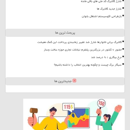
شارژ کالابرگ کد ملی های باقی مانده
شارژ جدید کالابرگ ها
بازطراحی اکوسیستم اشتغال بانوان
پربحث ترین ها
کالابرگ برخی خانوارها شارژ شد تغییر زمانبندی پرداخت این کمک معیشت
حضور ۷ کشور در بزرگترین پلتفرم تبادلات تجاری حوزه ساخت وساز
نرخ بیکاری ۹،۱ درصد شد
سیگار برگ چیست و چگونه بهترین انتخاب را داشته باشیم؟
جدیدترین ها