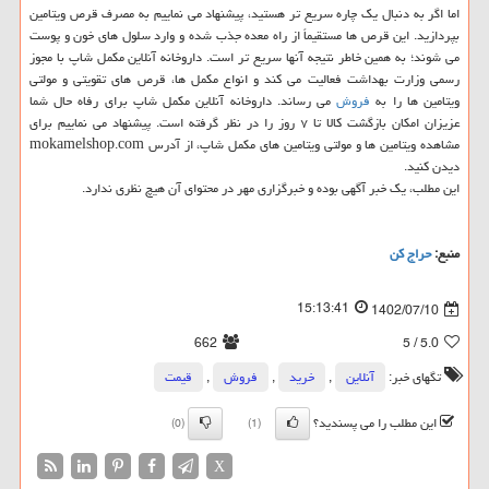
اما اگر به دنبال یک چاره سریع تر هستید، پیشنهاد می نماییم به مصرف قرص ویتامین
بپردازید. این قرص ها مستقیماً از راه معده جذب شده و وارد سلول های خون و پوست
می شوند؛ به همین خاطر نتیجه آنها سریع تر است. داروخانه آنلاین مکمل شاپ با مجوز
رسمی وزارت بهداشت فعالیت می کند و انواع مکمل ها، قرص های تقویتی و مولتی
ویتامین ها را به
فروش
می رساند. داروخانه آنلاین مکمل شاپ برای رفاه حال شما
عزیزان امکان بازگشت کالا تا ۷ روز را در نظر گرفته است. پیشنهاد می نماییم برای
مشاهده ویتامین ها و مولتی ویتامین های مکمل شاپ، از آدرس mokamelshop.com
دیدن کنید.
این مطلب، یک خبر آگهی بوده و خبرگزاری مهر در محتوای آن هیچ نظری ندارد.
منبع:
حراج كن
15:13:41
1402/07/10
662
/ 5
5.0
تگهای خبر:
آنلاین
,
خرید
,
فروش
,
قیمت
این مطلب را می پسندید؟
(0)
(1)
X