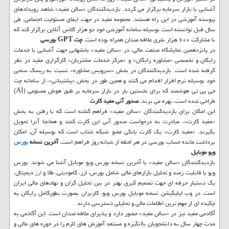
آشنایی با بازار سرمایه برگزار می گردد. بازدیدکنندگان «سالن مفید» شاهد رویدادهای
پیوسته آموزشی در این راه هستند. مجموعه مفید در جهت ایفای مسئولیت اجتماعی، طی
سال قبل توانسته است بوسیله سامانه آموزشی خود دو هزار کلاس آنلاین برگزار کند که
با مشارکت ۶۰۰ هزار نفری علاقه مندان همراه بوده است.
چت GPT بورسی
در پانزدهمین نمایشگاه صنعت مالی، در «سالن مفید» بخشهایی جهت آشنایی با خدمات
رایگان و تخصصی «مشاوره رایگان» و «مرکز خدمات مشتریان» کارگزاری مفید در نظر
گرفته شده است. بازدیدکنندگان در بخش «سرویس مشاوره» نسبت به ریسک سنجی
خود بوسیله نرم افزار اقدام می کنند و همین طور در بخش «پشتیبانی»، از سامانه چت
جی پی تی هوشمند که برای نخستین بار در بازار سرمایه بر طبق هوش مصنوعی (AI)
طراحی شده است، بهره می برند.
صدور آنی مفید کارت
این امکان برای بازدیدکنندگان «سالن مفید» فراهم گشته است که با رفتن به بخش
«مفید کارت»، مبادرت به درخواست صدور آنی این کارت کنند و همانجا آنرا تحویل
بگیرند. «مفید کارت» یک کارت بانکی عضو شبکه شتاب است که بوسیله آن، امکان
برداشت مانده حساب بورسی در هر لحظه از شبانه روز فراهم است.
آخرین نسخه
بورس
ویو موبایل
بازدیدکنندگان «سالن مفید» با آخرین نسخه بورس ویو موبایل آشنا می شوند. بورس
ویو با قابلیت رصد و تحلیل بازارهای مالی شامل بورس، ارز، کامودیتی، طلا و
ارز
دیجیتال،
یک دستیار حرفه ای جهت تصمیم گیری بهتر در بین تحلیل گران و نهادهای مالی ایران
است. در وب اپلیکیشن نسخه موبایل بورس ویو، کاربران بصورت بطورکامل رایگان به
چکیده ای از مهم ترین اطلاعات مالی و تحلیلی دسترسی دارند.
آکادمی مفید نیز در «سالن مفید» حضور دارد و پذیرای علاقه مندان است. این آکادمی به
مدت چهار سال به دانشجویان باانگیزه و مستعد آموزش های لازم را در حوزه های مالی و