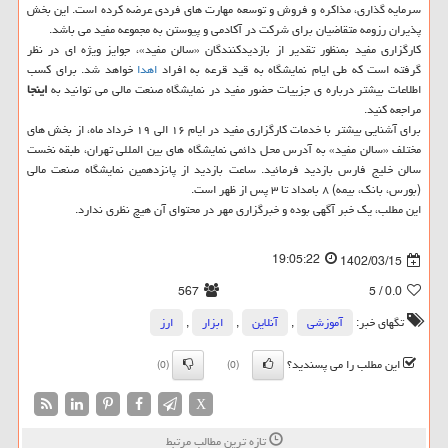
سرمایه گذاری، مذاکره و فروش و توسعه مهارت های فردی عرضه کرده است. این بخش
پذیران رزومه متقاضیان برای شرکت در آکادمی و پیوستن به مجموعه مفید می باشد.
کارگزاری مفید بمنظور تقدیر از بازدیدکنندگان «سالن مفید»، جوایز ویژه ای در نظر
گرفته است که طی ایام نمایشگاه به قید قرعه به افراد
اهدا
خواهد شد. برای کسب
اطلاعات بیشتر درباره ی جزییات حضور مفید در نمایشگاه صنعت مالی می توانید به
اینجا
مراجعه کنید.
برای آشنایی بیشتر با خدمات کارگزاری مفید در ایام ۱۶ الی ۱۹ خرداد ماه، از بخش های
مختلف «سالن مفید» به آدرس محل دائمی نمایشگاه های بین المللی تهران، طبقه نخست
سالن خلیج فارس بازدید فرمائید. ساعت بازدید از پانزدهمین نمایشگاه صنعت مالی
(بورس، بانک، بیمه) ۸ بامداد تا ۳ پس از ظهر است.
این مطلب، یک خبر آگهی بوده و خبرگزاری مهر در محتوای آن هیچ نظری ندارد.
19:05:22
1402/03/15
567
/ 5
0.0
تگهای خبر:
آموزشی
,
آنلاین
,
ابزار
,
ارز
این مطلب را می پسندید؟
(0)
(0)
X
تازه ترین مطالب مرتبط