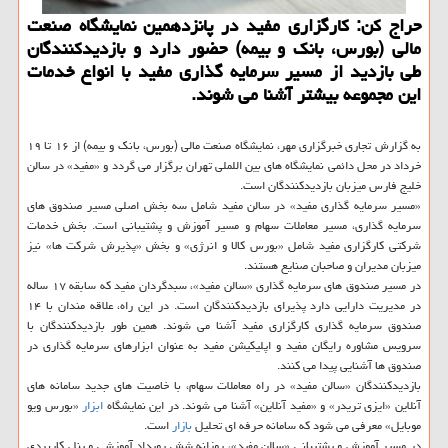
حراج کن: کارگزاری مفید در پانزدهمین نمایشگاه صنعت
مالی (بورس، بانک و بیمه) حضور دارد و بازدیدکنندگان
طی بازدید از مسیر سرمایه گذاری مفید با انواع خدمات
این مجموعه بیشتر آشنا می شوند.
به گزارش تجاری خبرگزاری مهر، نمایشگاه صنعت مالی (بورس، بانک و بیمه) از ۱۶ تا ۱۹
خرداد در محل دائمی نمایشگاه های بین اللملی تهران برگزار می گردد و «مفید» در سالن
خلیج فارس میزبان بازدیدکنندگان است.
«مسیر سرمایه گذاری مفید» در سالن مفید شامل سه بخش اصلی مسیر صندوق های
سرمایه گذاری، مسیر معاملات سهام و مسیر آموزش و پشتیبانی است. بخش خدمات
شرکتی کارگزاری مفید شامل «بورس کالا و انرژی» و بخش «پذیرش شرکت ها» نیز
میزبان مدیران و صاحبان صنایع هستند.
در مسیر صندوق های سرمایه گذاری «سالن مفید»، سبدگردان مفید که سابقه ۱۷ ساله
در مدیریت دارایی دارد پذیرای بازدیدکنندگان است. در این راه، علاقه مندان با ۱۴
صندوق سرمایه گذاری کارگزاری مفید آشنا می شوند. همین طور بازدیدکنندگان با
سرویس مشاوره رایگان مفید و اپلیکیشن مفید به عنوان ابزارهای سرمایه گذاری در
صندوق ها آشنایی پیدا می کنند.
بازدیدکنندگان «سالن مفید» در راه معاملات سهام، با خاصیت های جدید سامانه های
آنلاین «ایزی تریدر» و «مفید آنلاین» آشنا می شوند. در این نمایشگاه
ابزار
«بورس ویو
موبایل» معرفی می شود که سامانه حرفه ای تحلیل
بازار
است.
در مسیر آموزش و پشتیبانی «سالن مفید»، روزانه شش رویداد آموزشی و پنل کاربردی