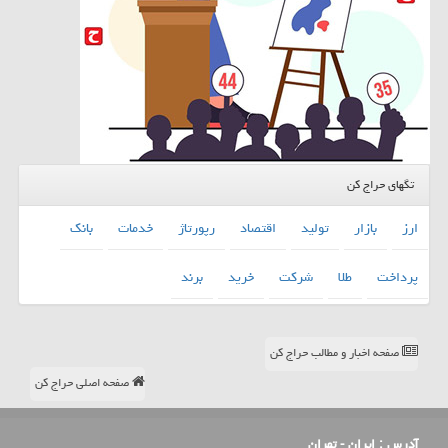
تگهای حراج کن
ارز
بازار
تولید
اقتصاد
رپورتاژ
خدمات
بانك
پرداخت
طلا
شركت
خرید
برند
صفحه اخبار و مطالب حراج کن
صفحه اصلی حراج کن
آدرس :
ایران - تهران