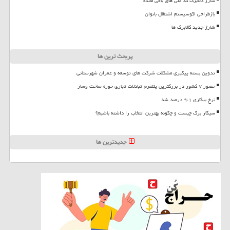
شارژ کالابرگ کد ملی های باقی مانده
بازطراحی اکوسیستم اشتغال بانوان
شارژ جدید کالابرگ ها
پربحث ترین ها
تدوین بسته پیگیری مشکلات شرکت های توسعه و عمران شهرستانی
حضور ۷ کشور در بزرگترین پلتفرم تبادلات تجاری حوزه ساخت وساز
نرخ بیکاری ۹،۱ درصد شد
سیگار برگ چیست و چگونه بهترین انتخاب را داشته باشیم؟
جدیدترین ها