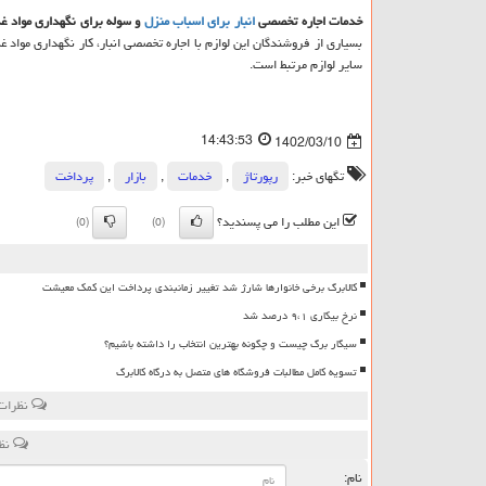
خدمات اجاره تخصصی
انبار برای اسباب منزل
و سوله برای نگهداری مواد غ
بسیاری از فروشندگان این لوازم با اجاره تخصصی انبار، کار نگهداری مواد غ
سایر لوازم مرتبط است.
14:43:53
1402/03/10
تگهای خبر:
رپورتاژ
,
خدمات
,
بازار
,
پرداخت
این مطلب را می پسندید؟
(0)
(0)
کالابرگ برخی خانوارها شارژ شد تغییر زمانبندی پرداخت این کمک معیشت
نرخ بیکاری ۹،۱ درصد شد
سیگار برگ چیست و چگونه بهترین انتخاب را داشته باشیم؟
تسویه کامل مطالبات فروشگاه های متصل به درگاه کالابرگ
نظرات 
نظر
نام: