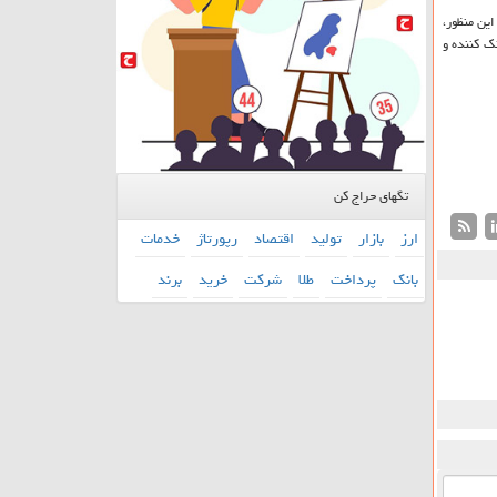
این منظور،
نک کننده و
تگهای حراج کن
ارز
بازار
تولید
اقتصاد
رپورتاژ
خدمات
بانك
پرداخت
طلا
شركت
خرید
برند