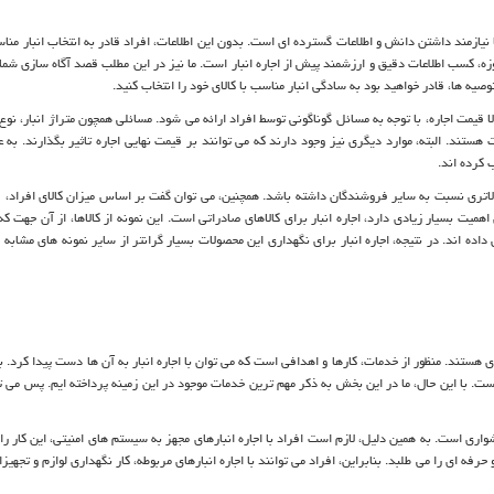
 نیازمند داشتن دانش و اطلاعات گسترده ای است. بدون این اطلاعات، افراد قادر به انتخاب انبار مناس
ه، کسب اطلاعات دقیق و ارزشمند پیش از اجاره انبار است. ما نیز در این مطلب قصد آگاه سازی شما ر
توصیه ها، قادر خواهید بود به سادگی انبار مناسب با کالای خود را انتخاب کنید.
 قیمت اجاره، با توجه به مسائل گوناگونی توسط افراد ارائه می شود. مسائلی همچون متراژ انبار، ن
ستند. البته، موارد دیگری نیز وجود دارند که می توانند بر قیمت نهایی اجاره تاثیر بگذارند. به ع
 کرده اند.
لاتری نسبت به سایر فروشندگان داشته باشد. همچنین، می توان گفت بر اساس میزان کالای افراد، ق
میت بسیار زیادی دارد، اجاره انبار برای کالاهای صادراتی است. این نمونه از کالاها، از آن جهت ک
اده اند. در نتیجه، اجاره انبار برای نگهداری این محصولات بسیار گرانتر از سایر نمونه های مشابه 
ستند. منظور از خدمات، کارها و اهدافی است که می توان با اجاره انبار به آن ها دست پیدا کرد. ب
است. با این حال، ما در این بخش به ذکر مهم ترین خدمات موجود در این زمینه پرداخته ایم. پس می ت
شواری است. به همین دلیل، لازم است افراد با اجاره انبارهای مجهز به سیستم های امنیتی، این کار ر
ه ای را می طلبد. بنابراین، افراد می توانند با اجاره انبارهای مربوطه، کار نگهداری لوازم و تجهیز