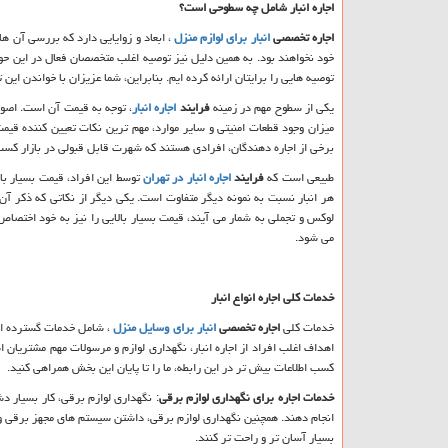
اجاره انبار شامل چه سطوحی است؟
اجاره تخصصی
انبار برای لوازم منزل
، ابعاد و زوایایی دارد که بررسی آن ها
خود نخواهند بود. به همین دلیل نیز توصیه اغلب متخصصان فعال در این حوز
توصیه هایی را برایتان ارائه کرده ایم. بنابراین، شما عزیزان با خواندن این 
یکی از سطوح مهم در زمینه
فرایند
اجاره انبار
، توجه به قیمت آن است. اصولا
میزان وجود قطعات امنیتی و سایر موارد، مهم ترین نکات تعیین کننده قیمت ه
برخی از اجاره دهندگان، افرادی هستند که شهرت قابل قبولی در بازار کسب
طبیعی است که
فرایند
اجاره انبار در تهران
توسط این افراد، قیمت بسیار با
هر انبار نسبت به نمونه دیگر متفاوت است. یکی دیگر از نکاتی که ذکر آن اه
لوکس و تجملی به شمار می آیند، قیمت بسیار بالایی را نیز به خود اختصاص د
می شود.
خدمات کلی اجاره انواع انبار
خدمات کلی
اجاره تخصصی
انبار برای وسایل منزل
، شامل خدمات گسترده ای ه
اهداف اغلب افراد از اجاره انبار، نگهداری لوازم و مرسولات مهم مشتریان 
کسب اطلاعات بیش تر در این رابطه، ما را تا پایان این بخش همراهی کنید.
خدمات اجاره برای نگهداری لوازم برقی
: نگهداری لوازم برقی، کار بسیار د
انجام دهند. همچنین نگهداری لوازم برقی، داشتن سیستم های مجهز برقی و حرف
بسیار آسان تر و راحت تر کنند.