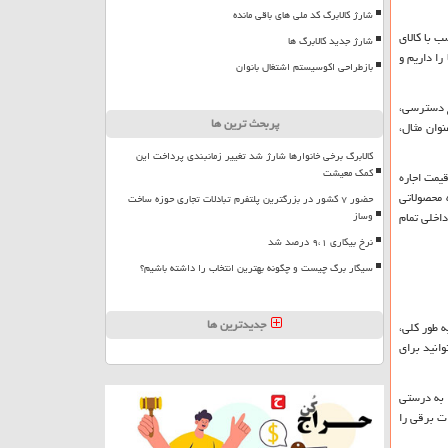
شارژ کالابرگ کد ملی های باقی مانده
ب با کالای
شارژ جدید کالابرگ ها
ا داریم و
بازطراحی اکوسیستم اشتغال بانوان
وع دسترسی،
پربحث ترین ها
نوان مثال،
کالابرگ برخی خانوارها شارژ شد تغییر زمانبندی پرداخت این
کمک معیشت
یمت اجاره
ه محصولاتی
حضور ۷ کشور در بزرگترین پلتفرم تبادلات تجاری حوزه ساخت
وساز
داخلی تمام
نرخ بیکاری ۹،۱ درصد شد
سیگار برگ چیست و چگونه بهترین انتخاب را داشته باشیم؟
جدیدترین ها
ه طور کلی،
وانید برای
ا به درستی
ات برقی را