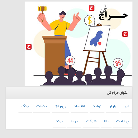
تگهای حراج کن
ارز
بازار
تولید
اقتصاد
رپورتاژ
خدمات
بانك
پرداخت
طلا
شركت
خرید
برند