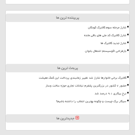
پربیننده ترین ها
شارژ مرحله سوم کالابرگ کودکان
شارژ کالابرگ کد ملی های باقی مانده
شارژ جدید کالابرگ ها
بازطراحی اکوسیستم اشتغال بانوان
پربحث ترین ها
کالابرگ برخی خانوارها شارژ شد تغییر زمانبندی پرداخت این کمک معیشت
حضور ۷ کشور در بزرگترین پلتفرم تبادلات تجاری حوزه ساخت وساز
نرخ بیکاری ۹،۱ درصد شد
سیگار برگ چیست و چگونه بهترین انتخاب را داشته باشیم؟
جدیدترین ها