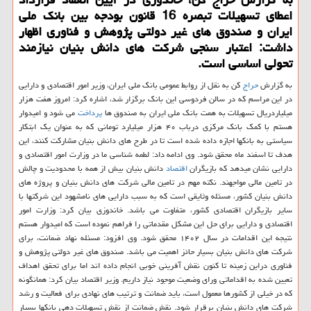
اعطای تسهیلات تبصره 16 قانون بودجه بین بانک ملی
ایران و صندوق های غیر دولتی پژوهش و فناوری اظهار
داشت: اعتبار سنجی شرکت های دانش بنیان نیازمند
تحولی اساسی است.
به گزارش
حراج
کن به نقل از روابط عمومی بانک ملی ایران، وزیر امور اقتصادی و دارایی
در این مراسم که در سالن فردوسی این بانک برگزار شد، اشاره کرد: امروز هفت هزار
میلیاردریال تسهیلات به همت بانک ملی ایران به صندوق ها
پرداخت
می شود و امیدوار
هستم با کمک بانک مرکزی درباب ۴۰ هزار میلیارد تومانی که به عنوان یک ابتکار
سیاستی به بانکها اجازه داده شده است تا در طرح های دانش بنیان مشارکت کنند، این
هدف تا اسفند ماه محقق شود. وی ادامه داد: لطمه شناسی ما در وزارت امور اقتصادی و
دارایی نشان میدهد که بازیگران
اقتصاد
دانش بنیان بیش از همه با محدودیت و چالش
در تامین مالی مواجهند. نکته مهم در تامین مالی شرکت های دانش بنیان و پروژه های
دانش بنیان کشور، مسئله وثایقی است که به سبب دارایی های نامشهود این شرکتها با
سایر بازیگران اقتصادی کشور، متفاوت می باشد. خاندوزی بیان کرد: وزارت امور
اقتصادی و دارایی برای حل این مشکل مقدماتی را فراهم نموده است که امیدوار هستم
نتیجه این اقدامات در سال ۱۴۰۲ محقق شود. وی افزود: مسئله نهاد ضمانت، برای
شرکت های دانش بنیان بسیار حائز اهمیت می باشد. صندوق های غیر دولتی پژوهش و
فناوری دراین زمینه تا کنون نقش آفرینی خوبی انجام داده اند اما برای تحقق اهداف
تعیین شده به اقداماتی ورای وضعیت موجود نیاز داریم. وزیر اقتصاد بیان کرد: همانگونه
که در خیلی از کشورها معمول است، باید ضمانت و ترتیب های نهادی برای فعالیت و رشد
شرکت های دانش بنیان برقرار شود. نقش ضمانت از نقش تسهیلات دهی بانکها بسیار