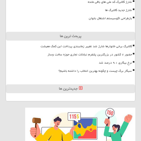
شارژ کالابرگ کد ملی های باقی مانده
شارژ جدید کالابرگ ها
بازطراحی اکوسیستم اشتغال بانوان
پربحث ترین ها
کالابرگ برخی خانوارها شارژ شد تغییر زمانبندی پرداخت این کمک معیشت
حضور ۷ کشور در بزرگترین پلتفرم تبادلات تجاری حوزه ساخت وساز
نرخ بیکاری ۹،۱ درصد شد
سیگار برگ چیست و چگونه بهترین انتخاب را داشته باشیم؟
جدیدترین ها