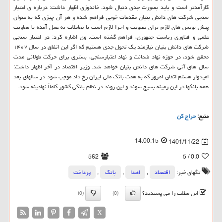
کارآمدتر است و باید بصورت جدی دنبال شود. خاندوزی اظهار داشت: درباره ی اعتبار
سنجی شرکت های دانش بنیان مقدمات خوبی فراهم شده و هر آن چیزی که به عنوان
پیش نویس های لازم برای تصویب و اجرا لازم است با تعاملات به عمل آمده با معاونت
علمی و فناوری ریاست جمهوری، فراهم گشته است. وی اشاره کرد: در اعتبار سنجی
شرکت های دانش بنیان نیازمند یک تحول جدی هستیم که اگر این اتفاق در سال ۱۴۰۲
محقق شود، در حوزه نهاد ضمانت و نهاد اعتبارسنجی، بستری برای حرکت طولانی مدت
سال های آتی شرکت های دانش بنیان خواهد شد. وزیر اقتصاد در آخر اظهار داشت:
امیدوار هستم اتفاق امروز که به همت بانک ملی ایران رخ داد موجب شود در سالهای بعد
همه بانکها در این زمینه بسیج شوند و این روند در نظام بانکی کشور کاملاً نهادینه شود.
منبع:
حراج كن
14:00:15
1401/11/22
562
/ 5
0.0
تگهای خبر:
اقتصاد
,
اهدا
,
بانك
,
پرداخت
این مطلب را می پسندید؟
(0)
(0)
X