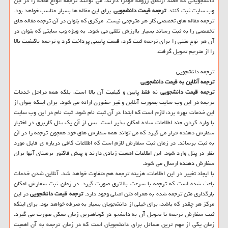
دانشجویانی که قصد ارتقای رزومه خودرا دارند، می توانند ترجمه انواع مقاله را در این
وب سایت ثبت کنند.
ترجمه قیمت دانشجویی
برای این مقاله ها بسیار مناسب خواهد بود.
ترجمه مقاله های تخصصی کار هر مترجمی نیست. مرکزی که بتوان در آن ترجمه مقاله های
تخصصی را به ثبت رساند بسیار باارزش تلقی می شود. به ویژه وب سایتی که بتوان در
آن هر نوع متنی را برای ترجمه ثبت کرد، قیمت پایینی پرداخت کرد و ترجمه باکیفیت بالا
را از مترجم تحویل گرفت.
ترجمه دانشجویی
ترجمه آنلاین به قیمت دانشجویی
ترجمه قیمت دانشجویی
نه فقط پایین و کیفیت آن بالا است، بلکه همه مراحل خدمات
ترجمه در این وب سایت بصورت آنلاین و غیر حضوری ارائه می شود. برای اینکه بتوان از
این خدمات بهره برد، لازم است که ابتدا در آن ثبت نام شود. ثبت نام در این وب سایت
با وارد کردن چند اطلاعات ساده امکان پذیر است. پس از آن یک پنل کاربری در اختیار
سفارش دهنده قرار می گیرد که می تواند همه سفارش های خود همچون ترجمه را در آن
به ثبت برساند. در زمان ثبت سفارش لازم است که اطلاعات کافی درباره ی فایل مورد
نظر در پنل وارد شود. این اطلاعات اهمیت زیادی دارند و پیش فاکتور برمبنای آنها برای
سفارش دهنده ارسال می شود.
با ایجاد تغییر در این اطلاعات، هزینه ترجمه هم متفاوت خواهد شد. آنلاین شدن خدمات
باعث شده است که ترجمه با سرعت بالاتری صورت گیرد. در زمان ثبت سفارش امکان
بارگذاری متن ترجمه شده به همراه متن اصلی وجود دارد.
ترجمه قیمت دانشجویی
در این
مرکز هر چقدر که باشد، برای خیلی از دانشجویان بسیار به صرفه خواهد بود. برای اینکه
ثبت سفارش ترجمه تا تحویل آن به دانشجو در کوتاهترین زمان ممکن صورت می گیرد.
زمان یکی از مهم ترین مسائل برای دانشجویان است که در زمان ترجمه به آن اهمیت