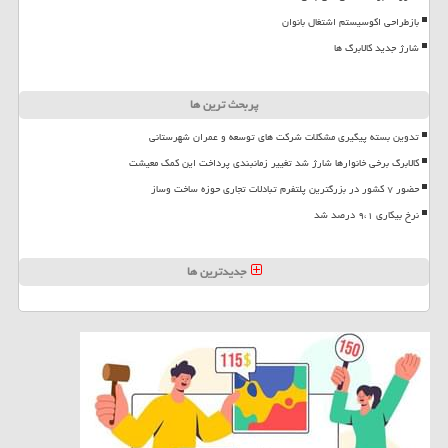
بازطراحی اکوسیستم اشتغال بانوان
شارژ جدید کالابرگ ها
پربحث ترین ها
تدوین بسته پیگیری مشکلات شرکت های توسعه و عمران شهرستانی
کالابرگ برخی خانوارها شارژ شد تغییر زمانبندی پرداخت این کمک معیشت
حضور ۷ کشور در بزرگترین پلتفرم تبادلات تجاری حوزه ساخت وساز
نرخ بیکاری ۹،۱ درصد شد
جدیدترین ها