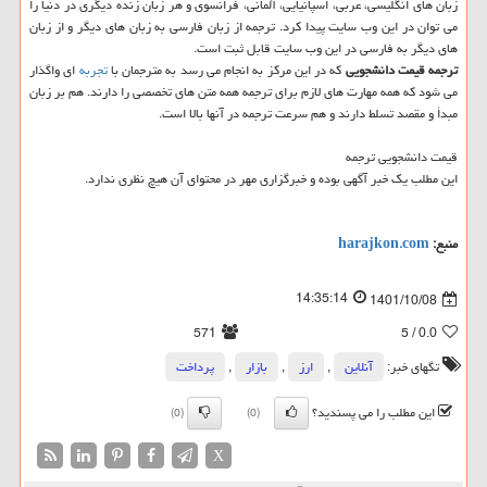
زبان های انگلیسی، عربی، اسپانیایی، آلمانی، فرانسوی و هر زبان زنده دیگری در دنیا را
می توان در این وب سایت پیدا کرد. ترجمه از زبان فارسی به زبان های دیگر و از زبان
های دیگر به فارسی در این وب سایت قابل ثبت است.
ترجمه قیمت دانشجویی
که در این مرکز به انجام می رسد به مترجمان با
تجربه
ای واگذار
می شود که همه مهارت های لازم برای ترجمه همه متن های تخصصی را دارند. هم بر زبان
مبدأ و مقصد تسلط دارند و هم سرعت ترجمه در آنها بالا است.
قیمت دانشجویی ترجمه
این مطلب یک خبر آگهی بوده و خبرگزاری مهر در محتوای آن هیچ نظری ندارد.
منبع:
harajkon.com
14:35:14
1401/10/08
571
/ 5
0.0
تگهای خبر:
آنلاین
,
ارز
,
بازار
,
پرداخت
این مطلب را می پسندید؟
(0)
(0)
X