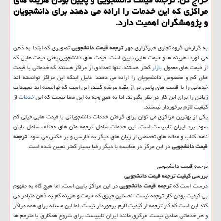
مراکزی که این خدمات را ارائه می دهند برای دانشجویان
و پژوهشگران اهمیت دارد.
به گزارش گروه تجاری خبرگزاری مهر
ترجمه قیمت دانشجویی
تصویری که ابتدا به ذهن
می آورد، هزینه ها و قیمت هایی پایین است. قیمت های دانشجویی یعنی قیمت هایی که
از قیمت های معمول
بازار
کمتر هستند. تنها تعدادی از مراکز هستند که خدماتی با قیمت
های کم و مخصوص دانشجویان را ارائه می دهند. دلیل اینکه این مراکز توانسته اند
خدماتی را با قیمت های پایین تر از بقیه عرضه کنند، این است که توانسته اند تمهیدات
زیادی را برای این کار در نظر بگیرند. اما به هیچ وجه به این معنا نیست که این
خدمات
از
کیفیت لازم برخوردار نیستند.
یکی از بهترین مراکزی می توان برای گرفتن خدمات دانشجویانی با قیمت هایی خیلی کم
سود برد ایران تایپیست است. این خدمات شامل ترجمه متن های مختلف شامل پایان
نامه، کتاب و مقاله های تخصصی از زبان های دیگر به فارسی و بر عکس می شود.
ترجمه
قیمت دانشجویی
در این مرکز در مقایسه با دیگر رقبا بسیار کمتر تعیین شده است.
ترجمه قیمت دانشجویی
بررسی کیفیت ترجمه قیمت دانشجویی
درست است که
ترجمه قیمت دانشجویی
در این مراکز پایین است، اما هیچ گاه به مفهوم
بی کیفیت بودن کار ترجمه نیست. نخستین چیزی که قیمت و هزینه کم به ذهن متبادر می
کند این است که کار ترجمه از کیفیت لازم برخوردار نیست. اما این مسئله برای همه مراکز
و هر خدماتی صادق نیست. مرکزی مانند ایران تایپیست برای شروع همکاری با مترجم ها