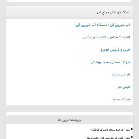
لینک دوستان حراج کن
آب شیرین کن - دستگاه آب شیرین کن
انتخابات مجلس ، کاندیدای مجلس
خرید و فروش خودرو
شرکت صنعتی سخت پوشش
طراحی سایت
فیش حج
قیمت بیسیم
پربیننده ترین ها
شارژ مرحله سوم کالابرگ کودکان
شارژ کالابرگ کد ملی های باقی مانده