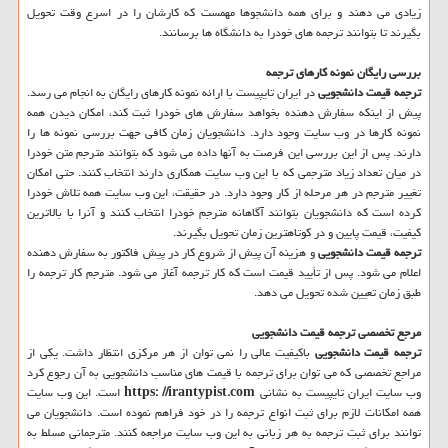
زیادی می دهند و برای همه دانشجوها مهمست که کارشان را در اسرع وقت تحویل
بگیرند تا بتوانند ترجمه های خودرا به دانشگاه ها برسانند.
بررسی رایگان نمونه کارهای ترجمه
ترجمه قیمت دانشجویی
در ایران تایپیست با ارائه نمونه کارهای رایگان به انجام می رسد.
پیش از اینکه سفارش دهنده بخواهد سفارش های خودرا ثبت کند، امکان دیدن همه
نمونه کارها در وب سایت وجود دارد. دانشجویان زمان کافی جهت بررسی نمونه ها را
دارند. پس از این بررسی این فرصت به آنها داده می شود که بتوانند مترجم متن خودرا
در میان تعداد زیاد مترجمی که با این وب سایت همکاری دارند انتخاب کنند. حتی امکان
تغییر مترجم در هر مرحله از کار وجود دارد. در حقیقت، این وب سایت همه تلاش خودرا
کرده است که دانشجویان بتوانند آگاهانه مترجم خودرا انتخاب کنند و آنرا با بالاترین
کیفیت، قیمت پایین و در کوتاهترین زمان تحویل بگیرند.
ترجمه قیمت دانشجویی
و هزینه آن پیش از شروع کار در پیش فاکتور به سفارش دهنده
اعلام می شود. پس از تأیید قیمت است که کار ترجمه آغاز می شود. مترجم کار ترجمه را
طبق زمان تعیین شده تحویل می دهد.
مرجع تخصصی ترجمه قیمت دانشجویی
ترجمه قیمت دانشجویی
باکیفیت عالی را نمی توان از هر مرکزی انتظار داشت. یکی از
مراجع تخصصی که می توان برای ترجمه با قیمت های مناسب دانشجویی به آن رجوع کرد
وب سایت ایران تایپیست به نشانی
https: //irantypist.com
است. این وب سایت
همه امکانات لازم برای ثبت انواع ترجمه را در خود فراهم نموده است. دانشجویان می
توانند برای ثبت ترجمه به هر زبانی به این وب سایت مراجعه کنند. مترجمانی مسلط به