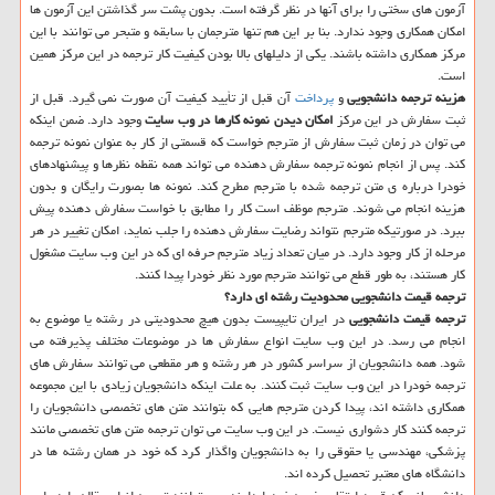
آزمون های سختی را برای آنها در نظر گرفته است. بدون پشت سر گذاشتن این آزمون ها
امکان همکاری وجود ندارد. بنا بر این هم تنها مترجمان با سابقه و متبحر می توانند با این
مرکز همکاری داشته باشند. یکی از دلیلهای بالا بودن کیفیت کار ترجمه در این مرکز همین
است.
هزینه ترجمه دانشجویی
و
پرداخت
آن قبل از تأیید کیفیت آن صورت نمی گیرد. قبل از
ثبت سفارش در این مرکز
امکان دیدن نمونه کارها در وب سایت
وجود دارد. ضمن اینکه
می توان در زمان ثبت سفارش از مترجم خواست که قسمتی از کار به عنوان نمونه ترجمه
کند. پس از انجام نمونه ترجمه سفارش دهنده می تواند همه نقطه نظرها و پیشنهادهای
خودرا درباره ی متن ترجمه شده با مترجم مطرح کند. نمونه ها بصورت رایگان و بدون
هزینه انجام می شوند. مترجم موظف است کار را مطابق با خواست سفارش دهنده پیش
ببرد. در صورتیکه مترجم نتواند رضایت سفارش دهنده را جلب نماید، امکان تغییر در هر
مرحله از کار وجود دارد. در میان تعداد زیاد مترجم حرفه ای که در این وب سایت مشغول
کار هستند، به طور قطع می توانند مترجم مورد نظر خودرا پیدا کنند.
ترجمه قیمت دانشجویی محدودیت رشته ای دارد؟
ترجمه قیمت دانشجویی
در ایران تایپیست بدون هیچ محدودیتی در رشته یا موضوع به
انجام می رسد. در این وب سایت انواع سفارش ها در موضوعات مختلف پذیرفته می
شود. همه دانشجویان از سراسر کشور در هر رشته و هر مقطعی می توانند سفارش های
ترجمه خودرا در این وب سایت ثبت کنند. به علت اینکه دانشجویان زیادی با این مجموعه
همکاری داشته اند، پیدا کردن مترجم هایی که بتوانند متن های تخصصی دانشجویان را
ترجمه کنند کار دشواری نیست. در این وب سایت می توان ترجمه متن های تخصصی مانند
پزشکی، مهندسی یا حقوقی را به دانشجویان واگذار کرد که خود در همان رشته ها در
دانشگاه های معتبر تحصیل کرده اند.