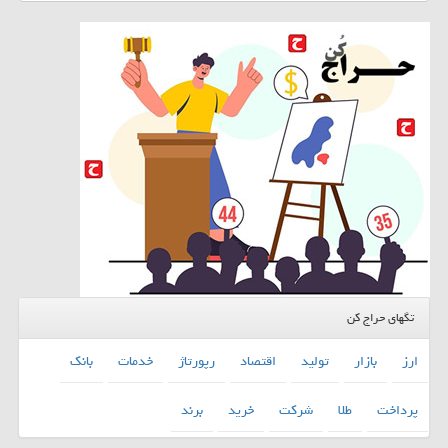
تگهای حراج کن
ارز
بازار
تولید
اقتصاد
رپورتاژ
خدمات
بانك
پرداخت
طلا
شركت
خرید
برند