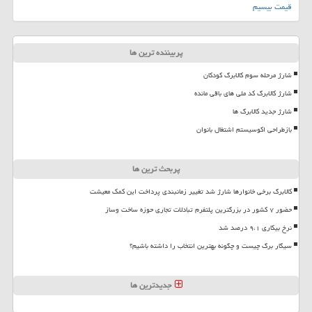
قیمت بیسیم
پربیننده ترین ها
شارژ مرحله سوم کالابرگ کودکان
شارژ کالابرگ کد ملی های باقی مانده
شارژ جدید کالابرگ ها
بازطراحی اکوسیستم اشتغال بانوان
پربحث ترین ها
کالابرگ برخی خانوارها شارژ شد تغییر زمانبندی پرداخت این کمک معیشت
حضور ۷ کشور در بزرگترین پلتفرم تبادلات تجاری حوزه ساخت وساز
نرخ بیکاری ۹،۱ درصد شد
سیگار برگ چیست و چگونه بهترین انتخاب را داشته باشیم؟
جدیدترین ها