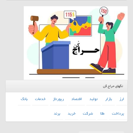
تگهای حراج کن
ارز
بازار
تولید
اقتصاد
رپورتاژ
خدمات
بانك
پرداخت
طلا
شركت
خرید
برند