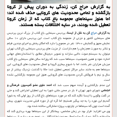
به گزارش حراج کن، زندگی به دوران پیش از کرونا
بازگشته و تمامی محدودیت های کرونایی حذف شده اند؛
اما هنوز سینماهای مجموعه باغ کتاب که از زمان کرونا
تعطیل شده بودند، در سایه اختلافات بسته هستند.
به گزارش
حراج
کن به نقل از ایسنا،
پردیس سینمایی باغ کتاب از بزرگ ترین پردیس
های سینمایی کشور و جزئی از مجموعه باغ کتاب است. این پردیس دارای ۱۰ سالن
نمایش مجهز و گنجایش ۱۳۰۰ نفر در مجموع را دارد که امکان پخش و اجرای چندین فیلم
و تئاتر به صورت هم زمان را هم داراست. از مزیت های پردیس سینمایی باغ کتاب تهران
میتوان به سیستم صوت دالبی ساراند و تصویر دیجیتال مطابق با استانداردهای جهانی
اشاره نمود و همین خصوصیت سینماها سبب شد که روزانه سالن های سینمایی باغ کتاب
میزبان هزاران نفر باشد، اما با شیوع بیماری کرونا و اعمال محدودیت های کرونایی، این
سینماها هم به مانند سایر مراکز تجمعی تعطیل شد؛ حالا با گذشت نزدیک بیشتر از دو
سال و نیم با فروکش کردن محدودیت های کرونایی هنوز این مجموعه بازگشایی نشده
است.
این عدم بازگشایی و آینده مبهم سبب شد که
احمد علوی عضو کمیسیون فرهنگی و
اجتماعی
شورای شهر تهران ۲ بار در صحن علنی شورا به این تعطیلی اعتراض کند و حتی
در گفت وگویی با ایسنا تاکید کند که در مورد سینماهای باغ کتاب از روز اولی که به شورا
آمدیم این مورد را به جد پیگیر هستیم؛ اما گره ای از دوره قبلی مدیریت شهری، پیش
آمده است چون که سینماها در چارچوب پروژه مشارکتی ساخته شده بود.
وی می افزاید: قرار بود در زمان مشخص، پیمانکار از این سینماها بهره برداری کند که
متأسفانه با آغاز دوران کرونا و اعمال محدودیتها اشکالاتی در نحوه بهره برداری از سینماها