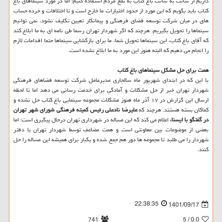
داریم از سانت به سانت باغ کتاب به نفع مردم استفاده کنیم؛ اما در مورد سینماهای باغ
کتاب باید بگویم که این مورد از حدود اختیارات ما خارج است و تا اختلافات و خرده حساب
های در میان شرکت توسعه فضای فرهنگی و پیمانکار تعیین تکلیف نشود، نمی توانیم
سینماها را تحویل بگیریم. هرچند که اگر شهردار تهران رسما طی نامه ای به ما ابلاغ کند
که آقای باغ کتاب، این سینماها تحویل شما، ما برای بازگشایی سینماها حتما اقدامات لازم
را انجام می دهیم که البته هنوز این مورد به ما ابلاغ نشده است.
همت برای حل مشکل سینماهای باغ کتاب
با این که در ابتدای شهریور ماه سالجاری مدیرعامل شرکت توسعه فضاهای فرهنگی
شهردار تهران خبر از حل مشکلات و آمادگی برای خدمت رسانی می دهد اما تا لحظه
ارسال این گزارش در ۱۷ آذر ماه هنوز مشکلات مجموعه سینمایی باغ کتاب حل نشده و
کماکان بسته هستند. هرچند که
علیرضا نادعلی رئیس کمیته فرهنگی شورای شهر تهران
در گفتگو با ایسنا،
اعلام می کند که این مساله در شهرداری تهران درحال پیگیری است؛ اما
بعضی از موضوعات بین معاونتی است و همت مضاعف توسط شهردار تهران یا دفتر
شهردار را می طلبد تا مجموعه ها دور هم جمع شده و یکبار برای همیشه این مساله را حل
کنند.
22:38:35
1401/09/17
741
/ 5
0.0