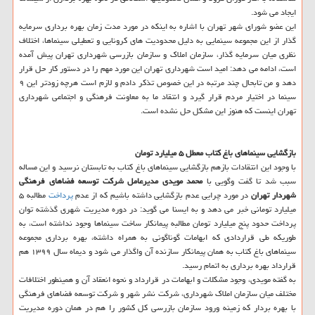
ایجاد می شود.
این عضو شورای شهر تهران با اشاره به اینکه در مورد مدت زمان بهره برداری سرمایه
گذار از این مجموعه سینمایی به دلیل محدودیت های کرونایی و تعطیلی سینماها، اختلاف
نظری میان سرمایه گذار، سازمان املاک و سازمان بازرسی شهرداری تهران پیش آمده
است، ادامه می دهد: امید است شهرداری تهران این مورد مهم را در دستور کار حل قرار
دهد و من تابحال چند مرتبه در این خصوص تذکر دادم و لازم است هرچه زودتر این ۹
سینما در اختیار مردم قرار گیرد و انتقاد ما به معاونت فرهنگی و اجتماعی شهرداری
تهران اینست که هنوز این مشکل حل نشده است.
بازگشایی سینماهای باغ کتاب معطل ۵ میلیارد تومان
با وجود این انتقادات بازهم بازگشایی سینماهای باغ کتاب به تابستان نرسید و این مساله
سبب شد تا گفت وگویی با
محمد مویدی مدیرعامل شرکت توسعه فضاهای فرهنگی
شهردار تهران
در مورد چرایی عدم بازگشایی داشته باشیم که از عدم
پرداخت
مطالبه ۵
میلیارد تومانی خبر می دهد و به ایسنا می گوید: در دوره مدیریت شهری گذشته توان
پرداخت حدود پنج میلیارد تومان مطالبه پیمانکار ساخت سینماها وجود نداشته است، به
طوریکه طی قراردادی که ابهامات گوناگونی به همراه داشته، بهره برداری مجموعه
سینماهای باغ کتاب به همان پیمانکار سازنده آن واگذار می شود و دیماه سال ۱۳۹۹ هم
قرارداد بهره برداری به اتمام رسید.
به گفته مویدی، وجود مشکلات و ابهامات در قرارداد و نحوه انعقاد آن و همینطور اختلافات
مختلف میان سازمان املاک شهرداری، شرکت نشر شهر و شرکت توسعه فضاهای فرهنگی
با بهره بردار که زمینه ورود سازمان بازرسی کل کشور را هم در همان دوره مدیریت