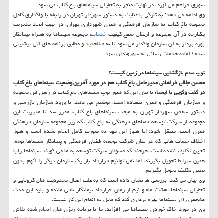
شهری فراهم می آورد، در نهایت منجر به تعطیلی سینماهای باغ کتاب می شود.
وی ادامه می دهد: به تازگی با عنایت به دستور شهردار تهران در رابطه با واگذاری کامل
مجموعه باغ کتاب به سازمان فرهنگی و هنری شهرداری تهران، در جهت ایجاد مدیریت
یکپارچه در آن مجموعه و ارتقای سطح کیفیت
خدمات
، مجموعه سینماها به همراه پیمانکار
بهره بردار به آن سازمان واگذار می شود تا به صلاحدید و مطابق برنامه های آتی پیشبینی
شده ؛ آماده خدمات رسانی به شهروندان شود.
توپ عدم بازگشایی سینماها در زمین کیست؟
محسن جلالی فراهانی مدیرعامل باغ کتاب هم در مورد آخرین وضعیت سینماهای باغ کتاب
در گفت وگویی با ایسنا،
با بیان این که هنوز توپ سینماهای باغ کتاب در زمین این مجموعه
و سازمان فرهنگی و هنری نیفتاده است، توضیح می دهد: با ورود سازمان بازرسی و
دستور شخص شهردار تهران به مبحث سینماهای باغ کتاب، مقرر شد تا مدیریت این
مجموعه از شرکت توسعه فضاهای فرهنگی به باغ کتاب که زیر مجموعه سازمان فرهنگی
هنری است، منتقل شود؛ اما هنوز این مهم به صورت کامل انجام نشده است و هنوز
اختلاف حساب هایی که در میان شرکت توسعه فضای فرهنگی و پیمانکار سینماها بوده،
تعیین تکلیف نشده است، هرچند که مسؤلان شرکت توسعه به ما می گویند سینماها را با
همین شرایط تحویل بگیرند، اما نمی توانیم قرارداد باز یک سازمان دیگر را آنهم بدون
تعیین تکلیف تحویل بگیریم.
وی بیان می کند: بررسی ها نشان داده است که به علت اعمال محدودیت های کرونایی و
تعطیلی سینماها، هشت ماه و نیم از زمان قرارداد پیمانکار باقی مانده و باید این مدت
مشخص را از سینماها بهره برداری کند که مایل به انجام این کار نیست.
وی در مورد خاک خوردن سینماها می افزاید: ما با برنامه ریزی های انجام شده تلاش