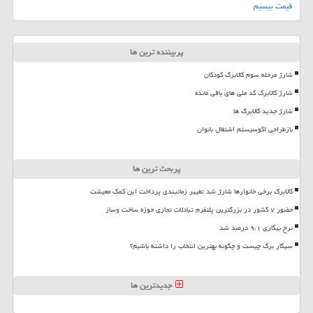
قیمت بیسیم
پربیننده ترین ها
شارژ مرحله سوم کالابرگ کودکان
شارژ کالابرگ کد ملی های باقی مانده
شارژ جدید کالابرگ ها
بازطراحی اکوسیستم اشتغال بانوان
پربحث ترین ها
کالابرگ برخی خانوارها شارژ شد تغییر زمانبندی پرداخت این کمک معیشت
حضور ۷ کشور در بزرگترین پلتفرم تبادلات تجاری حوزه ساخت وساز
نرخ بیکاری ۹،۱ درصد شد
سیگار برگ چیست و چگونه بهترین انتخاب را داشته باشیم؟
جدیدترین ها