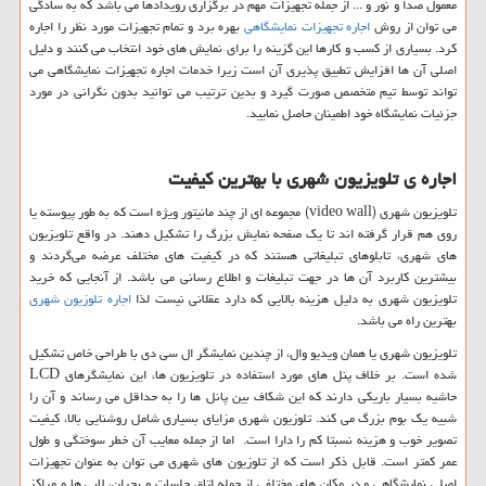
معمول صدا و نور و ... از جمله تجهیزات مهم در برگزاری رویدادها می باشد که به سادگی
می توان از روش
اجاره تجهیزات نمایشگاهی
بهره برد و تمام تجهیزات مورد نظر را اجاره
کرد. بسیاری از کسب و کارها این گزینه را برای نمایش های خود انتخاب می کنند و دلیل
اصلی آن ها افزایش تطبیق پذیری آن است زیرا خدمات اجاره تجهیزات نمایشگاهی می
تواند توسط تیم متخصص صورت گیرد و بدین ترتیب می توانید بدون نگرانی در مورد
جزئیات نمایشگاه خود اطمینان حاصل نمایید.
اجاره ی تلویزیون شهری با بهترین کیفیت
تلویزیون شهری (
video wall
) مجموعه ای از چند مانیتور ویژه است که به طور پیوسته یا
روی هم قرار گرفته اند تا یک صفحه نمایش بزرگ را تشکیل دهند. در واقع تلویزیون
‌های شهری، تابلوهای تبلیغاتی هستند که در کیفیت‌ های مختلف عرضه می‌گردند و
بیشترین کاربرد آن ها در جهت تبلیغات و اطلاع رسانی می باشد. از آنجایی که خرید
تلویزیون شهری به دلیل هزینه بالایی که دارد عقلانی نیست لذا
اجاره تلوزیون شهری
بهترین راه می باشد.
تلویزیون شهری یا همان ویدیو وال، از چندین نمایشگر ال سی دی با طراحی خاص تشکیل
شده است. بر خلاف پنل های مورد استفاده در تلویزیون ها، این نمایشگرهای
LCD
حاشیه بسیار باریکی دارند که این شکاف بین پانل ها را به حداقل می رساند و آن را
شبیه یک بوم بزرگ می کند. تلوزیون شهری مزایای بسیاری شامل روشنایی بالا، کیفیت
تصویر خوب و هزینه نسبتا کم را دارا است. اما از جمله معایب آن خطر سوختگی و طول
عمر کمتر است. قابل ذکر است که از تلوزیون های شهری می توان به عنوان تجهیزات
اصلی نمایشگاهی و در مکان های مختلفی از جمله اتاق جلسات و بحران، لابی ها و مراکز