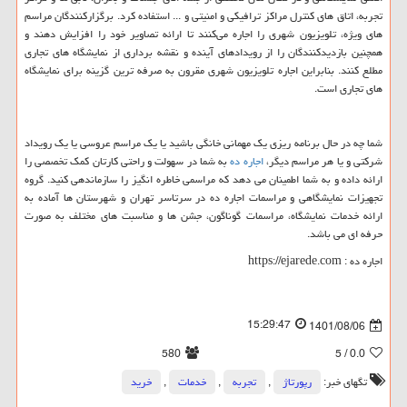
تجربه، اتاق های کنترل مراکز ترافیکی و امنیتی و ... استفاده کرد. برگزارکنندگان مراسم
های ویژه، تلویزیون شهری را اجاره می‌کنند تا ارائه تصاویر خود را افزایش دهند و
همچنین بازدیدکنندگان را از رویدادهای آینده و نقشه ‌برداری از نمایشگاه ‌های تجاری
مطلع کنند. بنابراین اجاره تلویزیون شهری مقرون به صرفه ترین گزینه برای نمایشگاه
های تجاری است.
شما چه در حال برنامه ریزی یک مهمانی خانگی باشید یا یک مراسم عروسی یا یک رویداد
شرکتی و یا هر مراسم دیگر،
اجاره ده
به شما در سهولت و راحتی کارتان کمک تخصصی را
ارائه داده و به شما اطمینان می دهد که مراسمی خاطره انگیز را سازماندهی کنید. گروه
تجهیزات نمایشگاهی و مراسمات اجاره ده در سرتاسر تهران و شهرستان ها آماده به
ارائه خدمات نمایشگاه، مراسمات گوناگون، جشن ها و مناسبت های مختلف به صورت
حرفه ای می باشد.
اجاره ده :
https://ejarede.com
15:29:47
1401/08/06
580
/ 5
0.0
تگهای خبر:
رپورتاژ
,
تجربه
,
خدمات
,
خرید