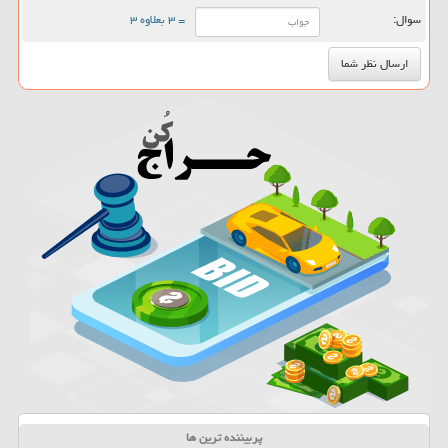
سوال:
= ۳ بعلاوه ۳
پربیننده ترین ها