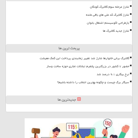
شارژ مرحله سوم کالابرگ کودکان
شارژ کالابرگ کد ملی های باقی مانده
بازطراحی اکوسیستم اشتغال بانوان
شارژ جدید کالابرگ ها
پربحث ترین ها
کالابرگ برخی خانوارها شارژ شد تغییر زمانبندی پرداخت این کمک معیشت
حضور ۷ کشور در بزرگترین پلتفرم تبادلات تجاری حوزه ساخت وساز
نرخ بیکاری ۹،۱ درصد شد
سیگار برگ چیست و چگونه بهترین انتخاب را داشته باشیم؟
جدیدترین ها