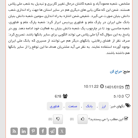
مشخص، شعبه محمودآباد و شعبه کاشان درحال تغییر کاربری و تبدیل به شعب ملی پلاس
هستند. ضمن این که مکان یابی های دیگری هم در سایر استان ها جهت راه اندازی شعب
دانش بنیان صورت می گیرد. شفیعی ضمن اشاره به راه اندازی سومین شعبه دانش بنیان
بانک ملی ایران در پارک علم و فناوری پردیس ابراز کرد: شعبه پارک علم و فناوری،
شعبه مناسبی بود تا در چارچوب یک شعبه دانش بنیان به فعالیت خود ادامه دهد. وی در
پاسخ به این سؤال که آیا ملی پلاس می تواند الگویی برای سایر بانکها باشد، تصریح کرد:
صرف نظر از فضای رقابتی، بانکهای دیگر هم می توانند از مسیری که بانک ملی ایران
بوجود آورده استفاده نمایند. به نظر می آید مشتریان هدف ما این توقع را از سایر بانکها
هم داشته باشند.
منبع:
حراج كن
10:11:22
1401/07/25
678
/ 5
0.0
تگهای خبر:
ارز
,
بانك
,
صنعت
,
فناوری
این مطلب را می پسندید؟
(0)
(0)
X