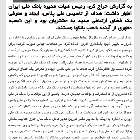
به گزارش حراج کن، رئیس هیات مدیره بانک ملی ایران
اظهار داشت: هدف از تاسیس ملی پلاس، ایجاد و معرفی
یک فضای ارتباطی جدید به مشتریان بود و این شعب،
مظهری از آینده شعب بانکها هستند.
به گزارش
حراج
کن به نقل از روابط عمومی بانک ملی ایران، عباس شفیعی با اشاره بر
ضرورت تغییر شیوه بانکداری امروز اضافه کرد: در مطالعات جهانی صورت گرفته برای
ترسیم نمایه بانکها پس از کرونا اشاره شده که کرونا را میتوان یک مبدا تاریخی در کسب
و کارها و تحولات دیجیتال در نظر گرفت. ضمن این که تصاویر عرضه شده در این مطالعه
از بانکهای آینده هم تقریبا شبیه با فضای ملی پلاس بوده که بانک ملی ایران آنرا عرضه
کرده است. وی خاطرنشان کرد: هدف ما در ملی پلاس، ایجاد و معرفی یک فضای ارتباطی
جدید به مشتریان بود که فکر می کنم در این حوزه هم موفق بوده ایم چون که واکنش
های خوبی از مشتریان هدف دریافت کردیم. از طرفی، بانکهای دیگر هم الگوی خوبی
دریافت نمودند و این امر نه تنها مسئولیت را متوجه بانک ملی بلکه
صنعت
بانکداری کرد
که مشتریان از ما انتظارات و توقعات جدیدی دارند. بخشی از این توقعات را بانک در ملی
پلاس پاسخ داده است. شفیعی افزود: بانک ملی ایران این فضای جدید را در ملی پلاس
بوجود آورده و اساسا شاهد آن خواهیم بود که مشتریان در فضای جدید، انتظارات جدیدی
هم از ما دارند. این امر مسئولیت ما را سنگین می کند. رئیس هیات مدیره بانک ملی
ایران با اشاره به اینکه با تدابیر دکتر فرزین مدیر عامل بانک سال جاری فعالیت دانش
بنیان ها را در این شعب متمرکز کردیم، تصریح کرد: می توانیم با برنامه ریزی به توسعه
و ارتقای کارکرد ملی پلاس فکر نماییم و ارزیابی بنده در این حوزه مثبت است. وی افزود:
پیشبینی شده که بتوانیم در سایر شعب هم این جایگاه را داشته باشیم. به صورت