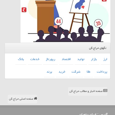
تگهای حراج کن
ارز
بازار
تولید
اقتصاد
رپورتاژ
خدمات
بانك
پرداخت
طلا
شركت
خرید
برند
صفحه اخبار و مطالب حراج کن
صفحه اصلی حراج کن
آدرس :
ایران - تهران