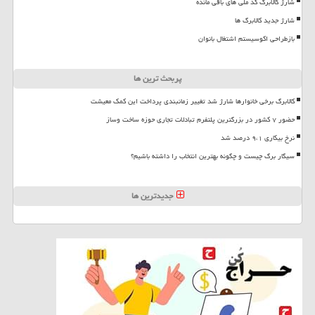
شارژ کالابرگ کد ملی های باقی مانده
شارژ جدید کالابرگ ها
بازطراحی اکوسیستم اشتغال بانوان
پربحث ترین ها
کالابرگ برخی خانوارها شارژ شد تغییر زمانبندی پرداخت این کمک معیشت
حضور ۷ کشور در بزرگترین پلتفرم تبادلات تجاری حوزه ساخت وساز
نرخ بیکاری ۹،۱ درصد شد
سیگار برگ چیست و چگونه بهترین انتخاب را داشته باشیم؟
جدیدترین ها