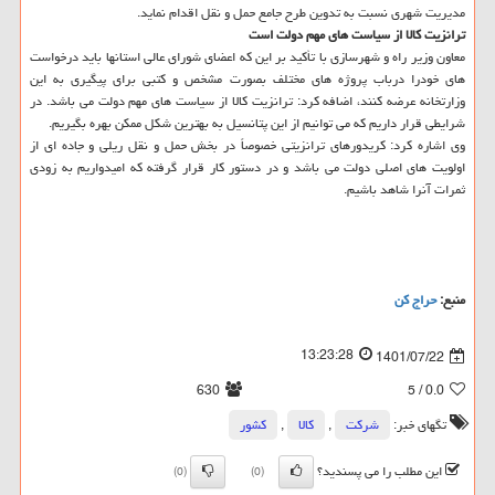
مدیریت شهری نسبت به تدوین طرح جامع حمل و نقل اقدام نماید.
ترانزیت کالا از سیاست های مهم دولت است
معاون وزیر راه و شهرسازی با تأکید بر این که اعضای شورای عالی استانها باید درخواست
های خودرا درباب پروژه های مختلف بصورت مشخص و کتبی برای پیگیری به این
وزارتخانه عرضه کنند، اضافه کرد: ترانزیت کالا از سیاست های مهم دولت می باشد. در
شرایطی قرار داریم که می توانیم از این پتانسیل به بهترین شکل ممکن بهره بگیریم.
وی اشاره کرد: کریدورهای ترانزیتی خصوصاً در بخش حمل و نقل ریلی و جاده ای از
اولویت های اصلی دولت می باشد و در دستور کار قرار گرفته که امیدواریم به زودی
ثمرات آنرا شاهد باشیم.
منبع:
حراج كن
13:23:28
1401/07/22
630
/ 5
0.0
تگهای خبر:
شركت
,
كالا
,
كشور
این مطلب را می پسندید؟
(0)
(0)