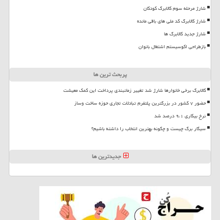
شارژ مرحله سوم کالابرگ کودکان
شارژ کالابرگ کد ملی های باقی مانده
شارژ جدید کالابرگ ها
بازطراحی اکوسیستم اشتغال بانوان
پربحث ترین ها
کالابرگ برخی خانوارها شارژ شد تغییر زمانبندی پرداخت این کمک معیشت
حضور ۷ کشور در بزرگترین پلتفرم تبادلات تجاری حوزه ساخت وساز
نرخ بیکاری ۹،۱ درصد شد
سیگار برگ چیست و چگونه بهترین انتخاب را داشته باشیم؟
جدیدترین ها