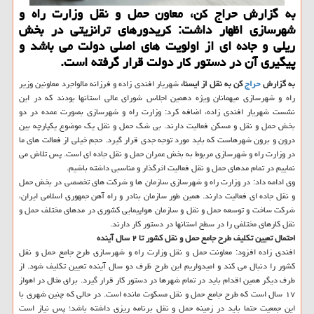
به گزارش حراج کن، معاون حمل و نقل وزارت راه و
شهرسازی اظهار داشت: کریدورهای ترانزیتی در بخش
ریلی و جاده ای از اولویت های اصلی دولت می باشد و
پیگیری آن در دستور کار دولت قرار گرفته است.
به گزارش
حراج
کن به نقل از ایسنا،
شهریار افندی زاده و فرزانه مالواجرد معاونین وزیر
راه و شهرسازی میهمانان ویژه دهمین اجلاس شورای عالی استانها بودند که در این
نشست شهریار افندی زاده، اضافه کرد: وزارت راه و شهرسازی بصورت عمده در دو
بخش حمل و نقل و مسکن فعالیت دارند. بی شک حمل و نقل یک موضوع یکپارچه بین
درون و برون شهرهاست که باید مورد توجه جدی قرار گیرد. حجم خیلی از فعالت های ما
در وزارت راه و شهرسازی مربوط به بخش عمران حمل و نقل جاده ای است. پس تلاش می
نماییم در تمام مدهای حمل و نقل فعالیت اثرگذار و مناسبی داشته باشیم.
وی ادامه داد: در وزارت راه و شهرسازی سازمان ها و شرکت های تخصصی در بخش حمل
و نقل جاده ای فعالیت دارند. همین طور سازمان بنادر و راه آهن جمهوری اسلامی ایران،
شرکت ساخت و توسعه حمل و نقل و سازمان هواپیمایی کشوری در مدهای مختلف حمل و
نقل کارهای مختلفی را در سطح استانها در دستور کار دارند.
احتمال تعیین تکلیف طرح جامع حمل و نقل کشور تا ۲ سال آینده
افندی زاده افزود: معاونت حمل و نقل وزارت راه و شهرسازی طرح جامع حمل و نقل
کشور را دنبال می کند و امیدواریم این طرح ظرف دو سال آینده تعیین تکلیف شود. از
طرف دیگر همین اقدام باید در تمام شهرها در دستور کار قرار گیرد. برای مثال در اهواز
۱۷ سال است که طرح جامع حمل و نقل مسکوت مانده است. در حالی که چنین شهری با
این جمعیت حتما باید در زمینه حمل و نقل برنامه ریزی داشته باشد؛ پس نیاز است