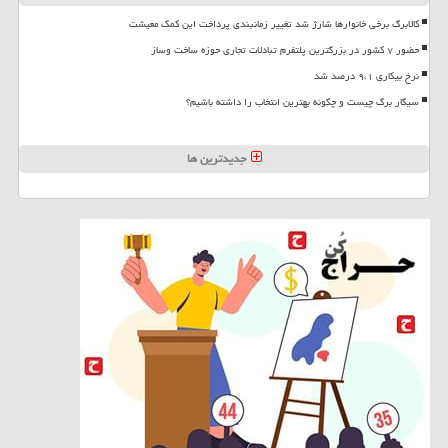
کالابرگ برخی خانوارها شارژ شد تغییر زمانبندی پرداخت این کمک معیشت
حضور ۷ کشور در بزرگترین پلتفرم تبادلات تجاری حوزه ساخت وساز
نرخ بیکاری ۹،۱ درصد شد
سیگار برگ چیست و چگونه بهترین انتخاب را داشته باشیم؟
جدیدترین ها