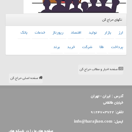
تگهای حراج کن
ارز
بازار
تولید
اقتصاد
رپورتاژ
خدمات
بانك
پرداخت
طلا
شركت
خرید
برند
صفحه اخبار و مطالب حراج کن
صفحه اصلی حراج کن
آدرس :
ایران - تهران
خیابان طالقانی
تلفن:
۹۱۲۴۷۰۳۷۲۲
ایمیل:
info@harajkon.com
صفحه های ما را در شبکه های