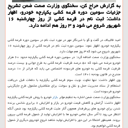
به گزارش حراج کن، سخنگوی وزارت صمت ضمن تشریح
جزئیات سومین دوره قرعه کشی یکپارچه خودرو، اظهار
داشت: ثبت نام در قرعه کشی از روز چهارشنبه ۱۶
شهریور شروع می شود و ۳ روز هم ادامه دارد.
امید قالیباف در گفت و گو با خبرنگار مهر در مورد ثبت نام در سومین دوره قرعه کشی
یکپارچه خودرو، اظهار نمود: سومین دوره ثبت نام در قرعه کشی از روز چهارشنبه ۱۶
شهریور شروع می شود که ۳ روز هم مهلت دارد.
سخنگوی وزارت صمت اضافه کرد: در سومین دوره قرعه کشی یکپارچه حدود ۶۰ هزار
خودرو عرضه می شود که ۵۰ درصد ظرفیت قرعه کشی به طرح جوانی و بیست درصد
ظرفیت قرعه کشی به خودرو های فرسوده اختصاص می یابد که فراتر از ۱۰ درصد
مندرج در قانون بودجه ۱۴۰۱ است.
وی اظهار داشت: تنها تفاوت نوبت سوم قرعه کشی یکپارچه با دفعات قبل دریافت
استعلام از ستاد مدیریت حمل و نقل و سوخت برای متقاضیان مشمول طرح جایگزینی
خودرو فرسوده است.
سخنگوی وزارت صمت ضمن اشاره به تنظیم مؤثر
بازار
خودرو با روش قرعه کشی یکپارچه
اظهار داشت: آرامش و کاهش قیمت خودرو در بازار و افزایش ۸ برابری شانس برنده
شدن برای خودرو های پرطرفدار همچون آثار مثبت قرعه کشی یکپارچه بود ضمن آنکه
انتظار می رود تا آخر سال تمامی خودرو ها با افزایش تولید از شمول قرعه کشی بیرون
بروند. همینطور احتمالا در این دور با افزایش تولید شاهد خروج خودروی دیگری از شمول
قرعه کشی خواهیم بود.