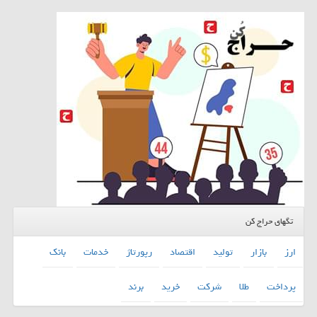
تگهای حراج کن
ارز
بازار
تولید
اقتصاد
رپورتاژ
خدمات
بانك
پرداخت
طلا
شركت
خرید
برند