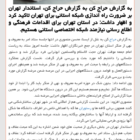
به گزارش حراج کن به گزارش حراج کن، استاندار تهران
بر ضرورت راه اندازی شبکه استانی برای تهران تاکید کرد
و اظهار داشت: در استان تهران برای اقدامات فرهنگی و
اطلاع رسانی نیازمند شبکه اختصاصی استانی هستیم.
به گزارش
حراج
کن به نقل از ایسنا، محسن منصوری در انتها جلسه ستاد امر به معروف و
نهی از منکر استان تهران در جمع خبرنگاران اظهار داشت: جلسه امروز ستاد به ریاست
امام جمعه موقت تهران حجت الاسلام والمسلمین ابوترابی فرد برگزار شد و دستور
جلساتی را داشتیم که مورد بحث و بررسی قرار گرفت. نخست گزارش عملکرد
دستگاههای در رابطه با مبحث امر به معروف و نهی از منکر عرضه شد و همینطور اجرای
دستورالعمل و قواعد درون دستگاههای اجرایی در این عرصه ضمن عرضه گزارش مورد
بحث و بررسی قرار گرفت.
وی ادامه داد: بدون شک در حوزه امربه معروف و نهی از منکر باید کار را ابتدا از خود
دستگاه ها آغاز نماییم و مصمم هستیم این کار در درون دستگاه ها اجرایی شود. بر همین
مبنا گزارشی از اصلاح فرایندهای داخلی دستگاههای اجرایی عرضه شد.
منصوری افزود: در این نشست گزارشی هم از اماکنی که در شهر تهران ساختارشکنی می
کنند همچون برخی کافه ها و
رستوران
ها که با اهدافی خاص در اطراف دانشگاه ها شکل
گرفته اند و ارتباط آنها با ساختارهای بیگانه رصد شده، عرضه شد که برای ساماندهی
آنها بزودی طرحی عملیاتی اجرا می گردد.
استاندار تهران در بخش دیگری از صحبت های خود ضمن اشاره به این که مبحث عفاف و
حجاب هم ذیل ستاد امر به معروف و نهی از منکر قرار گرفته است، اضافه کرد: عفاف و
حجاب بعنوان یکی از مصادیق امر به معروف و نهی از منکر از این پس در جلسات این