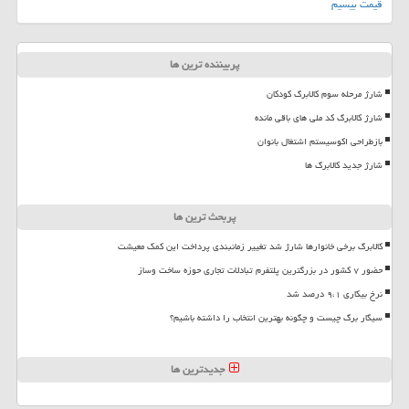
قیمت بیسیم
پربیننده ترین ها
شارژ مرحله سوم کالابرگ کودکان
شارژ کالابرگ کد ملی های باقی مانده
بازطراحی اکوسیستم اشتغال بانوان
شارژ جدید کالابرگ ها
پربحث ترین ها
کالابرگ برخی خانوارها شارژ شد تغییر زمانبندی پرداخت این کمک معیشت
حضور ۷ کشور در بزرگترین پلتفرم تبادلات تجاری حوزه ساخت وساز
نرخ بیکاری ۹،۱ درصد شد
سیگار برگ چیست و چگونه بهترین انتخاب را داشته باشیم؟
جدیدترین ها