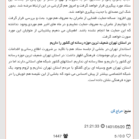
ستاد مورد پیگیری قرار خواهد گرفت و امروز هم گزارشی در این ارتباط عرضه شد. بدون
شک این مصداق با جدیت پیگیری خواهد شد.
وی افزود: مساله حمایت قضایی از عامران به معروف هم مورد بحث و بررسی قرار گرفت
تا بتوانیم از عامران به معروف حمایت نماییم و در ماه های اخیر هم موردی وجود نداشته
که این حمایت ها انجام نشده باشد. اطمینان می دهیم پشتیبانی از متولیان این مورد
صورت خواهد گرفت.
در استان تهران ضعیف ترین حوزه رسانه ای کشور را داریم
استاندار تهران در بخشی از جلسه ستاد هم با تاکید بر ضرورت اطلاع رسانی و اقدامات
رسانه ای برای موضوعات فرهنگی اظهار داشت: در استان تهران ضعیف ترین حوزه رسانه
ای کشور را داریم و عملا رسانه ای نداریم. استانهای کشور شبکه های استانی دارند اما در
استان تهران هیچ وسیله ای برای گفتگو با مردم استان تهران نداریم و لزوم وجود یک
شبکه اختصاصی بیشتر از پیش احساس می شود که بخشی از این نقیصه هم خویش را در
حوزه فرهنگی نشان داده است.
منبع:
حراج كن
21:21:33
1401/05/20
1447
/ 5
0.0