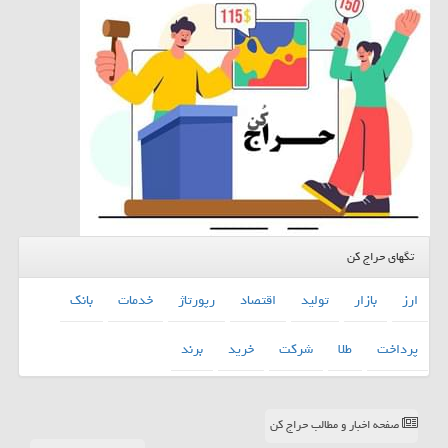
تگهای حراج کن
ارز
بازار
تولید
اقتصاد
رپورتاژ
خدمات
بانك
پرداخت
طلا
شركت
خرید
برند
صفحه اخبار و مطالب حراج کن