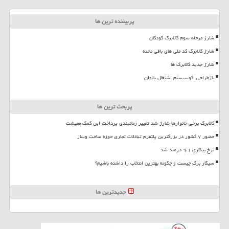
پربیننده ترین ها
شارژ مرحله سوم کالابرگ کودکان
شارژ کالابرگ کد ملی های باقی مانده
شارژ جدید کالابرگ ها
بازطراحی اکوسیستم اشتغال بانوان
پربحث ترین ها
کالابرگ برخی خانوارها شارژ شد تغییر زمانبندی پرداخت این کمک معیشت
حضور ۷ کشور در بزرگترین پلتفرم تبادلات تجاری حوزه ساخت وساز
نرخ بیکاری ۹،۱ درصد شد
سیگار برگ چیست و چگونه بهترین انتخاب را داشته باشیم؟
جدیدترین ها