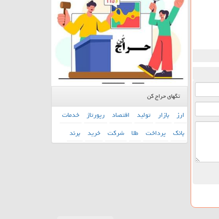
تگهای حراج کن
ارز
بازار
تولید
اقتصاد
رپورتاژ
خدمات
بانك
پرداخت
طلا
شركت
خرید
برند