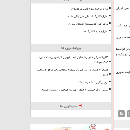
 سوم جهانی به جامعه مهندسی ایران
شارژ مرحله سوم کالابرگ کودکان
شارژ کالابرگ کد ملی های باقی مانده
بازطراحی اکوسیستم اشتغال بانوان
شارژ جدید کالابرگ ها
نسه و چین
پربحث ترین ها
از خواسته
 نودشه و
کالابرگ برخی خانوارها شارژ شد تغییر زمانبندی پرداخت این
کمک معیشت
حضور ۷ کشور در بزرگترین پلتفرم تبادلات تجاری حوزه ساخت
 مسئولیت پذیری
وساز
نرخ بیکاری ۹،۱ درصد شد
سیگار برگ چیست و چگونه بهترین انتخاب را داشته باشیم؟
جدیدترین ها