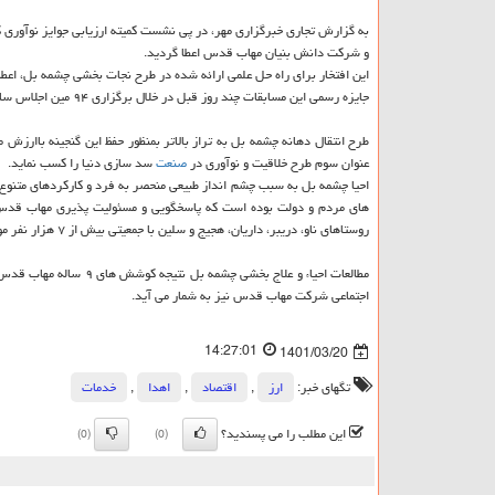
و شرکت دانش بنیان مهاب قدس اعطا گردید.
این افتخار برای راه حل علمی ارائه شده در طرح نجات بخشی چشمه بل، ا
جایزه رسمی این مسابقات چند روز قبل در خلال برگزاری ۹۴ مین اجلاس سالانه کمیسیون بین المللی سدهای بزرگ جهان در کشور فرانسه به اعضای تیم دانش بنیان مهاب قدس اهدا شد.
طرح انتقال دهانه چشمه بل به تراز بالاتر بمنظور حفظ این گنجینه باار
عنوان سوم طرح خلاقیت و نوآوری در
صنعت
سد سازی دنیا را کسب نماید.
احیا چشمه بل به سبب چشم انداز طبیعی منحصر به فرد و کارکردهای متنوع 
های مردم و دولت بوده است که پاسخگویی و مسئولیت پذیری مهاب قدس،
روستاهای ناو، دریبر، داریان، هجیج و سلین با جمعیتی بیش از ۷ هزار نفر مورد استفاده قرار گرفته است.
مطالعات احیاء و علاج بخ
اجتماعی شرکت مهاب قدس نیز به شمار می آید.
14:27:01
1401/03/20
تگهای خبر:
ارز
,
اقتصاد
,
اهدا
,
خدمات
این مطلب را می پسندید؟
(0)
(0)