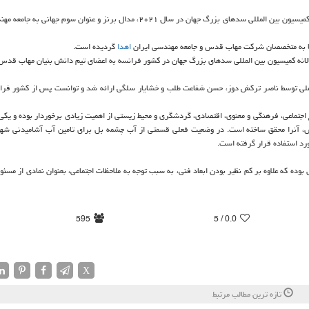
به گزارش تجاری خبرگزاری مهر، در پی نشست کمیته ارزیابی جوایز نوآوری کمیسیون بین المللی سدهای بزرگ جهان در سال ۲۰۲۱، مدال برنز و عنوان
عطا به متخصصان شرکت مهاب قدس و جامعه مهندسی ایران
اهدا
گردیده است.
زش ملی توسط ناصر ترکش دوز، حسن شفاعت طلب و خشایار سلگی ارائه شد و توانست پس از کشور فرا
اجتماعی، فرهنگی و معنوی، اقتصادی، گردشگری و محیط زیستی از اهمیت زیادی برخوردار بوده و یکی 
 آنرا محقق ساخته است. در وضعیت فعلی قسمتی از آب چشمه بل برای تامین آب آشامیدنی شهر
شی چشمه بل نتیجه کوشش های ۹ ساله مهاب قدس بوده که علاوه بر کم نظیر بودن ابعاد فنی، به سبب توجه به ملاحظات اجتماعی، بعنوان نمادی از
595
/ 5
0.0
X
تازه ترین مطالب مرتبط