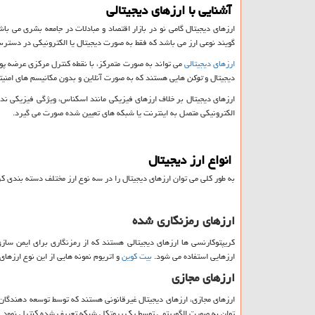
آشنایی با ارزهای دیجیتالی
ارزهای دیجیتال گامی نو در بازار اقتصاد و مبادلات در جامعه بشری می باش
گویند نوعی ارز می باشد که فقط به صورت دیجیتال یا الکترونیکی در دست
ارزهای دیجیتالی
می تواند به صورت متمرکز، با نقطه کنترل مرکزی عرضه پول
دیجیتال و
توکن
هایی هستند که به صورت آنلاین و بدون مکانیسم های امنیت
ارزهای دیجیتال بر خلاف ارزهای فیزیکی مانند اسکناس، ویژگی فیزیکی ندا
الکترونیکی متصل به اینترنت یا شبکه های تعیین شده صورت می گیرد.
انواع ارز دیجیتال
به طور کلی می توان ارزهای دیجیتال را در سه نوع ارز مختلف دسته بندی کر
ارزهای رمزنگاری شده
کریپتوکارنسی ها ارزهای دیجیتالی هستند که از رمزنگاری برای ایمن ساز
ارزهایی استفاده می شود.
بیت کوین
و اتریوم نمونه هایی از این نوع ارزهای
ارزهای مجازی
ارزهای مجازی، ارزهای دیجیتال غیرقانونی هستند که توسط توسعه دهندگان
توان به صورت الگوریتمی توسط یک پروتکل شبکه تعریف شده کنترل نمود.