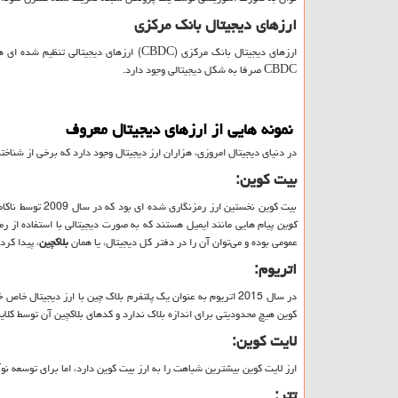
ارزهای دیجیتال بانک مرکزی
ارزهای دیجیتال بانک مرکزی (
CBDC
) ارزهای دیجیتالی تنظیم شده ای 
CBDC
صرفا به شکل دیجیتالی وجود دارد.
نمونه هایی از ارزهای دیجیتال معروف
در دنیای دیجیتال امروزی، هزاران ارز دیجیتال وجود دارد که برخی از شناخته 
بیت کوین:
بیت کوین نخستین ارز رمزنگاری شده ای بود که در سال 2009 توسط ناکاموتو ساخته و تأسیس شد و هنوز هم رایج ترین و بزرگ ترین ارز دیجیتالی می باشد. تراکنش ها و
کوین
پیام هایی مانند ایمیل هستند که به صورت دیجیتالی با استفاده از ر
عمومی بوده و می‌توان آن را در دفتر کل دیجیتال، یا همان
بلاکچین
، پیدا کرد.
اتریوم:
در سال 2015 اتریوم به عنوان یک پلتفرم بلاک چین با ارز دیجیتال خاص خود به نام اتر (
کوین هیچ محدودیتی برای اندازه بلاک ندارد و کدهای بلاکچین آن توسط کلای
لایت کوین:
ارز لایت کوین بیشترین شباهت را به ارز بیت کوین دارد، اما برای توسعه ن
تتر: