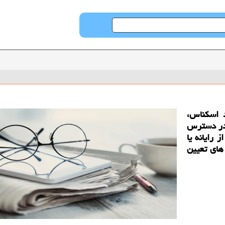
د اسکناس،
 در دسترس
 رایانه یا
های تعیین