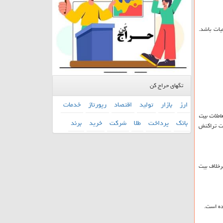
یات باشد.
تگهای حراج کن
ارز
بازار
تولید
اقتصاد
رپورتاژ
خدمات
املات بیت
بانك
پرداخت
طلا
شركت
خرید
برند
ات تراکنش
خلاف بیت
ده است.