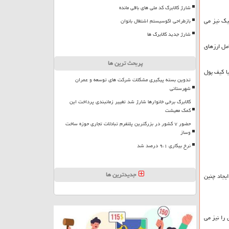
شارژ کالابرگ کد ملی های باقی مانده
نیک نیز می
بازطراحی اکوسیستم اشتغال بانوان
شارژ جدید کالابرگ ها
مل ارزهای
پربحث ترین ها
ا کیف پول
تدوین بسته پیگیری مشکلات شرکت های توسعه و عمران
شهرستانی
کالابرگ برخی خانوارها شارژ شد تغییر زمانبندی پرداخت این
کمک معیشت
حضور ۷ کشور در بزرگترین پلتفرم تبادلات تجاری حوزه ساخت
وساز
نرخ بیکاری ۹،۱ درصد شد
جدیدترین ها
یجاد چنین
را نیز می