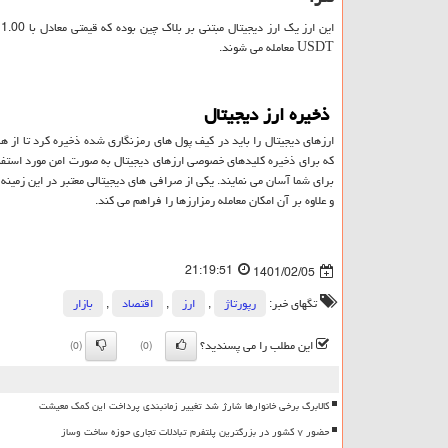
این ارز یک ارز دیجیتال مبتنی بر بلاک چین بوده که قیمتی معادل با 1.00 دلار دارد و از اکتبر 2021،
USDT
معامله می شوند.
ذخیره ارز دیجیتال
ارزهای دیجیتال را باید در کیف پول‌ های رمزنگاری شده ذخیره کرد تا از
که برای ذخیره کلیدهای خصوصی ارزهای دیجیتال به صورت امن مورد استفاده 
برای شما آسان می نمایند. یکی از صرافی های دیجیتالی معتبر در این زمینه
و علاوه بر آن امکان معامله رمزارزها را فراهم می کند.
21:19:51
1401/02/05
تگهای خبر:
رپورتاژ
,
ارز
,
اقتصاد
,
بازار
این مطلب را می پسندید؟
(0)
(0)
کالابرگ برخی خانوارها شارژ شد تغییر زمانبندی پرداخت این کمک معیشت
حضور ۷ کشور در بزرگترین پلتفرم تبادلات تجاری حوزه ساخت وساز