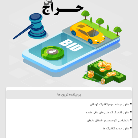
پربیننده ترین ها
شارژ مرحله سوم کالابرگ کودکان
شارژ کالابرگ کد ملی های باقی مانده
بازطراحی اکوسیستم اشتغال بانوان
شارژ جدید کالابرگ ها