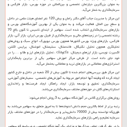
به عنوان بزرگترین دپارتمان تخصصی و بین‌المللی در حوزه بورس، بازار فارکس و
سرمایه‌گذاری به شمار می‌آید.
این مرکز با مدیریت جناب آقای دکتر رامان و بیش 120 نفر اعضای هیئت علمی در داخل
و سطح بین الملل فعالیت می‌کند و به عنوان یکی از بهترین آموزشگاه‌های بورس و
بازارهای سرمایه‌گذاری انتخاب شده است. سهامیر از ابتدای تاسیس تا کنون بالغ 70
رشته تخصصی را در زمینه‌های مالی و سرمایه‌گذاری از قبیل بورس ایران، بازار آتی، بازار
فارکس، بازارهای ویژه بورس کشورها همچون بورس نیویورک، انواع سبک و روش‌های
تحلیلگری همچون تحلیل تکنیکال، فاندمنتال، سنتیمنتال، اموشنال، پرایس اکشن،
اکسپرت نویسی، بازار ارزهای دیجیتال،
cfa
و
ciia
، تحلیل بازارهای ارز و طلا و … را در
خود جای داده است. از طرفی مرکز اموزش سهامیر یکی از برترین پایه‌گذاران
استراتژی‌های معاملاتی در بازارهای ترید و معاملاتی به‌شمار می‌آید.
این مرکز طبق بررسی‌های انجام شده تا اکنون بیش از 20 شعبه در داخل و خارج کشور
ایجاد کرده که وظیفه آنها انجام امور مربوط به آموزش‌های تخصصی، سمینارهای آموزشی،
سرمایه‌گذاری، تحقیق و توسعه بازار، ایجاد راهکار، ایجاد فرصت‌ها و راه‌اندازی
استارتاپ‌های کلان در حوزه‌های مختلف سرمایه‌گذاری می‌باشد.
روش‌های برگزاری کلاس در آموزشگاه سهامیر به 3 روش انجام می‌شود:
رتبه برتر از لحاط بالاترین حجم دانش اندوخته‌ها تا به امروز متعلق به سهامیر می‌باشد به
طوری‌که توانسته بیش از 70000 دانش‌پذیر و سرمایه‌گذار را در حوزه‌های مختلف بازار
سرمایه تعلیم و راهی بازارهای سرمایه‌گذاری نماید.
با در نظر گرفتن تمامی ویژگی‌ها و مزایای یک آموزشگاه تخصصی درمی‌یابیم که سهامیر