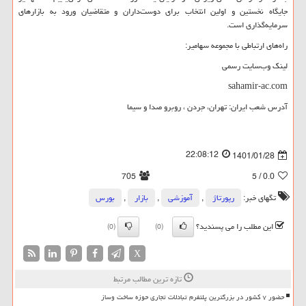
جایگاه نخستین و اولین انتخاب برای دوست‌داران و متقاضیان ورود به بازارهای
سرمایه‌گذاری است.
راه‌های ارتباطی با مجموعه سهامیر:
لینک وب‌سایت رسمی
sahamir-ac.com
آدرس شعب ایران: تهران، جردن ، روبرو صدا و سیما
22:08:12
1401/01/28
705
/ 5
0.0
تگهای خبر:
رپورتاژ
,
آموزشی
,
بازار
,
بورس
این مطلب را می پسندید؟
(0)
(0)
X
تازه ترین مطالب مرتبط
حضور ۷ کشور در بزرگترین پلتفرم تبادلات تجاری حوزه ساخت وساز