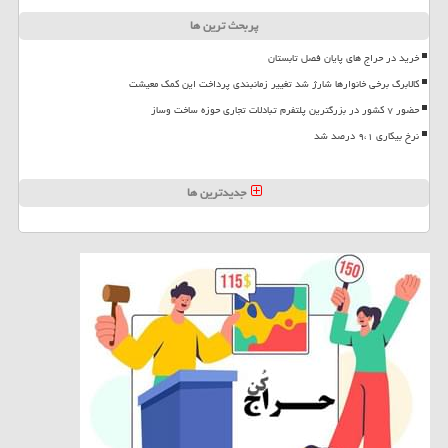
پربحث ترین ها
خرید در حراج های پایان فصل تابستان
کالابرگ برخی خانوارها شارژ شد تغییر زمانبندی پرداخت این کمک معیشت
حضور ۷ کشور در بزرگترین پلتفرم تبادلات تجاری حوزه ساخت وساز
نرخ بیکاری ۹،۱ درصد شد
جدیدترین ها