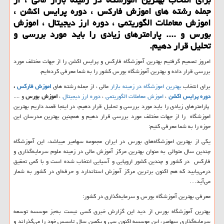
جمله رشته های اموزش فارکس ، دوره پرایس اکشن ،
اموزش معاملات الگوریتمی ، دوره ارز دیجیتال ، اموزش
بورس و .... پارامترهای زیادی را باید مورد بررسی و
تحلیل قرار دهیم.
امروز تصمیم گرفتیم بهترین آموزشگاه فارکس و پرایس اکشن را از جهات مختلف مورد
بررسی قرار داده و بهترین آموزشگاه بورس کشور را به شما معرفی کرده‌ایم.
برای انتخاب
بهترین اموزشگاه در زمینه بازار
مالی ، از جمله رشته های
اموزش فارکس
،
دوره پرایس اکشن
،
اموزش معاملات الگوریتمی
،
دوره ارز دیجیتال
،
اموزش بورس
و ....
پارامترهای زیادی را باید مورد بررسی و تحلیل قرار دهیم، در اینجا قصد داریم بهترین
اموزشگاه را از جهات مختلف مورد بررسی قرار دهیم و همچنین بهترین مدرسان این
حوزه را به شما معرفی کنیم:
یکی از بهترین اموزشگاه‌های بورس در ایران مجموعه سهامیر میباشد، این آموزشگاه
چندین سال متوالی به عنوان بهترین مرکز آموزش عالی در زمینه علوم سرمایه‌گذاری و
فارکس در کشور و چندین کشور اروپایی و آسیایی انتخاب شده است و با کمی تحقیق
درمی‌یابید که هم اکنون برترین مرکز آموزش استاندارد و حرفه‌ای در کشور به شمار
می‌آید
…
معرفی بهترین آموزشگاه بورس و سرمایه‌گذاری در کشور:
بهترین آموزشگاه بورس از دید این گزارش خبری کسی نیست به‌جز موسسه توسعه
سرمایه‌گذاری سهامیر، این موسسه اکنون سی و یکمین سال تاسیس خود را می‌گذراند و