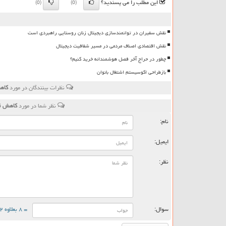
این مطلب را می پسندید؟
(0)
(0)
نقش سفیران در توانمندسازی دیجیتال زنان روستایی راهبردی است
نقش اقتصادی اصناف مردمی در مسیر شفافیت دیجیتال
چطور در حراج آخر فصل هوشمندانه خرید کنیم؟
بازطراحی اکوسیستم اشتغال بانوان
نظرات بینندگان در مورد
کاهش
نظر شما در مورد
کاهش قی
نام:
ایمیل:
نظر:
سوال:
= ۸ بعلاوه ۲