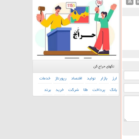
تگهای حراج کن
ارز
بازار
تولید
اقتصاد
رپورتاژ
خدمات
بانك
پرداخت
طلا
شركت
خرید
برند