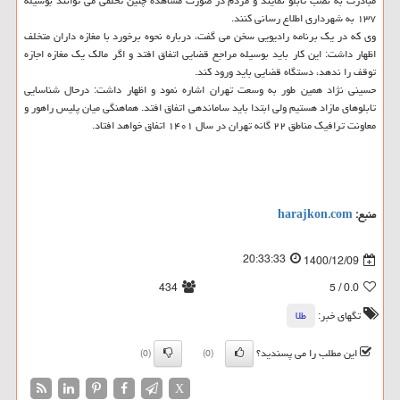
مبادرت به نصب تابلو نمایند و مردم در صورت مشاهده چنین تخلفی می توانند بوسیله
۱۳۷ به شهرداری اطلاع رسانی کنند.
وی که در یک برنامه رادیویی سخن می گفت، درباره نحوه برخورد با مغازه داران متخلف
اظهار داشت: این کار باید بوسیله مراجع قضایی اتفاق افتد و اگر مالک یک مغازه اجازه
توقف را ندهد، دستگاه قضایی باید ورود کند.
حسینی نژاد همین طور به وسعت تهران اشاره نمود و اظهار داشت: درحال شناسایی
تابلوهای مازاد هستیم ولی ابتدا باید ساماندهی اتفاق افتد. هماهنگی میان پلیس راهور و
معاونت ترافیک مناطق ۲۲ گانه تهران در سال ۱۴۰۱ اتفاق خواهد افتاد.
منبع:
harajkon.com
20:33:33
1400/12/09
434
/ 5
0.0
تگهای خبر:
طلا
این مطلب را می پسندید؟
(0)
(0)
X