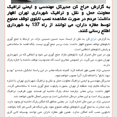
به گزارش حراج کن مدیرکل مهندسی و ایمنی ترافیک
معاونت حمل و نقل و ترافیک شهرداری تهران اظهار
داشت: مردم در صورت مشاهده نصب تابلوی توقف ممنوع
توسط مغازه داران، می توانند از راه 137 به شهرداری
اطلاع رسانی کنند.
به گزارش
حراج
کن به نقل از ایسنا، سید حسین حسینی نژاد، در ارتباط با جمع آوری
تابلوهای توقف ممنوع اظهار داشت: بحث برسر جمع آوری نیست بلکه قصد ما ساماندهی
و پایش تابلوهای انتظامی است.
وی در عین حال اصرار کرد تابلوهای مازاد جمع آوری می شود و اتفاقی که در شهرداری
تهران صورت می گیرد، در خصوص معابری است که محدودیت توقف داشته یا اجازه پارک
دارند.
حسینی نژاد همین طور اضافه کرد: کمیته شبکه معابر در این راستا تشکیل شده و "بود و
نبود تابلو" یا اضافه کرد آنرا مصوب خواهدنمود.
مدیرکل مهندسی و ایمنی ترافیک معاونت حمل و نقل و ترافیک شهرداری تهران با اشاره
به اینکه علایم چند منطقه از تهران بصورت پایلوت جمع آوری شده تا ساماندهی گردد،
اظهار داشت: برخی معابر نیازمند حذف پارک حاشیه ای هستند چون ظرفیتِ ترافیک
عبوری زیاد است و این معابر درحال شناسایی است و سپس اعمال قانون خواهد شد.
حسینی نژاد در عین حال اشاره کرد: در بعضی مناطق که امکان پارک حاشیه ای وجود دارد،
باید مبادرت به جمع آوری تابلوهای توقف ممنوع نمود. ولی اینکه هر کسی هر کجا بخواهد،
تابلویی نصب کند امکان ندارد. همین طور مغازه داران نمی توانند بوسیله لابی گری