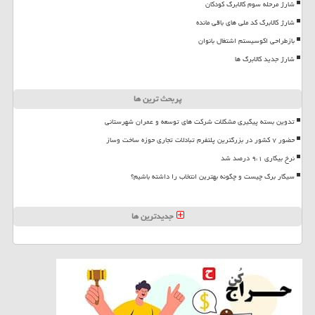
شارژ مرحله سوم کالابرگ کودکان
شارژ کالابرگ کد ملی های باقی مانده
بازطراحی اکوسیستم اشتغال بانوان
شارژ جدید کالابرگ ها
پربحث ترین ها
تدوین بسته پیگیری مشکلات شرکت های توسعه و عمران شهرستانی
حضور ۷ کشور در بزرگترین پلتفرم تبادلات تجاری حوزه ساخت وساز
نرخ بیکاری ۹،۱ درصد شد
سیگار برگ چیست و چگونه بهترین انتخاب را داشته باشیم؟
جدیدترین ها