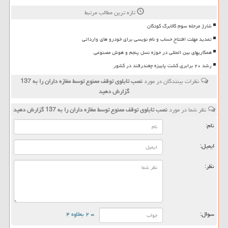
تازه ترین مطالب مرتبط
شارژ مرحله سوم کالابرگ کودکان
تمدید مهلت افتتاح حساب و نام نویسی برای خودرو های وارداتی
همکاریهای بین المللی در حوزه نسل پنجم و هوش مصنوعی
رشد ۲۰ برابری کشت پاییزه چغندرقند در کشور
نظرات بینندگان در مورد
نصب تابلوی توقف ممنوع توسط مغازه داران را به 137
گزارش دهید
نظر شما در مورد
نصب تابلوی توقف ممنوع توسط مغازه داران را به 137 گزارش دهید
نام:
ایمیل:
نظر:
سوال:
= ۲ بعلاوه ۴