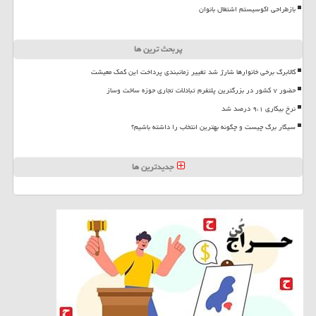
بازطراحی اکوسیستم اشتغال بانوان
پربحث ترین ها
کالابرگ برخی خانوارها شارژ شد تغییر زمانبندی پرداخت این کمک معیشت
حضور ۷ کشور در بزرگترین پلتفرم تبادلات تجاری حوزه ساخت وساز
نرخ بیکاری ۹،۱ درصد شد
سیگار برگ چیست و چگونه بهترین انتخاب را داشته باشیم؟
جدیدترین ها