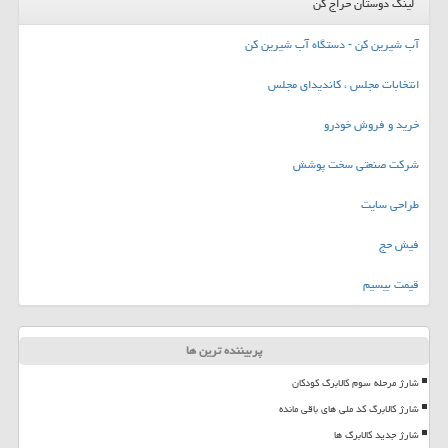
لینک دوستان حراج کن
آب شیرین کن - دستگاه آب شیرین کن
انتخابات مجلس ، کاندیدای مجلس
خرید و فروش خودرو
شرکت صنعتی سخت پوشش
طراحی سایت
فیش حج
قیمت بیسیم
پربیننده ترین ها
شارژ مرحله سوم کالابرگ کودکان
شارژ کالابرگ کد ملی های باقی مانده
شارژ جدید کالابرگ ها