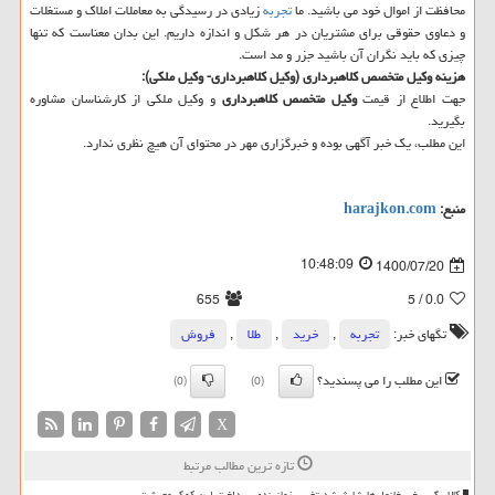
محافظت از اموال خود می باشید. ما
تجربه
زیادی در رسیدگی به معاملات املاک و مستغلات
و دعاوی حقوقی برای مشتریان در هر شکل و اندازه داریم. این بدان معناست که تنها
چیزی که باید نگران آن باشید جزر و مد است.
هزینه وکیل متخصص کلاهبرداری (وکیل کلاهبرداری- وکیل ملکی):
جهت اطلاع از قیمت
وکیل متخصص کلاهبرداری
و وکیل ملکی از کارشناسان مشاوره
بگیرید.
این مطلب، یک خبر آگهی بوده و خبرگزاری مهر در محتوای آن هیچ نظری ندارد.
منبع:
harajkon.com
10:48:09
1400/07/20
655
/ 5
0.0
تگهای خبر:
تجربه
,
خرید
,
طلا
,
فروش
این مطلب را می پسندید؟
(0)
(0)
X
تازه ترین مطالب مرتبط
کالابرگ برخی خانوارها شارژ شد تغییر زمانبندی پرداخت این کمک معیشت