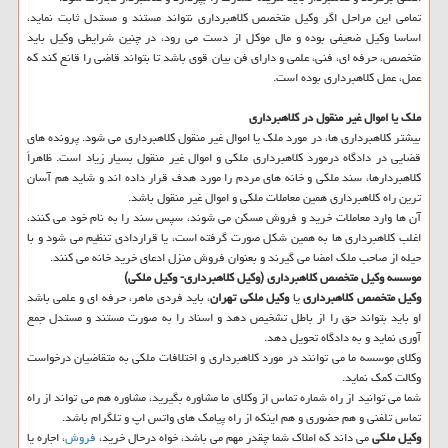
تمامی این مراحل اگر وکیل متخصص کلاهبرداری نتواند مستند و مستدل ثابت نماید،
اساسا وکیل ضعیفی بوده و مال موکل از دست می رود، در چنین شرایطی وکیل باید
متخصص، حرفه ای، فنی، علمی و دارای فن بیان قوی باشد تا بتواند قاضی را قانع کند که
عمل، عمل کلاهبرداری بوده است.
ملک یا اموال غیر منقول در کلاهبرداری
بیشتر کلاهبرداری ها، در مورد ملک یا اموال غیر منقول کلاهبرداری می شود. پرونده های
قضایی در دادگاه درمورد کلاهبرداری ملکی و اموال غیر منقول بسیار زیاد است. ظاهراً
کلاهبردارها، سند ملکی و خانه های مردم را مورد هدف قرار داده اند و شاید هم آسان
ترین راه کلاهبرداری همین معاملات ملکی و اموال غیر منقول باشد.
آن ها وارد معاملات خرید و فروش مسکن می شوند، سپس سند را به نام خود می کنند،
اغلب کلاهبرداری ها به همین شکل صورت گرفته است، یا قراردادی تنظیم می شود و با
حیله از صاحب ملک امضا می گیرند و بعنوان فروش منزل ادعای خرید خانه می کنند.
موسسه وکیل متخصص کلاهبرداری (وکیل کلاهبرداری- وکیل ملکی)
وکیل متخصص کلاهبرداری
یا
وکیل ملکی تهران
، باید فردی ماهر، حرفه ای و علمی باشد
او باید بتواند حق را از باطل تشخیص دهد و اسناد را به صورت مستند و مستدل جمع
آوری نماید و به دادگاه تحویل دهد.
وکلای موسسه ما می توانند در مورد کلاهبرداری و اختلافات ملکی به متقاضیان درخواست
وکالت کمک نماید.
شما می توانید از راه شماره تماس از وکلای ما مشاوره بگیرید، مشاوره هم می تواند از راه
تماس تلفنی و هم حضوری و هم اینکه از راه پیامک های واتس اپ و تلگرام باشد.
وکیل ملکی
می داند که املاک شما چقدر مهم می باشد، خواه درحال خرید،
فروش
، اجاره یا