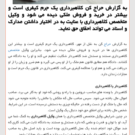
به گزارش حراج کن کلاهبرداری یک جرم کیفری است و
بیشتر در خرید و فروش ملکی دیده می شود و وکیل
متخصص کلاهبرداری با عنایت به در اختیار داشتن مدارک
و اسناد می تواند احقاق حق نماید.
به گزارش
حراج
کن به نقل از مهر، کلاهبرداری یک جرم کیفری است و بیشتر این
کلاهبرداری ها در خرید و فروش ملکی دیده می شود، بنابراین وکیل
متخصص
کلاهبرداری مستند و مستدل ضد کلاهبردار شکایت تنظیم می کند و او را به دادگاه می
کشاند، دادگاه هم مطابق قانون هم ملک را از او پس می گیرد و هم ضرر و زیان را از او
دریافت می کند و هم او را محاکمه کیفری می کند، کلاهبرداری در قانون یک جرم است و
مجازات زندان دارد.
کلاهبردار یا کلاهبرداری
کلاهبردار با وعده های مناسب دروغین و با راه و روشی که خود او به کار می برد، صاحب
اموال مال باخته می شود. سپس صاحب مال که ملکش یا مالش را باخته متوجه می شود
که، مال یا ملک او از دست رفته در حالیکه چیزی به دستش نرسیده است، در این شرایط،
شخص مال باخته برای احقاق حق خود دنبال یک وکیل است.
در چنین شرایطی وکیل متخصص کلاهبرداری یا همان
وکیل کلاهبرداری
به کمک شما می
آید، او با توان و قدرت و علمی که دارد مستدل و مستند به دادگاه ثابت می کند کاری که
ضد موکل خود انجام شده یک عمل کلاهبرداری بوده است و باید اصل مال به صاحب
اصلی برگردد و کلاهبردار باید هزینه خسارت را بپردازد و کلاهبردار مجازات شود.