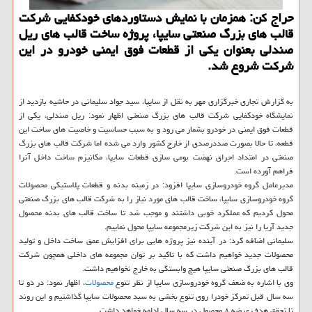
حراج کن: همزمان با نمایش دستاوردهای خودکفایی شرکت
قالب های بزرگ صنعتی سایپا، پروژه ساخت قالب های ریل
صندلی بعنوان یکی از قطعات فوق ایمنی خودرو در این
شرکت شروع شد.
به گزارش تجاری خبرگزاری مهر به نقل از سایپا، سید جواد سلیمانی در حاشیه بازدید از
نمایشگاه خودکفایی شرکت قالب های بزرگ صنعتی اظهار نمود: ریل صندلی، یکی از
قطعات فوق ایمنی در خودرو بشمار می رود و به سبب حساسیت و خاصیت های ساخت این
قطعه، تا حالا بصورت صددرصدی از خارج کشور وارد می شده اما شرکت قالب های بزرگ
صنعتی در امتداد اجرای نهضت بومی سازی قطعات سایپا، مکانیزم ساخت داخل آنرا
فراهم آورده است.
مدیرعامل گروه خودروسازی سایپا افزود: در زمینه بدنه و قطعات پلاستیکی محصولات
گروه خودروسازی سایپا، ساخت قالب های مورد نیاز را به شرکت قالب های بزرگ صنعتی
محول کردیم که عملکرد خوبی داشتند و موجب شد تا ساخت قالب های بدنه محصول
جدید آریا را نیز به این شرکت زیرمجموعه سایپا محول نماییم.
سلیمانی اضافه کرد: در آینده نیز پروژه هایی برای افزایش عمق ساخت داخل و تولید
محصولات جدید خواهیم داشت که با تاکید بر توان مجموعه های داخلی همچون شرکت
قالب های بزرگ صنعتی سایپا هیچ وابستگی به خارج نخواهیم داشت.
وی با اشاره به ضعف گروه خودروسازی سایپا از نظر تنوع
محصولات
، اظهار نمود: در دو تا
سه سال قبل تمرکز خودرا روی تنوع بخشی به سبد محصولات سایپا گذاشتیم و این روند
تا تحقق هدف عرضه ۸ محصول در سه سال ادامه خواهد داشت.