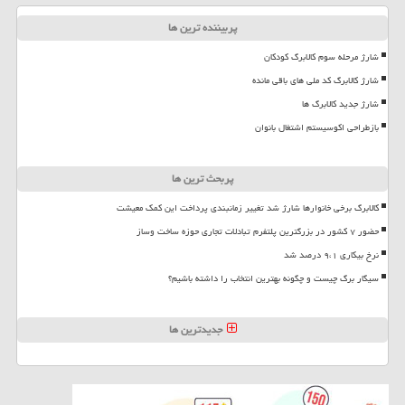
پربیننده ترین ها
شارژ مرحله سوم کالابرگ کودکان
شارژ کالابرگ کد ملی های باقی مانده
شارژ جدید کالابرگ ها
بازطراحی اکوسیستم اشتغال بانوان
پربحث ترین ها
کالابرگ برخی خانوارها شارژ شد تغییر زمانبندی پرداخت این کمک معیشت
حضور ۷ کشور در بزرگترین پلتفرم تبادلات تجاری حوزه ساخت وساز
نرخ بیکاری ۹،۱ درصد شد
سیگار برگ چیست و چگونه بهترین انتخاب را داشته باشیم؟
جدیدترین ها