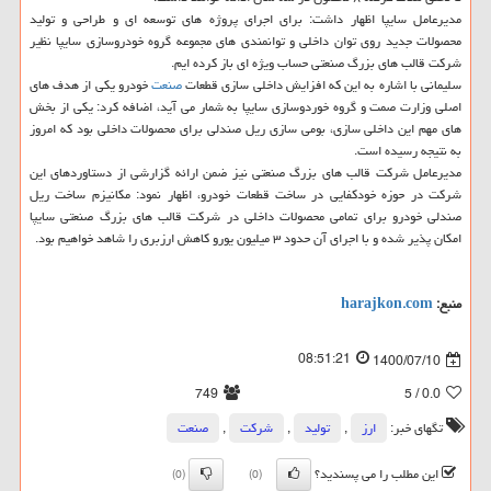
مدیرعامل سایپا اظهار داشت: برای اجرای پروژه های توسعه ای و طراحی و تولید
محصولات جدید روی توان داخلی و توانمندی های مجموعه گروه خودروسازی سایپا نظیر
شرکت قالب های بزرگ صنعتی حساب ویژه ای باز کرده ایم.
سلیمانی با اشاره به این که افزایش داخلی سازی قطعات
صنعت
خودرو یکی از هدف های
اصلی وزارت صمت و گروه خوردوسازی سایپا به شمار می آید، اضافه کرد: یکی از بخش
های مهم این داخلی سازی، بومی سازی ریل صندلی برای محصولات داخلی بود که امروز
به نتیجه رسیده است.
مدیرعامل شرکت قالب های بزرگ صنعتی نیز ضمن ارائه گزارشی از دستاوردهای این
شرکت در حوزه خودکفایی در ساخت قطعات خودرو، اظهار نمود: مکانیزم ساخت ریل
صندلی خودرو برای تمامی محصولات داخلی در شرکت قالب های بزرگ صنعتی سایپا
امکان پذیر شده و با اجرای آن حدود ۳ میلیون یورو کاهش ارزبری را شاهد خواهیم بود.
منبع:
harajkon.com
08:51:21
1400/07/10
749
/ 5
0.0
تگهای خبر:
ارز
,
تولید
,
شركت
,
صنعت
این مطلب را می پسندید؟
(0)
(0)