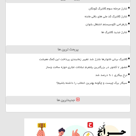
شارژ مرحله سوم کالابرگ کودکان
شارژ کالابرگ کد ملی های باقی مانده
بازطراحی اکوسیستم اشتغال بانوان
شارژ جدید کالابرگ ها
پربحث ترین ها
کالابرگ برخی خانوارها شارژ شد تغییر زمانبندی پرداخت این کمک معیشت
حضور ۷ کشور در بزرگترین پلتفرم تبادلات تجاری حوزه ساخت وساز
نرخ بیکاری ۹،۱ درصد شد
سیگار برگ چیست و چگونه بهترین انتخاب را داشته باشیم؟
جدیدترین ها