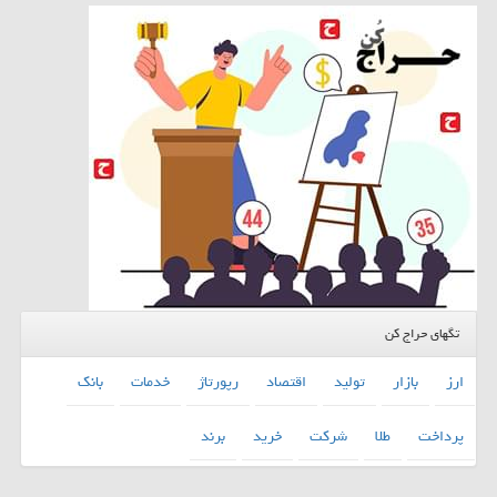
تگهای حراج کن
ارز
بازار
تولید
اقتصاد
رپورتاژ
خدمات
بانك
پرداخت
طلا
شركت
خرید
برند