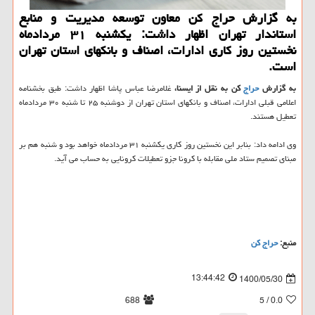
به گزارش حراج کن معاون توسعه مدیریت و منابع
استاندار تهران اظهار داشت: یکشنبه ۳۱ مردادماه
نخستین روز کاری ادارات، اصناف و بانکهای استان تهران
است.
به گزارش
حراج
کن به نقل از ایسنا،
غلامرضا عباس پاشا اظهار داشت: طبق بخشنامه
اعلامی قبلی ادارات، اصناف و بانکهای استان تهران از دوشنبه ۲۵ تا شنبه ۳۰ مردادماه
تعطیل هستند.
وی ادامه داد: بنابر این نخستین روز کاری یکشنبه ۳۱ مردادماه خواهد بود و شنبه هم بر
مبنای تصمیم ستاد ملی مقابله با کرونا جزو تعطیلات کرونایی به حساب می آید.
منبع:
حراج كن
13:44:42
1400/05/30
688
/ 5
0.0