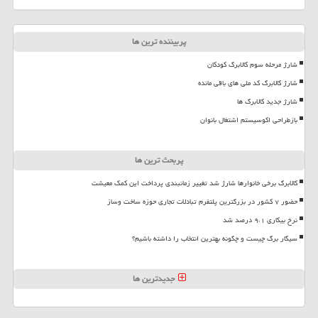
پربیننده ترین ها
شارژ مرحله سوم کالابرگ کودکان
شارژ کالابرگ کد ملی های باقی مانده
شارژ جدید کالابرگ ها
بازطراحی اکوسیستم اشتغال بانوان
پربحث ترین ها
کالابرگ برخی خانوارها شارژ شد تغییر زمانبندی پرداخت این کمک معیشت
حضور ۷ کشور در بزرگترین پلتفرم تبادلات تجاری حوزه ساخت وساز
نرخ بیکاری ۹،۱ درصد شد
سیگار برگ چیست و چگونه بهترین انتخاب را داشته باشیم؟
جدیدترین ها