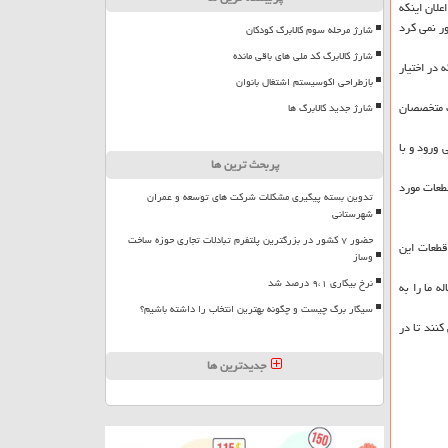
لان اینکه
ر نمی کرد
شارژ مرحله سوم کالابرگ کودکان
شارژ کالابرگ کد ملی های باقی مانده
در اختیار
بازطراحی اکوسیستم اشتغال بانوان
طی آن بیش از ۱۵۰ قطعه های تک که به دست متخصصان
شارژ جدید کالابرگ ها
 ورود و با
پربحث ترین ها
طعات مورد
تدوین بسته پیگیری مشکلات شرکت های توسعه و عمران
شهرستانی
حضور ۷ کشور در بزرگترین پلتفرم تبادلات تجاری حوزه ساخت
قطعات این
وساز
نرخ بیکاری ۹،۱ درصد شد
 ما را به
سیگار برگ چیست و چگونه بهترین انتخاب را داشته باشیم؟
نند تا در
جدیدترین ها