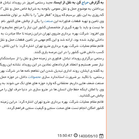
به گزارش
حراج
کن به نقل از ایسنا،
مجید رستمی امروز در رویداد تبادل فن
پرداختن به موضوع حمل و نقل عمومی باتوجه به شرایط خاص حمل و نقل "انبو
که روزی به این باور برسیم که پروژه "قطار ملی" را با تاکید بر توان متخصص
وی تامین و تهیه قطعات فناورانه این
صنعت
را یکی از چالش های کشور نام ب
ما نیست و باید با بهره گیری از متخصصان کشور این نیاز را مرتفع نماییم و
داخلی تولید شده بود، ارائه شد و این گام مهمی در تامین قطعات حمل و نقل
قائم مقام عملیات شرکت بهره برداری مترو تهران اشاره کرد: با این تلاش ها
کسب دانش فنی، کشور را در این عرصه یاری کنند.
رستمی برگزاری رویداد تبادل فناوری در زمینه حمل و نقل را از سیاستگذ
نیاز مصر هستیم و انعقاد قراردادهای نمادین در این رویداد نشانه این روی
به گفته ی ایشان، روند اداری تبدیل شدن این تفاهم نامه ها در شرکت بهر
رستمی، با تاکید بر ضرورت استاندارد سازی
محصولات
داخل در حوزه حمل و
صنعت ضعف هایی داریم. محققانی که وارد حوزه های های تک می شوند به پلت
وی با اعلان اینکه حفظ جان انسان ها در مترو سازی در دنیا حرف اول را م
چالش می کشانید.
قائم مقام عملیات شرکت بهره برداری مترو تهران اشاره کرد: دراین زمینه 
کشور امکان انجام تست های صحت سنجی و کیفیت سنجی فراهم گردد.
15:50:47
1400/05/10