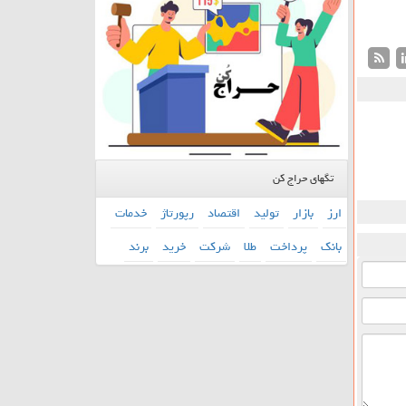
تگهای حراج کن
ارز
بازار
تولید
اقتصاد
رپورتاژ
خدمات
بانك
پرداخت
طلا
شركت
خرید
برند