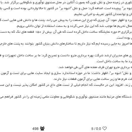
اوری در زمینه حمل و نقل نوین که بصورت آنلاین در محل صندوق نوآوری و شکوفایی برگزار شد، با اع
ه بر" پیچیده است، اضافه کرد: حمل و نقل "انبوه بر" در کشور تا حالا وارداتی بوده است و کسی باو
ان و توانمندان کشور تعریف و اجرائی نماییم.
رد و اظهار نمود: آن چیزی که چرخ این صنعت را به پیش می راند، پتنت ها و دانش فنی هایی است که 
 اعمال تحریم ها موجب شد که این نیاز حس گردد و به سمت استفاده از توان داخلی برویم.
وی افزود: شرکت بهره برداری متروی تهران دراین زمینه تا حالا مبادرت به برگزاری ۳ دوره نمایشگاه ساخت داخل کرده است که 
 بوده است.
 امروز به جایی رسیده ایم که نیاز داریم تا ساختارهای دانش بنیان کشور بتوانند به پتنت های خارجی
اری های مدیران ارشد شرکت بهره برداری مترو دانست و تصریح کرد: ما بر ساخت داخل تجهیزات و ق
کرد ما به ساخت داخل است.
ه برداری مترو تهران ظرف هفته های آتی طی خواهد شد.
 نقل" انبوه بر"، اظهار داشت: ما در حوزه استاندارد سازی و ایجاد سایت هایی برای تست و آزمون 
 فرم ها و زیر ساخت هایی برای آزمون قطعات نیاز دارند.
ی زند، افزود: این در حالیست که انجام خیلی از تست های داغ در کشور امکان پذیر نیست و این مساله
دستگاه های مرتبط مانند صندوق نوآوری و شکوفایی و معاونت علمی زمینه ای را در کشور فراهم می ک
498
/ 5
0.0