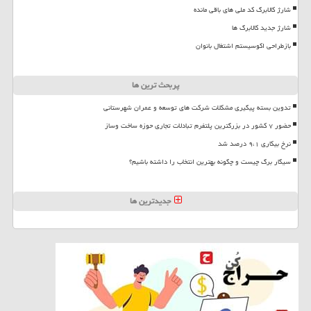
شارژ کالابرگ کد ملی های باقی مانده
شارژ جدید کالابرگ ها
بازطراحی اکوسیستم اشتغال بانوان
پربحث ترین ها
تدوین بسته پیگیری مشکلات شرکت های توسعه و عمران شهرستانی
حضور ۷ کشور در بزرگترین پلتفرم تبادلات تجاری حوزه ساخت وساز
نرخ بیکاری ۹،۱ درصد شد
سیگار برگ چیست و چگونه بهترین انتخاب را داشته باشیم؟
جدیدترین ها