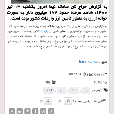
به گزارش حراج کن سامانه نیما امروز یکشنبه ۱۳ تیر
۱۴۰۰، شاهد عرضه حدود ۱۷۴ میلیون دلار به صورت
حواله ارزی به منظور تأمین ارز واردات کشور بوده است.
به گزارش
حراج
کن به نقل از بانک مرکزی، سامانه نیما امروز شاهد عرضه حدود ۱۷۴
میلیون
دلار
به صورت حواله ارزی به منظور تأمین
ارز
واردات
کشور بوده است. امروز مورخ
۱۳ تیر ماه ۱۴۰۰ از عرضه های مذکور حدود ۱۲۸ میلیون دلار معامله شده است. بر
مبنای معاملات انجام شده، میانگین موزون نرخ دلاری معاملات ۲۲۰، ۸۶۵ ریال بوده، این
امر حاکی از این است که نرخ ارز مؤثر در واردات کشور نرخ مذکور بوده است.
منبع:
harajkon.com
09:55:37
1400/04/14
582
/ 5
0.0
تگهای خبر:
ارز
,
بانك
,
دلار
,
كشور
این مطلب را می پسندید؟
(0)
(0)
X