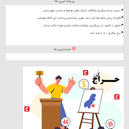
پربحث ترین ها
تدوین بسته پیگیری مشکلات شرکت های توسعه و عمران شهرستانی
کالابرگ برخی خانوارها شارژ شد تغییر زمانبندی پرداخت این کمک معیشت
حضور ۷ کشور در بزرگترین پلتفرم تبادلات تجاری حوزه ساخت وساز
نرخ بیکاری ۹،۱ درصد شد
جدیدترین ها