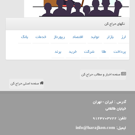
تگهای حراج کن
ارز
بازار
تولید
اقتصاد
رپورتاژ
خدمات
بانك
پرداخت
طلا
شركت
خرید
برند
صفحه اخبار و مطالب حراج کن
صفحه اصلی حراج کن
آدرس :
ایران - تهران
خیابان طالقانی
تلفن:
۹۱۲۴۷۰۳۷۲۲
ایمیل:
info@harajkon.com