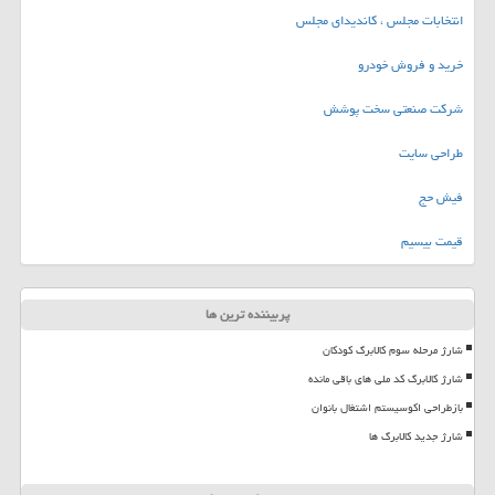
انتخابات مجلس ، کاندیدای مجلس
خرید و فروش خودرو
شرکت صنعتی سخت پوشش
طراحی سایت
فیش حج
قیمت بیسیم
پربیننده ترین ها
شارژ مرحله سوم کالابرگ کودکان
شارژ کالابرگ کد ملی های باقی مانده
بازطراحی اکوسیستم اشتغال بانوان
شارژ جدید کالابرگ ها