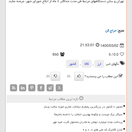
تهران و سایر دستگاههای مرتبط طی مدت حداکثر ۶ ماه از ابلاغ شورای شهر، عرضه نماید.
منبع:
حراج كن
21:53:07
1400/03/02
950
/ 5
0.0
تگهای خبر:
ارز
,
كالا
,
كشور
این مطلب را می پسندید؟
(0)
(0)
X
تازه ترین مطالب مرتبط
حضور ۷ کشور در بزرگترین پلتفرم تبادلات تجاری حوزه ساخت وساز
سیگار برگ چیست و چگونه بهترین انتخاب را داشته باشیم؟
پرداخت ۷۸۵ میلیارد تومان به مادران مشمول کارت امید مهر
شارژ کالابرگ کد ملی های ۷، ۸ و ۹