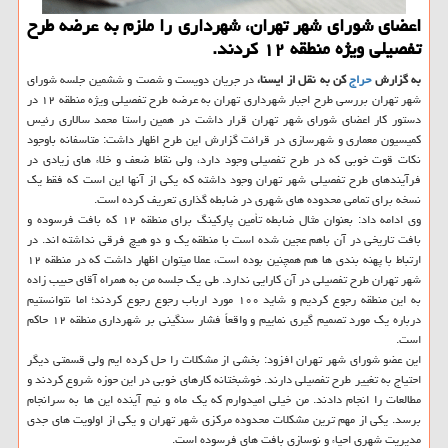
اعضای شورای شهر تهران، شهرداری را ملزم به عرضه طرح
تفصیلی ویژه منطقه ۱۲ کردند.
به گزارش
حراج
کن به نقل از ایسنا،
در جریان دویست و شصت و ششمین جلسه شورای
شهر تهران بررسی طرح اجبار شهرداری تهران به عرضه طرح تفصیلی ویژه منطقه ۱۲ در
دستور کار اعضای شورای شهر تهران قرار داشت در همین راستا محمد سالاری رئیس
کمیسیون معماری و شهرسازی در قرائت گزارش این طرح اظهار داشت: متاسفانه باوجود
نکات قوت خوبی که در طرح تفصیلی وجود دارد، ولی نقاط ضعف و خلاء های زیادی در
فرآیندهای طرح تفصیلی شهر تهران وجود داشته که یکی از آنها این است که فقط یک
نسخه برای تمامی محدوده های شهری در ضابطه گذاری تعریف کرده است.
وی ادامه داد: بعنوان مثال ضابطه تأمین پارکینگ برای منطقه ۱۲ که بافت فرسوده و
بافت تاریخی در آن باهم عجین شده است با منطقه یک و دو هیچ فرقی نداشته اند. در
ارتباط با پهنه بندی ها هم همچنین بوده است، عملا میتوان اظهار داشت که در منطقه ۱۲
شهر تهران طرح تفصیلی در آن کارایی ندارد. طی یک جلسه من به همراه آقای حبیب زاده
به این منطقه رجوع کردیم و شاید ۱۰۰ مورد ارباب رجوع رجوع کردند؛ اما نتوانستیم
درباره یک مورد تصمیم گیری نماییم و واقعاً فشار سنگینی بر شهرداری منطقه ۱۲ حاکم
است.
این عضو شورای شهر تهران افزود: بخشی از مشکلات را حل کرده ایم ولی قسمتی دیگر
احتیاج به تغییر طرح تفصیلی دارند. خوشبختانه کارهای خوبی در این حوزه شروع کردند و
مطالعات را انجام دادند. من خیلی امیدوارم که یک ماه و نیم آینده این ها به سرانجام
برسد. یکی از مهم ترین مشکلات محدوده مرکزی شهر تهران و یکی از اولویت های جدی
مدیریت شهری احیاء و نوسازی بافت های فرسوده است.