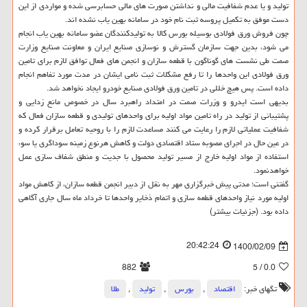
تولید و یا عدم شفافیت مالی و نداشتن صورت های مالی حسابرسی شده و مواردی از این
دست موفق به تکمیل پروسه ثبت نام خود در سامانه بهین یاب نشده اند.
چون فروش ورق فولادی بوسیله بورس کالا به تولیدکنندگان عضو سامانه بهین یاب انجام
می شود، بدین جهت سازمان گسترش و نوسازی صنایع ایران و معاونت صنایع وزارت
صمت طی نشست های گوناگون با قطعه سازان و انجمن های فعال توافق لازم برای تامین
ورق فولادی این واحدها را تا رفع مشکلات ثبت نامی ایشان در مدت مورد تفاهم انجام
داده است. پس هیچ خللی در تامین ورق فولادی صنایع خودرو ایجاد نخواهد شد.
بدیهی است ایدرو و وزرات صمت در امتداد راهبرد سال در خصوص مانع زدایی و
پشتیبانی از تولید در راه تامین مواد اولیه برای واحدهای تولیدی و قطعه سازان فعال که
شفافیت عملیاتی لازم را رعایت می کنند مساعدت لازم را با روحیه تعامل برقرار کرده و
در عین حال در اجرای مصوبه ستاد اقتصادی دولت و کاهش هرنوع زمینه سوداگری یا سوء
استفاده از مواد اولیه خارج از مسیر تولید محصول با جدیت و منطق شفاف سازی عمل
خواهدنمود.
گفتنی است؛ مدتی پیش خبرگزاری مهر به نقل از دبیر انجمن قطعه سازان، از کاهش مواد
اولیه مورد نیاز واحدهای قطعه سازی و اتمام ذخایر واحدها تا خرداد ماه سال جاری آگاهی
داده بود. (جزئیات بیشتر)
20:42:24
1400/02/09
882
/ 5
0.0
تگهای خبر:
اقتصاد
,
بورس
,
تولید
,
طلا