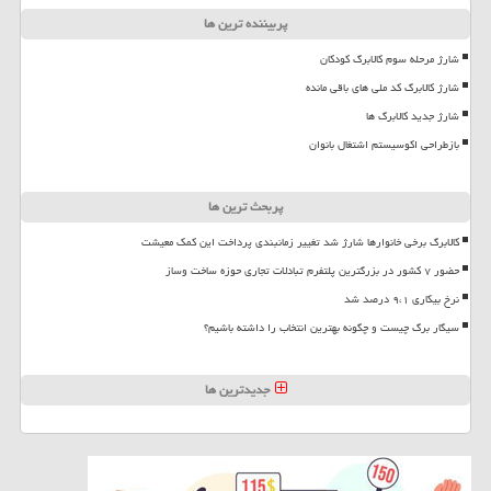
پربیننده ترین ها
شارژ مرحله سوم کالابرگ کودکان
شارژ کالابرگ کد ملی های باقی مانده
شارژ جدید کالابرگ ها
بازطراحی اکوسیستم اشتغال بانوان
پربحث ترین ها
کالابرگ برخی خانوارها شارژ شد تغییر زمانبندی پرداخت این کمک معیشت
حضور ۷ کشور در بزرگترین پلتفرم تبادلات تجاری حوزه ساخت وساز
نرخ بیکاری ۹،۱ درصد شد
سیگار برگ چیست و چگونه بهترین انتخاب را داشته باشیم؟
جدیدترین ها