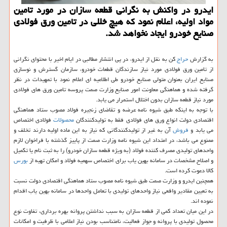
ایدرو در واکنش به نگرانی قطعه سازان در مورد تامین
مواد اولیه، اعلام نمود که هیچ خللی در تامین ورق فولادی
صنایع خودرو ایجاد نخواهد شد.
به گزارش
حراج
کن به نقل از ایدرو، در پی انتشار مطالبی در ایام اخیر با محتوای نگرانی
از تامین ورق فولادی مورد نیاز سازندگان قطعات خودرو، سازمان گسترش و نوسازی
صنایع ایران بعنوان متولی صنایع خودرو طی اطلاعیه ای اعلام نمود با تمهیدات در نظر
گرفته شده و هماهنگی معاونت امور صنایع وزارت صمت پروسه تامین ورق های فولادی
مورد نیاز قطعه سازان بدون اختلال استمرار می یابد.
با توجه به اینکه طبق شیوه نامه عرضه و تقاضای زنجیره فولاد مصوب ستاد هماهنگی
اقتصادی دولت انواع ورق های فولادی فقط به تولیدکنندگان
محصولات
فولادی اختصاص
می یابد و
فروش
آن به غیر از تولیدکنندگانی که نیاز به این ماده اولیه دارند تخلف و
ممنوع می باشد، در امتداد این شیوه نامه وزارت صمت از پاییز گذشته با فراخوان لازم
واحدهای تولیدی مصرف کننده فولاد (به ویژه قطعه سازان خودرو) را به ثبت نام یا تکمیل
و اصلاح مشخصات در سامانه بهین یاب برای اختصاص سهمیه فولاد و امکان تهیه از
بورس
کالا دعوت کرده است.
همچنین ایدرو و وزارت صمت طبق شیوه نامه مصوب ستاد هماهنگی اقتصادی دولت نسبت
به تعیین مقادیر واقعی نیاز واحدهای تولیدی با تعامل واحدها در سامانه بهین یاب اقدام
نموده اند.
در این میان تعداد کمی از قطعه سازان به سبب نداشتن پروانه بهره برداری، تفاوت نوع
محصول تولیدی با پروانه و جواز فعالیت، نامتناسب بودن نیاز اعلامی با ظرفیت و امکانات