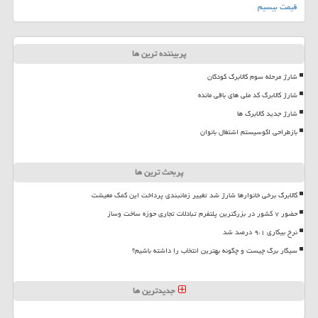
قیمت بیسیم
پربیننده ترین ها
شارژ مرحله سوم کالابرگ کودکان
شارژ کالابرگ کد ملی های باقی مانده
شارژ جدید کالابرگ ها
بازطراحی اکوسیستم اشتغال بانوان
پربحث ترین ها
کالابرگ برخی خانوارها شارژ شد تغییر زمانبندی پرداخت این کمک معیشت
حضور ۷ کشور در بزرگترین پلتفرم تبادلات تجاری حوزه ساخت وساز
نرخ بیکاری ۹،۱ درصد شد
سیگار برگ چیست و چگونه بهترین انتخاب را داشته باشیم؟
جدیدترین ها