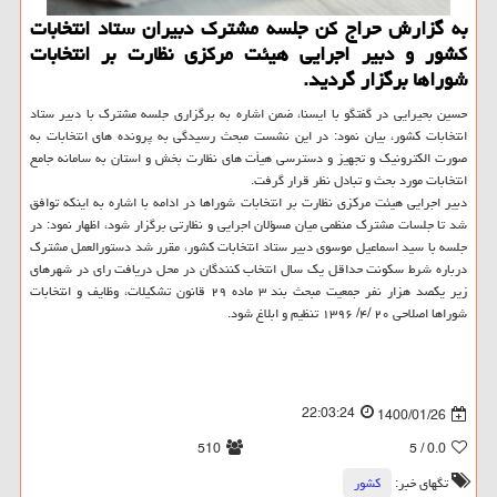
به گزارش حراج کن جلسه مشترک دبیران ستاد انتخابات
کشور و دبیر اجرایی هیئت مرکزی نظارت بر انتخابات
شوراها برگزار گردید.
حسین بحیرایی در گفتگو با ایسنا، ضمن اشاره به برگزاری جلسه مشترک با دبیر ستاد
انتخابات کشور، بیان نمود: در این نشست مبحث رسیدگی به پرونده های انتخابات به
صورت الکترونیک و تجهیز و دسترسی هیأت های نظارت بخش و استان به سامانه جامع
انتخابات مورد بحث و تبادل نظر قرار گرفت.
دبیر اجرایی هیئت مرکزی نظارت بر انتخابات شوراها در ادامه با اشاره به اینکه توافق
شد تا جلسات مشترک منظمی میان مسؤلان اجرایی و نظارتی برگزار شود، اظهار نمود: در
جلسه با سید اسماعیل موسوی دبیر ستاد انتخابات کشور، مقرر شد دستورالعمل مشترک
درباره شرط سکونت حداقل یک سال انتخاب کنندگان در محل دریافت رای در شهرهای
زیر یکصد هزار نفر جمعیت مبحث بند ۳ ماده ۲۹ قانون تشکیلات، وظایف و انتخابات
شوراها اصلاحی ۲۰ /۴/ ۱۳۹۶ تنظیم و ابلاغ شود.
22:03:24
1400/01/26
510
/ 5
0.0
تگهای خبر:
كشور