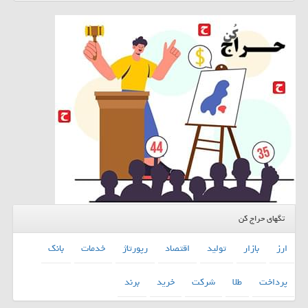
تگهای حراج کن
ارز
بازار
تولید
اقتصاد
رپورتاژ
خدمات
بانك
پرداخت
طلا
شركت
خرید
برند