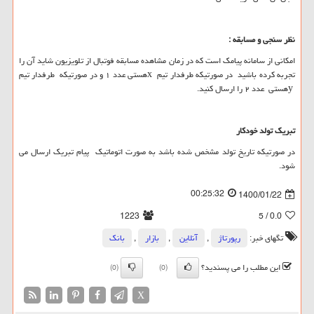
نظر سنجی و مسابقه
:
امکانی از سامانه پیامک است که در زمان مشاهده مسابقه فوتبال از تلویزیون شاید آن را
تجربه کرده باشید در صورتیکه طرفدار تیم
x
هستی عدد ۱ و در صورتیکه طرفدار تیم
y
هستی عدد ۲ را ارسال کنید.
تبریک تولد خودکار
در صورتیکه تاریخ تولد مشخص شده باشد به صورت اتوماتیک پیام تبریک ارسال می
شود.
00:25:32
1400/01/22
1223
/ 5
0.0
تگهای خبر:
رپورتاژ
,
آنلاین
,
بازار
,
بانك
این مطلب را می پسندید؟
(0)
(0)
X