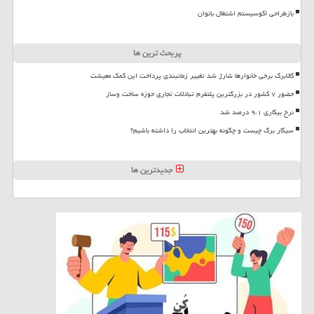
بازطراحی اکوسیستم اشتغال بانوان
پربحث ترین ها
کالابرگ برخی خانوارها شارژ شد تغییر زمانبندی پرداخت این کمک معیشت
حضور ۷ کشور در بزرگترین پلتفرم تبادلات تجاری حوزه ساخت وساز
نرخ بیکاری ۹،۱ درصد شد
سیگار برگ چیست و چگونه بهترین انتخاب را داشته باشیم؟
جدیدترین ها