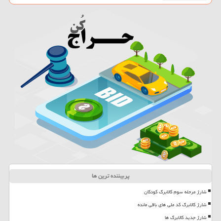
پربیننده ترین ها
شارژ مرحله سوم کالابرگ کودکان
شارژ کالابرگ کد ملی های باقی مانده
شارژ جدید کالابرگ ها