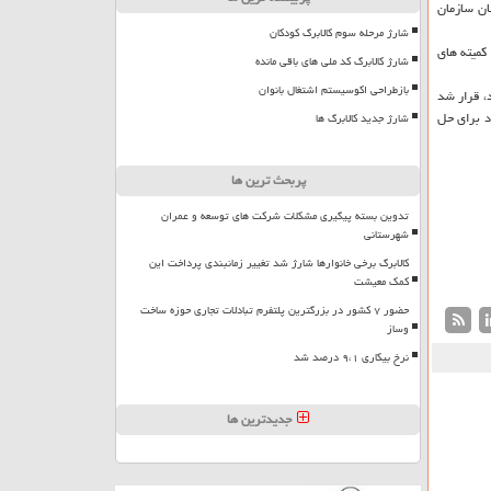
ن مسئولان سازمان
شارژ مرحله سوم کالابرگ کودکان
 کمیته های
شارژ کالابرگ کد ملی های باقی مانده
بازطراحی اکوسیستم اشتغال بانوان
، قرار شد
د برای حل
شارژ جدید کالابرگ ها
پربحث ترین ها
تدوین بسته پیگیری مشکلات شرکت های توسعه و عمران
شهرستانی
کالابرگ برخی خانوارها شارژ شد تغییر زمانبندی پرداخت این
کمک معیشت
حضور ۷ کشور در بزرگترین پلتفرم تبادلات تجاری حوزه ساخت
وساز
نرخ بیکاری ۹،۱ درصد شد
جدیدترین ها