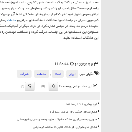
راهداری، جمعیت هلال احمر، اورژانس، ناجا و سازمان مدیریت بحران حضور یا
ایشان سپس اظهار نمود: هر کدام از بخش ها از مشکلاتی که با آن مواجهند ا
کمیسیون عمران در جلسات خود مشکلات دستگاه های اجرائی و
خدمات
رسان ر
نماینده مردم خدابنده در مجلس اشاره کرد: از طرف دیگر از آنجائیکه دس
مسئولان این دستگاهها در این جلسات شرکت کرده و مشکلات خودشان را مطر
این مشکلات استفاده نماید.
11:35:44
1400/01/19
تگهای خبر:
ابزار
,
اهدا
,
خدمات
,
شركت
این مطلب را می پسندید؟
(0)
(0)
نرخ بیکاری ۹،۱ درصد شد
منابع مشاغل خانگی ۱۴۰ درصد رشد کرد
تدوین بسته پیگیری مشکلات شرکت های توسعه و عمران شهرستانی
تشکل های کارگری، از شکاف قانون تا مداخله فرسایشی