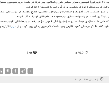
سید البرز حسینی در گفت و گو با ایسنا، ضمن تشریح جلسه امروز(سه شنبه، ۱۷ فروردین) کمیسیون عمران مجلس شورای اسلامی، بیان کرد: در جلسه امروز کمیسیو
فته، درباب عملکرد خود در تعطیلات نوروز گزارشی به کمیسیون ارائه کردند.
ز قبیل مشکلات مالی، کمبودها و خلاهای قانونی موجود، مطالبی را مطرح نمودند. در نهایت مقرر شد،
ا پیگیری کنند تا در راه توانمندسازی این مجموعه ها تمام تلاش خودرا به کار بگیریم.
تگاه هایی مانند سازمان هواشناسی و سازمان پزشکی قانونی نیز در رفع بحران ها نقش آفرین هستند
ح کنند. تا اگر در محلی کمبود قانونی وجود داشت، کمیسیون به آن ورود کرده و از
ابزار
تقنینی خو
870
/ 5
0.0
X
تازه ترین مطالب مرتبط