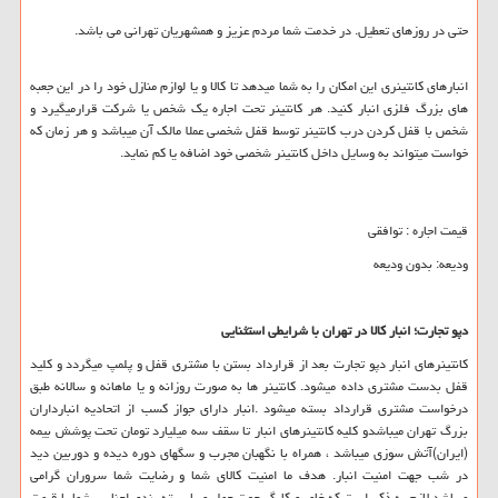
حتی در روزهای تعطیل. در خدمت شما مردم عزیز و همشهریان تهرانی می باشد.
انبارهای کانتینری این امکان را به شما میدهد تا کالا و یا لوازم منازل خود را در این جعبه
های بزرگ فلزی انبار کنید. هر کانتینر تحت اجاره یک شخص یا شرکت قرارمیگیرد و
شخص با قفل کردن درب کانتینر توسط قفل شخصی عملا مالک آن میباشد و هر زمان که
خواست میتواند به وسایل داخل کانتینر شخصی خود اضافه یا کم نماید.
قیمت اجاره : توافقی
ودیعه: بدون ودیعه
دپو تجارت؛ انبار کالا در تهران با شرایطی استثنایی
کانتینرهای انبار دپو تجارت بعد از قرارداد بستن با مشتری قفل و پلمپ میگردد و کلید
قفل بدست مشتری داده میشود. کانتینر ها به صورت روزانه و یا ماهانه و سالانه طبق
درخواست مشتری قرارداد بسته میشود .انبار دارای جواز کسب از اتحادیه انبارداران
بزرگ تهران میباشدو کلیه کانتینرهای انبار تا سقف سه میلیارد تومان تحت پوشش بیمه
(ایران)آتش سوزی میباشد ، همراه با نگهبان مجرب و سگهای دوره دیده و دوربین دید
در شب جهت امنیت انبار. هدف ما امنیت کالای شما و رضایت شما سروران گرامی
میباشد.لازم به ذکر است که خاور و کارگر جهت حمل و یا بسته بندی اجناس شما با قیمت