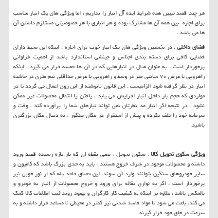
هر چند قصد تبیین همه شرایط ایده آل انبار را نداریم ، اما ویژگی های یک انبار مناسب
برای اجاره بین همه آن ها مشترک بوده و هر انباری با هر خصوصیتی مستلزم داشتن آن
ها می باشد .
فضای داخلی
: در نخستین ویژگی های یک انبار خوب برای اجاره ، اینکه این محیط دارای
فضایی کافی برای دسته بندی اجناس و چینشی استاندارد باشد از اهمیت فراوانی
برخوردار است . به عنوان مثال در انبارهایی که در آن ها قفسه قرار می گیرد ، اینکه
راهرویی با عرض ۷۰ سانتی متر در وسط و راهرویی با عرض حداقلی نیم متری در حاشیه
انبار در نظر گرفته شود الزامیست . این قانون نانوشته از این روی اعمال می گردد تا در
مواردی که حجم بار داخل انبار افرایش می یابد ، یافتن یا انتقال محصولات غیر ممکن
نشود . در نتیجه اگر انبار مد نظرتان نمی تواند نیازهای شما را برآورده کند ، وقت و
سرمایه خود را تلف نکرده و پیش از استقرار در مکان مذکور ، به دنبال مکان بزرگتری
باشید.
ویژگی سکوی تحویل کالا
: سکوی تحویل ، یعنی نقطه ای که بار تازه رسیده قصد ورود
داشته و محصولات موجود در شرف خروج هستند ، باید به حدی بزرگ باشد که کامیون و
سایر خودروهای سنگین بتوانند وارد آن شوند. این فضای فاقد پله که از نور خوبی نیز
برخوردار است ، اگر به نواری نقاله برای ورود و خروج محصولات از انبار به خودرو و
بالعکس باشد ، علاوه بر اینکه به کیفیت کار کارگران و بهبود روند ثبت اطلاعات کالا کمک
می کند، باعث می شود تا مواد فاسد شدنی نیز کمتر در محیطی نا مساعد قرار داشته و به
سرعت در جای خود قرار گیرند.