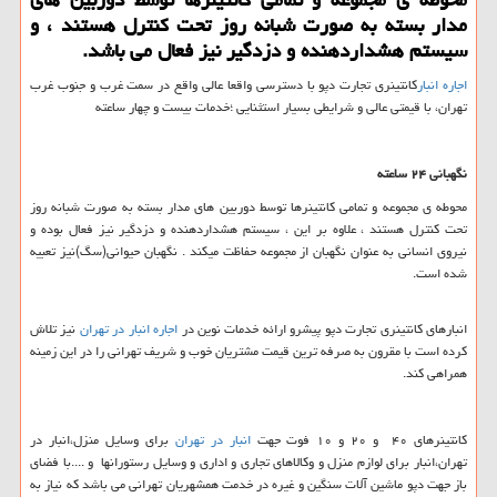
مدار بسته به صورت شبانه روز تحت كنترل هستند ، و
سیستم هشداردهنده و دزدگیر نیز فعال می باشد.
اجاره انبار
كانتینری تجارت دپو با دسترسی واقعا عالی واقع در سمت غرب و جنوب غرب
تهران، با قیمتی عالی و شرایطی بسیار استثنایی ؛خدمات بیست و چهار ساعته
نگهبانی ۲۴ ساعته
محوطه ی مجموعه و تمامی کانتینرها توسط دوربین های مدار بسته به صورت شبانه روز
تحت کنترل هستند ، علاوه بر این ، سیستم هشداردهنده و دزدگیر نیز فعال بوده و
نیروی انسانی به عنوان نگهبان از مجموعه حفاظت میکند . نگهبان حیوانی(سگ)نیز تعبیه
شده است.
انبارهای کانتینری تجارت دپو پیشرو ارائه خدمات نوین در
اجاره انبار در تهران
نیز تلاش
كرده است با مقرون به صرفه ترین قیمت مشتریان خوب و شریف تهرانی را در این زمینه
همراهی كند.
کانتینرهای ۴۰ و ۲۰ و ۱۰ فوت جهت
انبار در تهران
برای وسایل منزل،انبار در
تهران،انبار برای لوازم منزل و وکالاهای تجاری و اداری و وسایل رستورانها و ....با فضای
باز جهت دپو ماشین آلات سنگین و غیره در خدمت همشهریان تهرانی می باشد که نیاز به