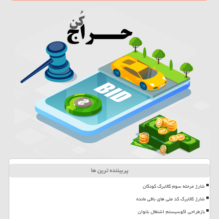
پربیننده ترین ها
شارژ مرحله سوم کالابرگ کودکان
شارژ کالابرگ کد ملی های باقی مانده
بازطراحی اکوسیستم اشتغال بانوان