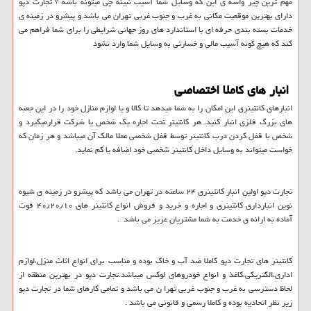
مهم ترین چیز واسه ی این که وسایل شما آسیب نبینه چی میتونه باشه ؟ تجارت دپو
دارای بهترین موقعیت مکانی به غرب و جنوب غربی تهران می باشد و پیشرو در زمینه ی
خدمات بسته بندی حرفه ای با استاندارد های روز جهانی شرایطی را برای شما فراهم می
کند که هیچ گونه آسیب مالی و خسارتی به وسایل شما وارد نشود
انبار های کاملا اختصاصی
انبارهای کانتینری این امکان را به شما میدهد تا کالا و یا لوازم منازل خود را در این جعبه
های بزرگ فلزی انبار کنید. هر کانتینر تحت اجاره یک شخص یا شرکت قرارمیگیرد و
شخص با قفل کردن درب کانتینر توسط قفل شخصی عملا مالک آن میباشد و هر زمان که
خواست میتواند به وسایل داخل کانتینر شخصی خود اضافه یا کم نماید.
تجارت دپو اولین انبار کانتینری ۲۴ ساعته در تهران می باشد که پیشرو در زمینه ی شیوه
نوین انبارداری کانتینری و اجاره و خرید و فروش انواع کانتینر های ۴۰٫۲۰٫۱۰ فوت
آماده به ارائه ی خدمت به شما مشتریان عزیز می باشد .
کانتینر های تجارت دپو کاملا ضد آب و خاک بوده و مناسب برای انواع اثاث منزل،لوازم
اداری،الکتریکی،کاغذ و انواع خودروهای لوکس میباشد.تجارت دپو در بهترین منطقه از
لحاظ دسترسی به غرب و جنوب غربی تهرا ن می باشد و تمامی کارهای شما در تجارت دپو
زیر نظر اتحادیه بوده و کاملا رسمی و قانونی می باشد .