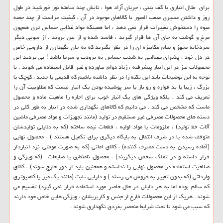
برای مثال انباری با کف بتنی ، جریان آزاد هوا ، تابش چند ساعته نور خورشید در طول
روز و داشتن مسیری صعب العبور با کالاهای موجود در آن ، کیفیت حراست از چند جعبه
میوه را دستخوش تغییرات قرار نمی دهد ، اما همینکه مواد غذایی حساس تری همچون
مرغ و گوشت به جای آن ها قرار گیرند ، فاسد شده و از بین بروند . از سویی دیگر
سردخانه مجهز و تمام مکانیزه ای را در نظر بگیرید که به جای نگهداری از دارویی خاص
در دل خود ، پذیرای مصالحی به شدت حساس به برودت و سرما باشد ! بی تردید این
محصولات نیز در این انبار پیشرفته ، زیاد دوام نیاورده و غیر قابل استفاده می شوند . با
توجه به این توضیحات باید این نکته را در نظر داشته باشیم که قدیمی یا جدید ، کوچک یا
بزرگ ، زیبا یا بد قواره و رو باز یا سر پوشیده بودن یک انبار نیست که مطلوبیت آن را
تعریف می کند ، بلکه ویژگی های یک انبار خوب برای اجاره را ماهیت ماده و محصول
ماست که مشخص می کند . می دانیم که کالاهای نگهداری شده در انبار به طور کلی در
دسته های محصولات مصرفی غیر مستقیم در تولید (مانند تجهیزات و مواد مصرفی ماشین
آلات خط تولید) ، ملزومات یا مواد اولیه ، قطعات نیمه ساخته (که به دلایلی تولیدشان
متوقف شده یا در شرف انتقال به پایگاه دیگری برای تکمیل هستند ) ، محصول نهایی
(آماده رسیدن به دست مصرف کننده) ، کالای امانی (که به صورت موقتی نزد انباردار
قرار داشته و در تملک شخص دیگریند) ، محصول نامنطبق یا ضایعات (که ویژگی و
صلاحیت استفاده در محصول نهایی را نداشته و همچنین باید از دور خارج شوند) ، کالای
وارداتی (که بدون تغییر به فروش می رسند ) و دارایی ثابت (مانند یک میز یا کامپیوتری
که سالم بوده اما به هر دلیلی در حال حاضر مورد استفاده قرار نمی گیرد) تقسیم می
شوند . هریک از این محصولات فارغ از جنس و کاربریشان ، ویژگی هایی خاص خود دارند
که سبب می شود تا تحت شرایط منحصر بفردی نگهداری شوند .