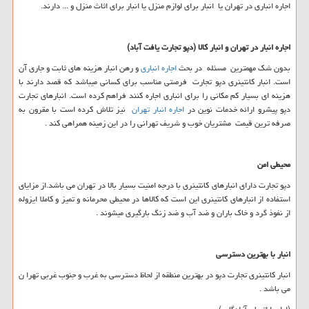
اجاره انباری در تهران یا انبار برای لوازم منزل یا انبار برای اثاث منزل و ... دارند.
اجاره انبار در تهران و انبار کالا (دپو تجارت یافت آباد)
بدون شک مهمترین مسئله در بحث
اجاره انباری
و رهن انبار هزینه های ثابت و جاری آن
است. انبار کانتینری دپو تجارت فرصتی مناسب برای کسانی میباشد که قصد دارند با
هزینه ای بسیار کم مکانی را برای انباری اجاره کنند فراهم کرده است. انبارهای تجارت
دپو پیشرو ارائه خدمات نوین در
اجاره انبار تهران
نیز تلاش کرده است با مقرون به
صرفه ترین قیمت مشتریان خوب و شریف تهرانی را در این زمینه همراهی کند .
محیطی امن
دپو تجارت دارای انبارهای کانتینری با درجه امنیت بسیار بالا در تهران می باشد.از مزایای
استفاده از انبارهای کانتینری این است که کالاها در محیطی محرمانه و تمیز و کاملا ایزوله
از نفوذ گرد و خاک باران و ضد آب و ضد زنگ بارگیری میشوند .
انبار با بهترین دسترسی
انبار کانتینری تجارت دپو در بهترین منطقه از لحاظ دسترسی به غرب و جنوب غربی تهرا ن
می باشد .