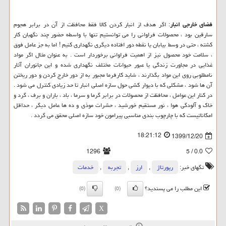
فضای خارجی انبار
: اگر هدف از انبار کردن کالا فقط محافظت از آن در برابر هجوم
سارقین بود ، محصولات فراوانی را می توانستیم تنها با واسطه حضور چند نگهبان کار
کشته ، حتی در وسط بیابان یا نقطه دور افتاده دیگری نگهداری کنیم ! اما به جز عامل فوق
، سلامت خود محصول نیز از اهمیت فراوانی برخوردار است . به عنوان مثال اگر مواد
غذایی در مجاورت زندگی یا عبور حیوانات مختلف نگهداری شده و این جانوران آثار
نامطلوبی روی این مواد بگذارند ، شاید کارفرما مجبور به از دور خارج کردن و دور ریختن
آن ها شود ، مشکلی که با دیوار کشی حول سازه اصلی انبار تا حد زیادی کنترل می شود .
در کنار این عوامل ، محافظت از محصولات در برابر گرما و سرما ، باد ، باران و برف ، گرد و
خاک و آلودگی هوا ، نور مستقیم خورشید ، حشرات موذی و ده ها عامل دیگر ، حداقل
امکاناتیست که با چارچوب بندی مناسبی پیرامون خود سازه اصلی محقق می گردد .
18:21:12
1399/12/20
1296
/ 5
0.0
تگهای خبر:
رپورتاژ
,
ارز
,
تجربه
,
خدمات
این مطلب را می پسندید؟
(0)
(0)
X