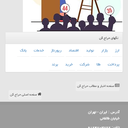
تگهای حراج کن
ارز
بازار
تولید
اقتصاد
رپورتاژ
خدمات
بانك
پرداخت
طلا
شركت
خرید
برند
صفحه اخبار و مطالب حراج کن
صفحه اصلی حراج کن
آدرس :
ایران - تهران
خیابان طالقانی
تلفن:
۹۱۲۴۷۰۳۷۲۲