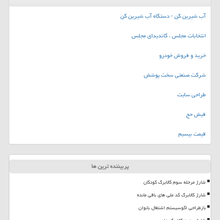
آب شیرین کن - دستگاه آب شیرین کن
انتخابات مجلس ، کاندیدای مجلس
خرید و فروش خودرو
شرکت صنعتی سخت پوشش
طراحی سایت
فیش حج
قیمت بیسیم
پربیننده ترین ها
شارژ مرحله سوم کالابرگ کودکان
شارژ کالابرگ کد ملی های باقی مانده
بازطراحی اکوسیستم اشتغال بانوان