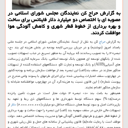
به گزارش حراج کن نمایندگان مجلس شورای اسلامی در
مصوبه ای با اختصاص دو میلیارد دلار فاینانس برای ساخت
و بهره برداری از خطوط قطار شهری و کاهش آلودگی هوا
موافقت کردند.
به گزارش
حراج
کن به نقل از ایسنا، نمایندگان مجلس شورای اسلامی در جلسه علنی
بامداد امروز (دوشنبه) و در جریان بررسی لایحه بودجه در بخش هزینه ای بند «ج»
تبصره ۳ را به تصویب رساندند که برپایه آن به منظور تسریع در جذب تسهیلات تصویب
شده از بانکهای توسعه ای همچون بانک توسعه اسلامی، بانک سرمایه گذاری زیرساخت
های آسیایی(AIIB) و بانک توسعه و تجارت اکو، دستگاههای استفاده کننده از تسهیلات
مذکور مجازند در سقف بند(الف) این تبصره بعد از موافقت سازمان برنامه و بودجه کشور
در چهارچوب سقف اعتبارات پیشبینی شده برای اجرای طرحهای با پسوند وامی مندرج در
پیوست شماره(۱) این قانون نسبت به هزینه کرد آن در چهارچوب موافقتنامه متبادله با
سازمان مذکور اقدام نمایند.
همینطور به باعث بند «د» تبصره ۳ دولت مجاز است: در صورت تأمین پانزده
درصد(۱۵%) سهم دستگاه توسط شهرداری ها و دستگاههای ذی ربط و تعهد به
بازپرداخت اصل و سود توسط همان دستگاه حداقل دو میلیارد(۲.۰۰۰.۰۰۰.۰۰۰)
دلار
از
تسهیلات مالی خارجی در سقف سهمیه بند (الف) این تبصره را جهت ساخت و بهره برداری
از خطوط قطار شهری و طرحهای کاهش آلودگی هوا و مدیریت پسماند اختصاص دهد. دولت
موظف است با رعایت ماده(۵) قانون پشتیبانی از سامانه های حمل و نقل ریلی شهری و
حومه مصوب ۲۲ /۵ /۱۳۸۵ نسبت به تضمین اصل و سود این تسهیلات اقدام نماید. به