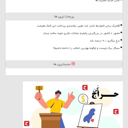
شارژ جدید کالابرگ ها
پربحث ترین ها
کالابرگ برخی خانوارها شارژ شد تغییر زمانبندی پرداخت این کمک معیشت
حضور ۷ کشور در بزرگترین پلتفرم تبادلات تجاری حوزه ساخت وساز
نرخ بیکاری ۹،۱ درصد شد
سیگار برگ چیست و چگونه بهترین انتخاب را داشته باشیم؟
جدیدترین ها