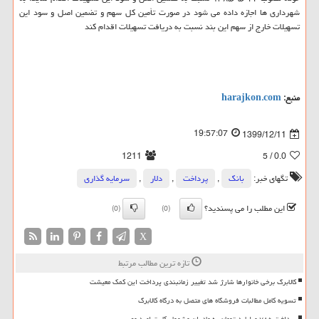
شهرداری ها اجازه داده می شود در صورت تأمین کل سهم و تضمین اصل و سود این
تسهیلات خارج از سهم این بند نسبت به دریافت تسهیلات اقدام کند
منبع:
harajkon.com
19:57:07
1399/12/11
1211
/ 5
0.0
تگهای خبر:
بانك
,
پرداخت
,
دلار
,
سرمایه گذاری
این مطلب را می پسندید؟
(0)
(0)
X
تازه ترین مطالب مرتبط
کالابرگ برخی خانوارها شارژ شد تغییر زمانبندی پرداخت این کمک معیشت
تسویه کامل مطالبات فروشگاه های متصل به درگاه کالابرگ
پرداخت ۷۸۵ میلیارد تومان به مادران مشمول کارت امید مهر