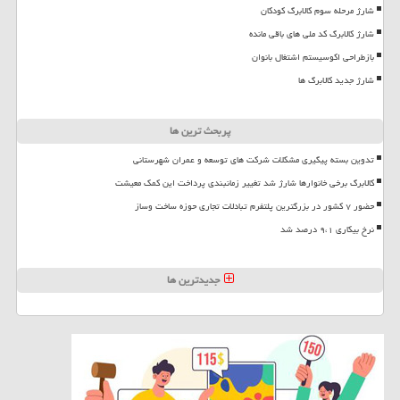
شارژ مرحله سوم کالابرگ کودکان
شارژ کالابرگ کد ملی های باقی مانده
بازطراحی اکوسیستم اشتغال بانوان
شارژ جدید کالابرگ ها
پربحث ترین ها
تدوین بسته پیگیری مشکلات شرکت های توسعه و عمران شهرستانی
کالابرگ برخی خانوارها شارژ شد تغییر زمانبندی پرداخت این کمک معیشت
حضور ۷ کشور در بزرگترین پلتفرم تبادلات تجاری حوزه ساخت وساز
نرخ بیکاری ۹،۱ درصد شد
جدیدترین ها