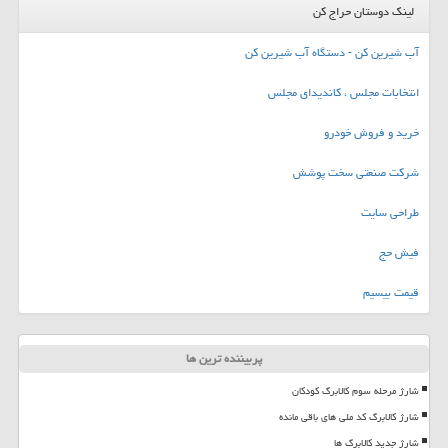
لینک دوستان حراج کن
آب شیرین کن - دستگاه آب شیرین کن
انتخابات مجلس ، کاندیدای مجلس
خرید و فروش خودرو
شرکت صنعتی سخت پوشش
طراحی سایت
فیش حج
قیمت بیسیم
پربیننده ترین ها
شارژ مرحله سوم کالابرگ کودکان
شارژ کالابرگ کد ملی های باقی مانده
شارژ جدید کالابرگ ها