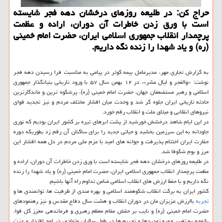
حراج کن: در طلیعه روزهای درخشان دهه فجر شایسته
است با ورق زدن خاطرات آن دوران، اراده و عظمت
پرچمدار انقلاب جمهوری اسلامی ایران، حضرت امام خمینی
(ره) و یاد شهدا را زنده نگه داریم.
به گزارش تجاری مهر، مدیرعامل بیمه کوثر در پیامی به مناسبت فرا رسیدن دهه فجر
نوشت: «والفجر و لیال عشر»، در ۱۲ بهمن سال ۵۷ با ورود تاریخی بنیانگذار جمهوری
اسلامی و رهبر مستضعفان جهان، حضرت امام خمینی (ره)، پرشکوه ترین و ماندگارترین
حادثه تاریخی ایران جلوه گر شد و وحدت میان اقشار مختلف مردم و نیز تجدید قوای
نیروهای انقلابی و میثاق ملت و انقلاب رقم خورد.
در این ایام شاهد درخشش خورشید از پشت ابرهای تیره بر کشور ایران بودیم که نوری
جاودانه به این سرزمین بخشید و حیاتی جدید را برای ساکنان آن رقم زد بطوریکه دوره
حقارت ایران اختتام پذیرفت و جوانه های امید با عزم ملی مردم در دل همه اقشار این
مرز و بوم شکوفا شد.
در طلیعه روزهای درخشان دهه فجر شایسته است با ورق زدن خاطرات آن دوران، اراده و
عظمت پرچمدار انقلاب جمهوری اسلامی ایران، حضرت امام خمینی (ره) و یاد شهدا را زنده
نگه داریم و با حفظ ارزش های انقلاب اسلامی ضامن تداوم راه آنها باشیم.
کشور ایران به برکت انقلاب شکوهمند اسلامی و بهره مندی از ظرفیت ها، توانمندی ها و
تجربه
باارزش عزیزان مان در دوران انقلاب و هشت سال دفاع مقدس و نیز رهنمودهای
حضرت امام خمینی (ره) و نایب بر حقش مقام معظم رهبری و فرماندهی معزز کل قوا،
باتوجه به تغییر چهره تهدیدها و تحریم ها در طول سالیان متمادی، در اوج اقتدار و عزت