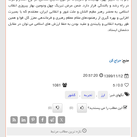
در راه رشد و بالندگی قرار دارد. ضمن عرض تبریک چهل ودومین بهار پیروزی انقلاب
اسلامی به محضر رهبر عظیم الشان و ملت غیور و انقلابی ایران، معتقدم که با بصیرت
افزایی و بهره گیری از رهنمودهای مقام معظم رهبری و فرماندهی معزز کل قوا و همین
طور روحیه انقلابی و پایبندی و مقید بودن به حفظ ارزش های اسلامی می توان در مقابل
دشمنان ایستاد.
منبع:
حراج كن
20:57:20
1399/11/12
1081
/ 5
0.0
تگهای خبر:
ارز
,
تجربه
,
كشور
این مطلب را می پسندید؟
(0)
(0)
X
تازه ترین مطالب مرتبط