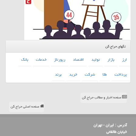
تگهای حراج کن
ارز
بازار
تولید
اقتصاد
رپورتاژ
خدمات
بانك
پرداخت
طلا
شركت
خرید
برند
صفحه اخبار و مطالب حراج کن
صفحه اصلی حراج کن
آدرس :
ایران - تهران
خیابان طالقانی