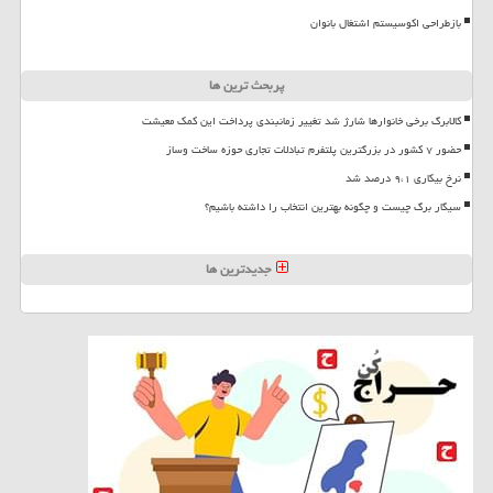
بازطراحی اکوسیستم اشتغال بانوان
پربحث ترین ها
کالابرگ برخی خانوارها شارژ شد تغییر زمانبندی پرداخت این کمک معیشت
حضور ۷ کشور در بزرگترین پلتفرم تبادلات تجاری حوزه ساخت وساز
نرخ بیکاری ۹،۱ درصد شد
سیگار برگ چیست و چگونه بهترین انتخاب را داشته باشیم؟
جدیدترین ها