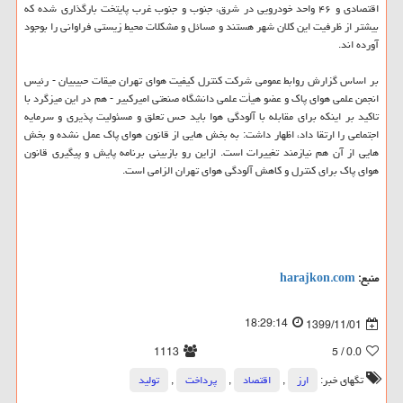
اقتصادی و ۴۶ واحد خودرویی در شرق، جنوب و جنوب غرب پایتخت بارگذاری شده که
بیشتر از ظرفیت این کلان شهر هستند و مسائل و مشکلات محیط زیستی فراوانی را بوجود
آورده اند.
بر اساس گزارش روابط عمومی شرکت کنترل کیفیت هوای تهران میقات حبیبیان - رئیس
انجمن علمی هوای پاک و عضو هیأت علمی دانشگاه صنعتی امیرکبیر - هم در این میزگرد با
تاکید بر اینکه برای مقابله با آلودگی هوا باید حس تعلق و مسئولیت پذیری و سرمایه
اجتماعی را ارتقا داد، اظهار داشت: به بخش هایی از قانون هوای پاک عمل نشده و بخش
هایی از آن هم نیازمند تغییرات است. ازاین رو بازبینی برنامه پایش و پیگیری قانون
هوای پاک برای کنترل و کاهش آلودگی هوای تهران الزامی است.
منبع:
harajkon.com
18:29:14
1399/11/01
1113
/ 5
0.0
تگهای خبر:
ارز
,
اقتصاد
,
پرداخت
,
تولید