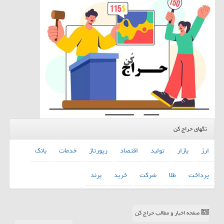
تگهای حراج کن
ارز
بازار
تولید
اقتصاد
رپورتاژ
خدمات
بانك
پرداخت
طلا
شركت
خرید
برند
صفحه اخبار و مطالب حراج کن