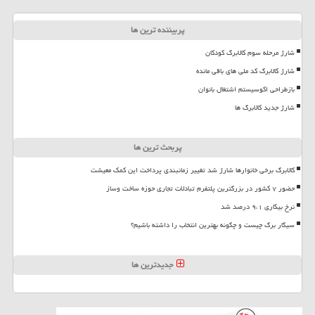
پربیننده ترین ها
شارژ مرحله سوم کالابرگ کودکان
شارژ کالابرگ کد ملی های باقی مانده
بازطراحی اکوسیستم اشتغال بانوان
شارژ جدید کالابرگ ها
پربحث ترین ها
کالابرگ برخی خانوارها شارژ شد تغییر زمانبندی پرداخت این کمک معیشت
حضور ۷ کشور در بزرگترین پلتفرم تبادلات تجاری حوزه ساخت وساز
نرخ بیکاری ۹،۱ درصد شد
سیگار برگ چیست و چگونه بهترین انتخاب را داشته باشیم؟
جدیدترین ها