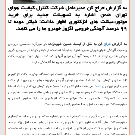
به گزارش حراج کن مدیرعامل شرکت کنترل کیفیت هوای
تهران ضمن اشاره به تسهیلات جدید برای خرید
موتورسیکلت های انژکتوری اظهار داشت: فیلتر دوده تا
۹۹ درصد آلودگی خروجی اگزوز خودرو ها را می کاهد.
به گزارش
حراج
کن به نقل از ایسنا، حسین شهیدزاده
در میزگرد تخصصی بررسی
وضعیت آلودگی هوای تهران ضمن اشاره به اینکه استفاده از فیلتر دوده در خروجی اگزوز
خودرو ها می تواند تا ۹۹ درصد آلودگی هوای آنها را کم کند، اظهار نمود: موتورسیکلت
های کاربراتوری اغلب فرسوده اند و چند برابر خودرو ها آلایندگی دارند.
وی با تکیه بر اینکه پیش از نوسانات اقتصادی، قیمت هر دستگاه موتورسیکلت انژکتوری
۱۲ میلیون تومان بود که ۸.۵ میلیون تومان آن در چارچوب وام بدون بهره از جانب
شهرداری تهران
پرداخت
می شد، خاطرنشان کرد: ۵۰۰ هزار تومان پرداختی بابت اسقاط
هر دستگاه موتورسیکلت فرسوده بود و ۳ میلیون تومان باقی مانده هم قسط بندی می
شد. با تغییرات اقتصادی، قیمت موتورسیکلت انژکتوری به ۲۸ میلیون تومان و
موتورسیکلت فرسوده حداقل به ۶ میلیون تومان رسیده است.
شهیدزاده در بخش دیگری از صحبت های خود ضمن اشاره به تغییر روش محاسبه نوسازی
موتورسیکلت های آلاینده اظهار نمود: با روش جدید میزان وام به حداقل ۷۵ درصد
قیمت روز موتورسیکلت های انژکتوری افزایش داده خواهد شد و در مرحله نخست،
موتورسیکلت هایی که وسیله امرار معاش مالکان آنها هستند، نوسازی می شوند.