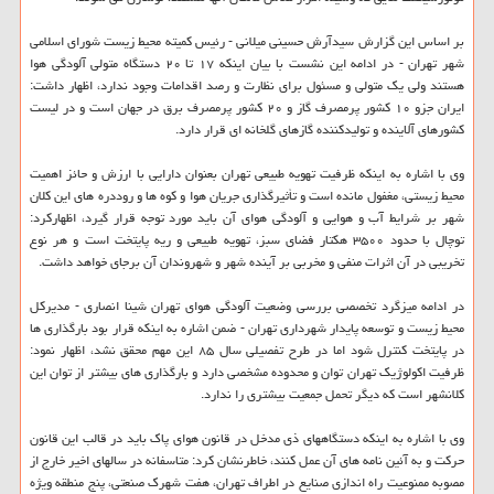
بر اساس این گزارش سیدآرش حسینی میلانی - رئیس کمیته محیط زیست شورای اسلامی
شهر تهران - در ادامه این نشست با بیان اینکه ۱۷ تا ۲۰ دستگاه متولی آلودگی هوا
هستند ولی یک متولی و مسئول برای نظارت و رصد اقدامات وجود ندارد، اظهار داشت:
ایران جزو ۱۰ کشور پرمصرف گاز و ۲۰ کشور پرمصرف برق در جهان است و در لیست
کشورهای آلاینده و تولیدکننده گازهای گلخانه ای قرار دارد.
وی با اشاره به اینکه ظرفیت تهویه طبیعی تهران بعنوان دارایی با ارزش و حائز اهمیت
محیط زیستی، مغفول مانده است و تأثیرگذاری جریان هوا و کوه ها و روددره های این کلان
شهر بر شرایط آب و هوایی و آلودگی هوای آن باید مورد توجه قرار گیرد، اظهارکرد:
توچال با حدود ۳۵۰۰ هکتار فضای سبز، تهویه طبیعی و ریه پایتخت است و هر نوع
تخریبی در آن اثرات منفی و مخربی بر آینده شهر و شهروندان آن برجای خواهد داشت.
در ادامه میزگرد تخصصی بررسی وضعیت آلودگی هوای تهران شینا انصاری - مدیرکل
محیط زیست و توسعه پایدار شهرداری تهران - ضمن اشاره به اینکه قرار بود بارگذاری ها
در پایتخت کنترل شود اما در طرح تفصیلی سال ۸۵ این مهم محقق نشد، اظهار نمود:
ظرفیت اکولوژیک تهران توان و محدوده مشخصی دارد و بارگذاری های بیشتر از توان این
کلانشهر است که دیگر تحمل جمعیت بیشتری را ندارد.
وی با اشاره به اینکه دستگاههای ذی مدخل در قانون هوای پاک باید در قالب این قانون
حرکت و به آئین نامه های آن عمل کنند، خاطرنشان کرد: متاسفانه در سالهای اخیر خارج از
مصوبه ممنوعیت راه اندازی صنایع در اطراف تهران، هفت شهرک صنعتی، پنج منطقه ویژه