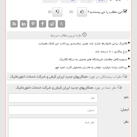
این مطلب را می پسندید؟
(0)
(0)
X
تازه ترین مطالب مرتبط
کالابرگ برخی خانوارها شارژ شد تغییر زمانبندی پرداخت این کمک معیشت
نرخ بیکاری ۹،۱ درصد شد
تسویه کامل مطالبات فروشگاه های متصل به درگاه کالابرگ
پرداخت ۷۸۵ میلیارد تومان به مادران مشمول کارت امید مهر
نظرات بینندگان در مورد
همكاریهای جدید ایران كیش و شركت خدمات انفورماتیك
نظر شما در مورد
همكاریهای جدید ایران كیش و شركت خدمات انفورماتیك
نام:
ایمیل:
نظر: