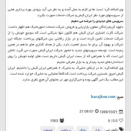
وی اضافه کرد: تست ها ی لازم به عمل آمده و به نظر می آید بزودی بهره برداری هایی
از سرویسهای مورد نظر ایران کیش و شرکت خدمات صورت بگیرد.
سرویس های جدیدی را عرضه می دهیم
داوود کریم زادگان معاون بازاریابی و فروش شرکت خدمات انفورماتیک هم اظهار داشت:
شرکت کارت اعتباری ایران کیش هم اکنون تنها شرکتی است که سوئیچ خویش را از
شرکت خدمات تأمین کرده است و در بازار رقابتی بین شرکتهای پرداخت، جایگاه این
شرکت و بهبود آن برای ما بسیار اهمیت دارد، یکی از هدف گذاری های ما هم در همین
زمینه است. توسعه سرویسهای جدید با حضور شرکت ایران کیش صورت می گیرد. تلاش
این است که با همراهی که از سمت ایران کیش داریم تست های اولیه خویش را روی
استانداردهای جدید پایدار و به بازار معرفی نماییم.
وی اضافه کرد: ما در ارتقای شاپرک به شاپرک ۲ همراهی ایران کیش را داشتیم. ایران
کیش امروز نخستین شرکت پرداخت است که کاملاً عملیاتی به شاپرک ۲و ارد شده است.
این مطلب، یک خبر آگهی بوده و خبرگزاری مهر در محتوای آن هیچ نظری ندارد.
منبع:
harajkon.com
21:08:07
1399/10/21
1063
/ 5
0.0
تگهای خبر:
بازار
,
بانك
,
پرداخت
,
خدمات