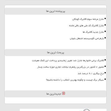
پربیننده ترین ها
شارژ مرحله سوم کالابرگ کودکان
شارژ کالابرگ کد ملی های باقی مانده
شارژ جدید کالابرگ ها
بازطراحی اکوسیستم اشتغال بانوان
پربحث ترین ها
کالابرگ برخی خانوارها شارژ شد تغییر زمانبندی پرداخت این کمک معیشت
حضور ۷ کشور در بزرگترین پلتفرم تبادلات تجاری حوزه ساخت وساز
نرخ بیکاری ۹،۱ درصد شد
سیگار برگ چیست و چگونه بهترین انتخاب را داشته باشیم؟
جدیدترین ها