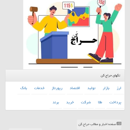
تگهای حراج کن
ارز
بازار
تولید
اقتصاد
رپورتاژ
خدمات
بانك
پرداخت
طلا
شركت
خرید
برند
صفحه اخبار و مطالب حراج کن