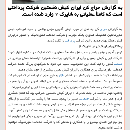
به گزارش حراج کن ایران کیش نخستین شرکت پرداختی
است که کاملاً عملیاتی به شاپرک ۲ وارد شده است.
به گزارش
حراج
کن به نقل از مهر، نوش آفرین مؤمن واقفی و سید ابوطالب نجفی
مدیرعاملین هلدینگ فناوری بانک تجارت و شرکت خدمات انفورماتیک با حضور درایران
کیش همکاریهای جدید با این شرکت
پرداخت
را کلید زدند.
پیشتازی ایران کیش در شاپرک ۲
نوش آفرین مؤمن واقفی مدیرعامل هلدینگ فناوری بانک تجارت در اینباره اظهار نمود:
شرکت ایران کیش بعنوان یکی از شرکتهای پرداخت همواره توانسته نقش پیشرو در
صنعت
کشور را ایفا کند. این خصوصیت سبب می شود تا شرکتهای بزرگ مانند شرکت
خدمات انفورماتیک برای همکاری با ایران کیش تمایل بیشتری از خود نشان دهند.
وی اضافه کرد: با نفوذ ایران کیش در فضای
بازار
و طرح های نو آورانه ای که این شرکت
خصوصاً در یک ساله اخیر داشته است، همکاری اخیر می تواند تحول بزرگی را هم در
صنعت پرداخت و هم بانک تجارت بعنوان یکی از سهامداران عمده ایران کیش رقم زند.
واقفی اظهار داشت: در بحث شاپرک ۲ ایران کیش نخستین شرکتی بود که اعلام همکاری
کرد و همراستا با شرکت
خدمات
، مسیر را پیمود تست ها را پشت سر گذاشت و ارتقای
سوئیچ شکل گرفت. در این حوزه هم افزایی بسیار خوبی وجود داشت، البته ورود نخستین
شرکت پرداخت در این حوزه هم بار مسائل فنی قابل توجهی به سمت ایران کیش آورد.
اما تیم این شرکت از عهده آن بار فنی به خوبی برآمد. از سویی دیگر امیدواریم که
بتوانیم این فضای پیشرو را با همکاری و تعاملی که با شرکت خدمات انفورماتیک خواهیم
داشت ادامه دهیم.