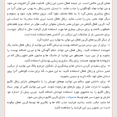
همان کربن خالص است. در نتیجه فعال شدن این زغال، قابلیت های آن افزوده می شود
و می تواند مواد گوناگونی را جذب نماید. با تبدیل شدن زغال به پودر، می توان آنرا در
سطح بیشتری پخش کرد تا به نقاط مختلف نفوذ کند، درون منافذ وارد شود و سموم و
دیگر مواد مضر بدن را جذب نماید. زغال فعال جدید ترین ماده سم زدا به حساب می
آید. کربن فعال گیاهی در دوران مصر باستان بعنوان ترکیب مؤثر در حذف بو و طعم های
نامطلوب کشف و برای درمان بیماری ها مورد استفاده قرار گرفت؛ حال با ابتکار بایودنت
برای نخستین بار از مشتقات این ترکیب در آدامس هم استفاده شده است.
از دیگر کاربردهای کربن فعال می توان به موارد زیر اشاره کرد:
۱- برای از بین بردن چربی اضافه پوست و درمان آکنه می توانید از زغال فعال مانند یک
شوینده استفاده کنید. زغال فعال می تواند تمام آلودگی ها و چربی اضافه پوست را
بشوید و از بین ببرد. همینطور می توانید از ماسک ها و صابون های حاوی زغال که در
داروخانه ها موجود هستند برای پاک سازی و زیبایی پوستتان استفاده کنید.
۲- برای سفیدتر کردن دندان ها و پیشگیری از تشکیل جِرم و پلاک می توانید از ترکیب
خمیر دندان و زغال فعال استفاده کنید؛ به این صورت که برای مدت کوتاهی آنرا روی
دندان های خود نگه دارید و سپس بشویید.
۳- برای داشتن موی سالم می توانید موهای خویش را با شامپوهای دارای زغال اکتیو
بشویید تا ذرات مضر از روی تارهای مو زدوده شوند. حتی می توانید کمی از پودر سیاه
زغال اکتیو را به شامپوی مورد استفاده خودتان اضافه کنید. چربی بیش از اندازه مو،
خارش و شوره سر هم توسط
محصولات
دارای کربن اکتیو درمان می شود.
اما شاید جالب باشد بدانید فرایند جذب لکه ها و باکتری ها توسط کربن فعال چگونه
است؛ در تصویر زیر این فرایند را مشاهده کنید.