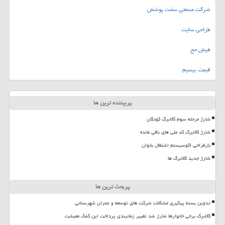
شرکت صنعتی سخت پوشش
طراحی سایت
فیش حج
قیمت بیسیم
پربیننده ترین ها
شارژ مرحله سوم کالابرگ کودکان
شارژ کالابرگ کد ملی های باقی مانده
بازطراحی اکوسیستم اشتغال بانوان
شارژ جدید کالابرگ ها
پربحث ترین ها
تدوین بسته پیگیری مشکلات شرکت های توسعه و عمران شهرستانی
کالابرگ برخی خانوارها شارژ شد تغییر زمانبندی پرداخت این کمک معیشت