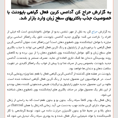
به گزارش حراج کن آدامس کربن فعال گیاهی بایودنت با
خصوصیت جذب باکتریهای سطح زبان وارد بازار شد.
به گزارش
حراج
کن به نقل از مهر، تنفس بدبو از عوامل ناخوشایندی است که خیلی از
افراد را ناراحت می کند؛ نوآوری جدید آدامس بایودنت، خلق یک راهکار اساسی برای
مبارزه با عوامل ایجادکننده بوی نامطبوع دهان است! این راهکار تحت عنوان آدامس کربن
فعال گیاهی با برخورداری از زایلیتول و رنگ کربن فعال گیاهی می تواند با جذب باکتری
های سطح زبان و گلو، عوامل ایجادکننده بوی نامطبوع دهان را از بین برده و به کاهش
روند پوسیدگی دندان ها کمک خارق العاده ای نماید. مصرف مستمر و بلندمدت آدامس
جدید بایودنت بخصوص پس از صرف غذا و یا پیش از خواب یک راهکار کلیدی در تقویت
سلامت دهان و دندان ها خواهد بود.
بایودنت در هفته های گذشته از آدامس کربن گیاهی فعال با طعم نعنا ویژه رونمایی کرده
است. در فرمولاسیون این محصول جدید از رنگ کربن فعال گیاهی استفاده شده است.
علاوه بر این، محصول جدید حاوی زایلیتول و ترکیبات طبیعی ضدعفونی کننده دهان بوده و
از این نظر یک محصول مؤثر در حذف باکتری های ایجادکننده بوی نامطبوع دهان شناخته
می شود.
زغال فعال یک پودر کاملاً سیاه رنگ، بدون بو و بدون طعم است که به راستی از زغال
یعنی مواد دارای کربن مانند چوب به دست می آید. زمانی که زغال یا همان charcoal در
دمای بالا و در محیط خلأ و بدون اکسیژن حرارت داده می شود، توسط گرمادهی با گاز
اکسیدکننده یا مواد شیمیایی دیگر فعال شده و به پودری سیاه رنگ تبدیل می شود که