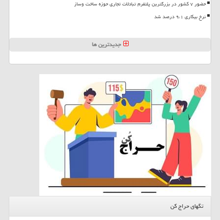
حضور ۷ کشور در بزرگترین پلتفرم تبادلات تجاری حوزه ساخت وساز
نرخ بیکاری ۹،۱ درصد شد
جدیدترین ها
تگهای حراج کن