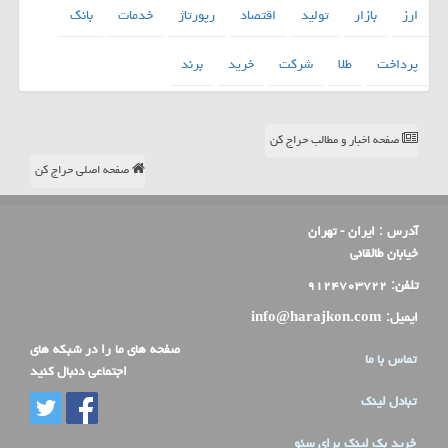
ارز
بازار
تولید
اقتصاد
رپورتاژ
خدمات
بانك
پرداخت
طلا
شركت
خرید
برند
صفحه اخبار و مطالب حراج کن
صفحه اصلی حراج کن
آدرس :
ایران - تهران
خیابان طالقانی
تلفن:
۹۱۲۴۷۰۳۷۲۲
ایمیل:
info@harajkon.com
صفحه های ما را در شبکه های
تماس با ما
اجتماعی دنبال کنید
تبادل لینک
خرید بک لینک برای سئو