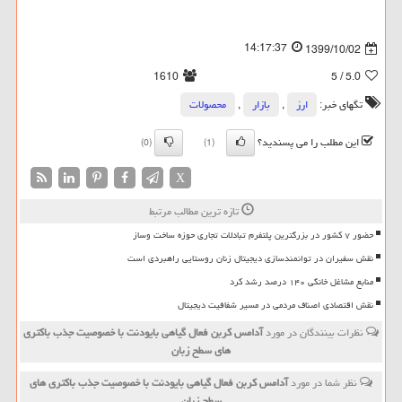
14:17:37
1399/10/02
1610
/ 5
5.0
تگهای خبر:
ارز
,
بازار
,
محصولات
این مطلب را می پسندید؟
(0)
(1)
X
تازه ترین مطالب مرتبط
حضور ۷ کشور در بزرگترین پلتفرم تبادلات تجاری حوزه ساخت وساز
نقش سفیران در توانمندسازی دیجیتال زنان روستایی راهبردی است
منابع مشاغل خانگی ۱۴۰ درصد رشد کرد
نقش اقتصادی اصناف مردمی در مسیر شفافیت دیجیتال
نظرات بینندگان در مورد
آدامس كربن فعال گیاهی بایودنت با خصوصیت جذب باكتری‏
های سطح زبان
نظر شما در مورد
آدامس كربن فعال گیاهی بایودنت با خصوصیت جذب باكتری‏ های
سطح زبان