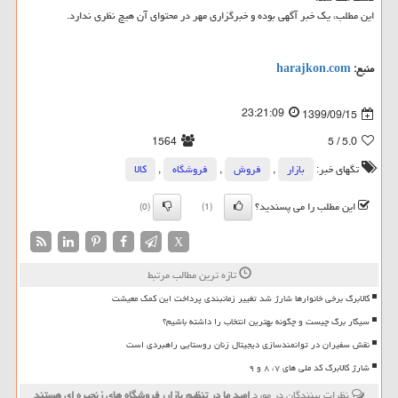
این مطلب، یک خبر آگهی بوده و خبرگزاری مهر در محتوای آن هیچ نظری ندارد.
منبع:
harajkon.com
23:21:09
1399/09/15
1564
/ 5
5.0
تگهای خبر:
بازار
,
فروش
,
فروشگاه
,
كالا
این مطلب را می پسندید؟
(0)
(1)
X
تازه ترین مطالب مرتبط
کالابرگ برخی خانوارها شارژ شد تغییر زمانبندی پرداخت این کمک معیشت
سیگار برگ چیست و چگونه بهترین انتخاب را داشته باشیم؟
نقش سفیران در توانمندسازی دیجیتال زنان روستایی راهبردی است
شارژ کالابرگ کد ملی های ۷، ۸ و ۹
نظرات بینندگان در مورد
امید ما در تنظیم بازار، فروشگاه های زنجیره ای هستند