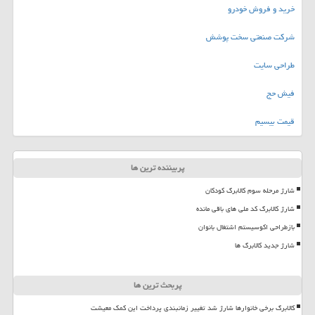
خرید و فروش خودرو
شرکت صنعتی سخت پوشش
طراحی سایت
فیش حج
قیمت بیسیم
پربیننده ترین ها
شارژ مرحله سوم کالابرگ کودکان
شارژ کالابرگ کد ملی های باقی مانده
بازطراحی اکوسیستم اشتغال بانوان
شارژ جدید کالابرگ ها
پربحث ترین ها
کالابرگ برخی خانوارها شارژ شد تغییر زمانبندی پرداخت این کمک معیشت