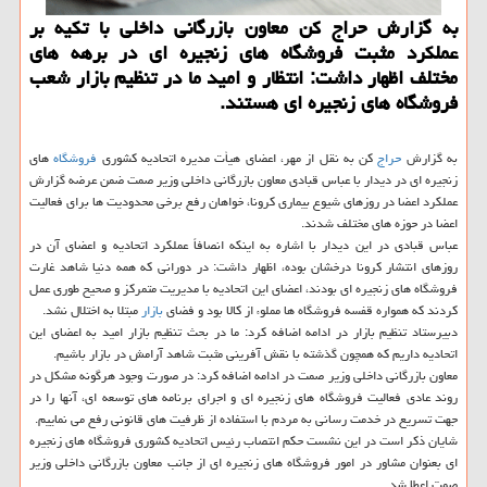
به گزارش حراج کن معاون بازرگانی داخلی با تکیه بر
عملکرد مثبت فروشگاه های زنجیره ای در برهه های
مختلف اظهار داشت: انتظار و امید ما در تنظیم بازار شعب
فروشگاه های زنجیره ای هستند.
به گزارش
حراج
کن به نقل از مهر، اعضای هیأت مدیره اتحادیه کشوری
فروشگاه
های
زنجیره ای در دیدار با عباس قبادی معاون بازرگانی داخلی وزیر صمت ضمن عرضه گزارش
عملکرد اعضا در روزهای شیوع بیماری کرونا، خواهان رفع برخی محدودیت ها برای فعالیت
اعضا در حوزه های مختلف شدند.
عباس قبادی در این دیدار با اشاره به اینکه انصافاً عملکرد اتحادیه و اعضای آن در
روزهای انتشار کرونا درخشان بوده، اظهار داشت: در دورانی که همه دنیا شاهد غارت
فروشگاه های زنجیره ای بودند، اعضای این اتحادیه با مدیریت متمرکز و صحیح طوری عمل
کردند که همواره قفسه فروشگاه ها مملوء از کالا بود و فضای
بازار
مبتلا به اختلال نشد.
دبیرستاد تنظیم بازار در ادامه اضافه کرد: ما در بحث تنظیم بازار امید به اعضای این
اتحادیه داریم که همچون گذشته با نقش آفرینی مثبت شاهد آرامش در بازار باشیم.
معاون بازرگانی داخلی وزیر صمت در ادامه اضافه کرد: در صورت وجود هرگونه مشکل در
روند عادی فعالیت فروشگاه های زنجیره ای و اجرای برنامه های توسعه ای، آنها را در
جهت تسریع در خدمت رسانی به مردم با استفاده از ظرفیت های قانونی رفع می نماییم.
شایان ذکر است در این نشست حکم انتصاب رئیس اتحادیه کشوری فروشگاه های زنجیره
ای بعنوان مشاور در امور فروشگاه های زنجیره ای از جانب معاون بازرگانی داخلی وزیر
صمت اعطا شد.