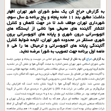
به گزارش حراج كن یك عضو شورای شهر تهران اظهار
داشت: مطابق بند ۱۱ ماده پنجاه و پنج برنامه ۵ سال سوم،
شهرداری تهران موظف شد تا در جهت كاهش و كنترل
انتشار آلاینده های محیطی هوا ناشی از ایستگاه های
اتوبوسرانی درون شهری و پایانه های اتوبوسرانی برون
شهری مستقر در محدوده شهر تهران، لایحه ضوابط كنترل
آلایندگی پایانه های اتوبوسرانی و ترمینال ها را طی ۶
ماهه اول برنامه جهت تصویب به شورا عرضه نماید.
به گزارش
حراج
کن به نقل از ایسنا،
شهربانو امانی در دویست و پنجاه و دومین جلسه
علنی شورای اسلامی شهر تهران ضمن اشاره به مبحث آلودگی هوا و نقش آن در تشدید
علایم کرونا ویروس اظهار داشت: بر مبنای مقالات علمی انتشار یافته، مواجهه طولانی مدت
با آلاینده های هوا در فضای باز سبب ایجاد التهاب مُزمِن ریه می شود که امکان دارد سبب
افزایش شدت علایم ناشی از مبتلا شدن به ویروس کرونا شود.
وی مدعی شد: نتایج ارتباط آلودگی هوا با کرونا نشان داده است که افزایش یک
میکروگرم بر متر مکعب در ذرات pm ۲.۵ با افزایش ۷ درصدی مرگ ناشی از کرونا
همراه خواهد بود. در مقالات مشابه، این مقدار، به ۸ و ۹ درصد افزوده شده است.
امانی همینطور افزود: مطالعه ای دیگر هم که به کمک دانشگاه علوم پزشکی تهران و
دانشگاه صنعتی شریف انجام شده است، نشان داده است در مناطقی که آلودگی از لحاظ
ذرات معلق بیشتر بوده است، تعداد مرگ و بستری ناشی از کووید ۱۹ هم بیشتر مشاهده