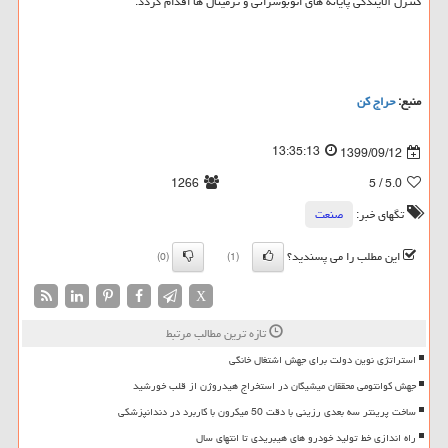
کنترل آلایندگی پایانه های اتوبوسرانی و ترمینال ها اقدام گردد.
منبع:
حراج كن
13:35:13
1399/09/12
1266
/ 5
5.0
تگهای خبر:
صنعت
این مطلب را می پسندید؟
(0)
(1)
X
تازه ترین مطالب مرتبط
استراتژی نوین دولت برای جهش اشتغال خانگی
جهش کوانتومی محققان میشیگان در استخراج هیدروژن از قلب خورشید
ساخت پرینتر سه بعدی رزینی با دقت 50 میکرون با کاربرد در دندانپزشکی
راه اندازی خط تولید خودرو های هیبریدی تا انتهای سال