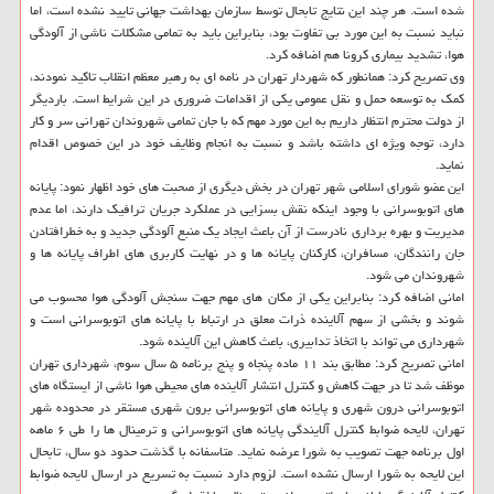
شده است. هر چند این نتایج تابحال توسط سازمان بهداشت جهانی تایید نشده است، اما
نباید نسبت به این مورد بی تفاوت بود، بنابراین باید به تمامی مشکلات ناشی از آلودگی
هوا، تشدید بیماری کرونا هم اضافه کرد.
وی تصریح کرد: همانطور که شهردار تهران در نامه ای به رهبر معظم انقلاب تاکید نمودند،
کمک به توسعه حمل و نقل عمومی یکی از اقدامات ضروری در این شرایط است. باردیگر
از دولت محترم انتظار داریم به این مورد مهم که با جان تمامی شهروندان تهرانی سر و کار
دارد، توجه ویژه ای داشته باشد و نسبت به انجام وظایف خود در این خصوص اقدام
نماید.
این عضو شورای اسلامی شهر تهران در بخش دیگری از صحبت های خود اظهار نمود: پایانه
های اتوبوسرانی با وجود اینکه نقش بسزایی در عملکرد جریان ترافیک دارند، اما عدم
مدیریت و بهره برداری نادرست از آن باعث ایجاد یک منبع آلودگی جدید و به خطرافتادن
جان رانندگان، مسافران، کارکنان پایانه ها و در نهایت کاربری های اطراف پایانه ها و
شهروندان می شود.
امانی اضافه کرد: بنابراین یکی از مکان های مهم جهت سنجش آلودگی هوا محسوب می
شوند و بخشی از سهم آلاینده ذرات معلق در ارتباط با پایانه های اتوبوسرانی است و
شهرداری می تواند با اتخاذ تدابیری، باعث کاهش این آلاینده شود.
امانی تصریح کرد: مطابق بند ۱۱ ماده پنجاه و پنج برنامه ۵ سال سوم، شهرداری تهران
موظف شد تا در جهت کاهش و کنترل انتشار آلاینده های محیطی هوا ناشی از ایستگاه های
اتوبوسرانی درون شهری و پایانه های اتوبوسرانی برون شهری مستقر در محدوده شهر
تهران، لایحه ضوابط کنترل آلایندگی پایانه های اتوبوسرانی و ترمینال ها را طی ۶ ماهه
اول برنامه جهت تصویب به شورا عرضه نماید. متاسفانه با گذشت حدود دو سال، تابحال
این لایحه به شورا ارسال نشده است. لزوم دارد نسبت به تسریع در ارسال لایحه ضوابط