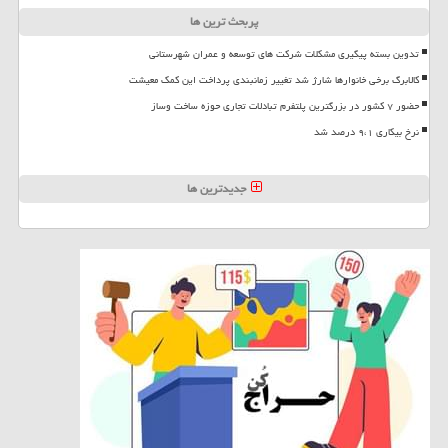
پربحث ترین ها
تدوین بسته پیگیری مشکلات شرکت های توسعه و عمران شهرستانی
کالابرگ برخی خانوارها شارژ شد تغییر زمانبندی پرداخت این کمک معیشت
حضور ۷ کشور در بزرگترین پلتفرم تبادلات تجاری حوزه ساخت وساز
نرخ بیکاری ۹،۱ درصد شد
جدیدترین ها