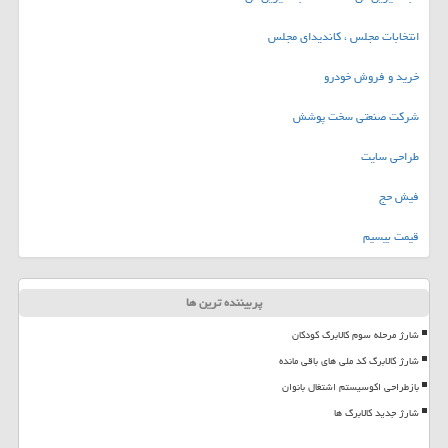
انتخابات مجلس ، کاندیدای مجلس
خرید و فروش خودرو
شرکت صنعتی سخت پوشش
طراحی سایت
فیش حج
قیمت بیسیم
پربیننده ترین ها
شارژ مرحله سوم کالابرگ کودکان
شارژ کالابرگ کد ملی های باقی مانده
بازطراحی اکوسیستم اشتغال بانوان
شارژ جدید کالابرگ ها