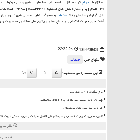
به گزارش
حراج
کن به نقل از ایسنا، این سازمان از شهروندان درخواست نم
۱۳۷ اعلام و یا با شماره تلفن های مستقیم ۵۵۵۲۲۳۲۲ و ۵۵۰۱۲۳۴۵ تماس گیرند.
طبق گزارش سازمان رفاه،
خدمات
گشت های فوریت اجتماعی در سطح معابر و پاتوق های معتادان به صورت ویژ
22:32:25
1399/09/09
تگهای خبر:
خدمات
این مطلب را می پسندید؟
(0)
(1)
نرخ بیکاری ۹،۱ درصد شد
بهترین روش دسترسی نما در پروژه های ساختمانی
شارژ مرحله سوم کالابرگ کودکان
تامین مخازن، تجهیزات فاضلاب و سیستم های انتقال سیالات با گروه صنعتی دپوت تان
نظرات بین
نظر ش