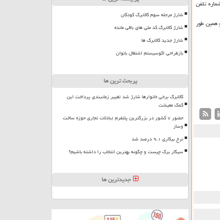
ماره تلفن
شارژ مرحله سوم کالابرگ کودکان
 بی خانمان هستند و همین طور
شارژ کالابرگ کد ملی های باقی مانده
شارژ جدید کالابرگ ها
بازطراحی اکوسیستم اشتغال بانوان
پربحث ترین ها
کالابرگ برخی خانوارها شارژ شد تغییر زمانبندی پرداخت این
کمک معیشت
حضور ۷ کشور در بزرگترین پلتفرم تبادلات تجاری حوزه ساخت
وساز
نرخ بیکاری ۹،۱ درصد شد
سیگار برگ چیست و چگونه بهترین انتخاب را داشته باشیم؟
جدیدترین ها