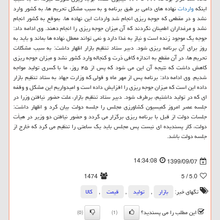
اینکه
واردات
نهاده های دامی بر طبق برنامه و به سبب مشکل تحریم ها، به کشور وارد
نشد و در مقطعی که جوجه ریزی انجام شد واردات این نهاده ها، بموقع به کشور انجام
نشد و مرغداران اطمینان نکردند که آن میزان جوجه ریزی را انجام دهند. وی ادامه داد:
جوجه یک موجود زنده است و نیاز به غذا دارد و نمی تواند معطل نهاده ها بماند و باید به
روز برای آن برنامه ریزی شود. دبیر ستاد تنظیم بازار اظهار داشت: به سبب مشکلات
تحریم ها، در آن مقطع به اندازه کافی ذرت و کنجاله وارد کشور نشد و میزان جوجه ریزی
کاهش داشت که نتیجه آن این می شود که پس از ۴۵ روز، ما با کسری تولید مواجه
شدیم. وی ادامه داد: برنامه پس از مهر ماه و قولی که وزارت جهاد به ستاد تنظیم بازار
داده این است که میزان جوجه ریزی را افزایش داده است و امیدواریم این مشکل و وقفه
ای که در تولید داشتیم، برطرف شود. دبیر ستاد تنظیم بازار، علت حضور نیافتن وزرا در
جلسه عصر امروز کمیسیون کشاورزی مجلس را جلسه دولت بیان کرد و اظهار داشت:
جلسات دولت از قبل با برنامه ریزی برگزار می گردد و حضور نیافتن دو وزیر در هیأت
دولت، کار پسندیده ای نیست پس مجلس باید یک ساعتی را تنظیم می کرد که خارج از
جلسه دولت باشد.
14:34:08
1399/09/07
1474
/ 5
5.0
تگهای خبر:
بازار
,
تولید
,
قیمت
,
كالا
این مطلب را می پسندید؟
(0)
(1)