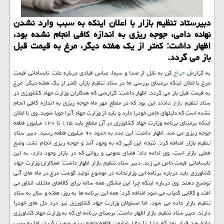
دبیرستاد تنظیم بازار با اعلان اینكه به سبب وارد نشدن
نهاده دامی، جوجه ریزی به اندازه كافی انجام نشده بود،
اظهار داشت: كمتر از یك هفته دیگر، مرغ به قیمت قبل
باز می گردد.
به گزارش
حراج
کن به نقل از صدا و سیما، عباس قبادی درباره علت نابسامانی قیمت
مرغ با اعلان اینکه برمبنای بررسی ها در ستاد تنظیم بازار، کمتر از یک هفته دیگر، مرغ
به قیمت قبل باز می گردد، اظهار داشت: گزارشی که همکاران وزارت جهاد کشاورزی در
ستاد تنظیم
بازار
دادند این بود که در مقطع مهر ماه جوجه ریزی به اندازه کافی انجام
نشده است که دلیلهای خاص خودرا دارد و باید از وزارت جهاد آنرا جویا شوید. وی با اعلان
اینکه برمبنای برنامه وزارت جهاد کشاورزی در آن مقطع باید ۱۱۵ تا ۱۲۰ میلیون قطعه
جوجه ریزی می شد، اظهار داشت: این عدد به حدود ۹۰ میلیون قطعه رسید. دبیر ستاد
تنظیم بازار اضافه کرد: نتیجه این گپی که به وجود آمد و جوجه ریزی انجام نشد، وضع
فعلی بازار است. وی ادامه داد: فضای عمومی و روانی که در بازار وجود دارد، به این
نابسامانی قیمت دامن می زند. دبیر ستاد تنظیم بازار اظهار داشت: همکاران وزارت جهاد
کشاورزی باید درباره برنامه این وزارتخانه در موضوع تولید گوشت مرغ در ماه های آتی
توضیح دهند. وی درباره اینکه چرا این مشکل همه ساله برای کالاهای مختلف اتفاق می
افتد و کالایی کمیاب می شود اضافه کرد: همه این برنامه ها به روز، هفته و سال به ستاد
تنظیم بازار داده می شود، اما مسئولان وزارت جهاد کشاورزی نیز درد دل های خودرا
دارند. دبیر ستاد تنظیم بازار اظهار داشت: برمبنای برنامه ای که به وزارت جهاد کشاورزی
داده شد قرار بود که ۱۱۰ تا ۱۲۰ میلیون قطعه جوجه ریزی صورت گیرد، اما به سبب