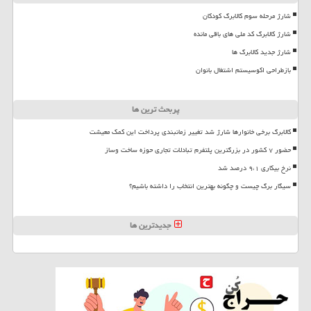
شارژ مرحله سوم کالابرگ کودکان
شارژ کالابرگ کد ملی های باقی مانده
شارژ جدید کالابرگ ها
بازطراحی اکوسیستم اشتغال بانوان
پربحث ترین ها
کالابرگ برخی خانوارها شارژ شد تغییر زمانبندی پرداخت این کمک معیشت
حضور ۷ کشور در بزرگترین پلتفرم تبادلات تجاری حوزه ساخت وساز
نرخ بیکاری ۹،۱ درصد شد
سیگار برگ چیست و چگونه بهترین انتخاب را داشته باشیم؟
جدیدترین ها