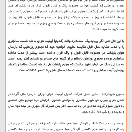
تعداد روزهایی که کیفیت هوا در محدوده پاک و قابل قبول قرار دارد، باشد اما طبق
اطلاعات شرکت کنترل کیفیت هوای تهران، طبق استاندارد قدیم کیفیت هوای پایتخت طی
۸ ماه گذشته ۲۶ روز در محدوده پاک، ۱۶۷ روز در محدوده قابل قبول، ۳۶ روز در
محدوده ناسالم برای گروه های حساس قرار داشت و هیچ روزی در محدوده ناسالم برای
همه گروه ها نبوده است.
با این حال حتی اگر برپایه یک استاندارد واحد (قدیم) کیفیت هوای ۸ ماه نخست سالجاری
را با مدت مشابه سال قبل مقایسه نماییم، خواهیم دید که مجموع روزهایی که پارسال
هوای پایتخت در محدوده قابل قبول و پاک قرار داشته است بیشتر از مدت مشابه
سالجاری بوده و مجموع روزهای ناسالم برای گروه های حساس و ناسالم کمتر بوده است.
به عبارتی دیگر می توان اظهار داشت که هوای پایتخت طی ۸ ماه نخست سالجاری تعداد
روزهای آلوده بیشتری را نسبت به مدت مشابه سال قبل پشت سر گذاشته است.
حسین شهیدزاده - مدیر عامل شرکت کنترل کیفیت هوای تهران- درباره علل آلوده تر
شدن هوای تهران طی پاییز سالجاری به عواملی همچون افزایش ترد خودرو های شخصی
به دلیل شیوع کرونا، عدم وزش باد مناسب، افزایش مصرف گار شهری در نیمه دوم سال
و پدیده وارونگی دما اشاره نمود.
یوسف رشیدی –کارشناس آلودگی هوا هم اعتقاد دارد که توقف و اجرایی نشدن برخی
راهکارها و برنامه های کاهش آلودگی هوا همچون مدیریت تردد خودرو ها، کاهش