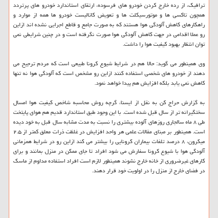
ترافیک، از رده خارج کردن خودرو های فرسوده، ارتقای استاندارد خودرو های پرتردد
همچون تاکسی ها و موتورسیکلت ها و تعویض کاتالیست خودرو ها همه از موارد و
راهکارهای کاهش آلودگی هوا هستند که به صورت جامع و قاطع اجرایی نشده اند ازاین
رو عملا اقدامی در جهت کاهش آلودگی هوا صورت نگرفته است و در چنین شرایطی نمی
توان انتظار بهبود کیفیت هوا را داشت.
وی همینطور می گوید: حالا هم در شرایط شیوع کرونا طبیعی است که مردم ترجیح می
دهند از خودرو های شخصی استفاده کنند ازاین رو مشخص است که آلودگی هوا نه تنها
کاهش نمی یابد بلکه افزایش هم پیدا خواهد نمود.
به گزارش حراج کن به نقل از ایسنا، گرچه روش محاسبه شاخص کیفیت هوا امسال
سختگیرانه تر از سال قبل شده است. با این وجود طبق استاندارد قدیم هم هوای پایتخت
طی ۸ ماه سالجاری روزهای آلوده بیشتری را نسبت به مدت مشابه سال قبل به خود دیده
است. همینطور بر مبنای مقالات علمی هر واحد افزایش در غلظت ذرات معلق کمتر از ۲.۵
میکرون، ۸ درصد تلفات بیماران کرونایی را بیشتر می کند ازاین رو در شرایط همزمانی
آلودگی هوا با شیوع کرونا سفارش می شود افراد تا جای ممکن در منزل بمانند و برای
کارهای غیرضروری از خانه خارج نشوند همینطور لازم است افراد استفاده مداوم از ماسک
در فضای خارج از منزل را در اولویت خود قرار دهند.