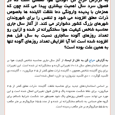
فصول سرد سال اهمیت بیشتری پیدا می كند چون كه
همزمان با پدیده وارونگی دما غلظت الاینده ها بخصوص
ذرات معلق افزوده می شود و تنفس را برای شهروندان
شهرهای بزرگ كشور دشوارتر می كند. از آغاز سال جاری
محاسبه شاخص كیفیت هوا سختگیرانه تر شده و ازاین رو
تعداد روزهای آلوده سالجاری نسبت به سال قبل هم
افزوده شده است اما آیا افزایش تعداد روزهای آلوده تنها
به همین علت بوده است؟
به گزارش
حراج
کن به نقل از ایسنا،
از آغاز سال جاری محاسبه شاخص کیفیت هوا بر
مبنای استانداردهای سال ۲۰۱۸ تغییراتی کرده و سختگیرانه تر شده است. این تغییرات
برای پنج آلاینده شاخص همچون « آلاینده ذرات معلق کمتر از ۲.۵ میکرون»، « آلاینده دی
اکسید گوگرد»، « دی اکسید نیتروژن» و «ازن» اعمال شده است.
بر اساس استانداردهای جدید برای محاسبه غلظت آلاینده «ذرات معلق کمتر از ۲.۵
میکرون» برای نقاط شکست محدوده پاک و قابل قبول تغییراتی اعمال شده است و این
مورد می تواند سبب کاهش روزهای پاک شود همینطور حد شکست شرایط ناسالم برای
گروه های حساس به ناسالم سختگیرانه تر شده و از عدد ۶۵.۵ میکروگرم بر متر مکعب
به ۵۵.۵ میکروگرم بر متر مکعب رسیده است.