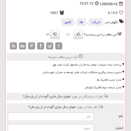
19:31:12
1399/08/16
1657
/ 5
5.0
تگهای خبر:
شركت
,
طلا
,
كشور
این مطلب را می پسندید؟
(0)
(1)
X
تازه ترین مطالب مرتبط
پرداخت ۷۸۵ میلیارد تومان به مادران مشمول کارت امید مهر
تدوین بسته پیگیری مشکلات شرکت های توسعه و عمران شهرستانی
شارژ جدید کالابرگ ها
شارژ مرحله سوم کالابرگ کودکان
نظرات بینندگان در مورد
هوای سال جاری آلوده تر از پارسال؟
نظر شما در مورد
هوای سال جاری آلوده تر از پارسال؟
نام:
ایمیل: