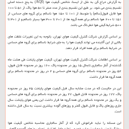
به گزارش حراج کن به نقل از ایسنا، شاخص کیفیت هوا (AQI) به پنج دسته اصلی
تقسیم بندی می شود. بر طبق این تقسیم بندی از عدد صفر تا ۵۰ هوا پاک، از ۵۱ تا ۱۰۰
هوا قابل قبول(سالم) یا متوسط، از ۱۰۱ تا ۱۵۰ هوا ناسالم برای گروه های حساس، از
۱۵۱ تا ۲۰۰ هوا ناسالم برای همه گروه ها، از ۲۰۱ تا ۳۰۰ هوا بسیار ناسالم و از ۳۰۱ تا
۵۰۰ شرایط کیفی هوا خطرناک می باشد.
بر اساس گزارش شرکت کنترل کیفیت هوای تهران، باتوجه به این تغییرات غلظت های
بالایی از این آلاینده می تواند کیفیت هوا را به جای شرایط ناسالم برای گروه های حساس
در شرایط ناسالم برای همه افراد قرار دهد.
بر اساس اطلاعات شرکت کنترل کیفیت هوای تهران، کیفیت هوای پایتخت طی هشت ماه
گذشته از آغاز سالجاری تابحال ۱۵ روز در محدوده پاک، ۱۶۰ روز در محدوده قابل قبول،
۵۲ روز در محدوده ناسالم برای گروه های حساس و ۲ در روز در محدوده ناسالم برای
همه گروه ها قرار داشت.
این در حالیست که در مدت مشابه سال قبل کیفیت هوای پایتخت ۲۵ روز در محدوده
پاک، ۱۷۷ روز در محدوده قابل قبول، ۲۷ روز در محدوده ناسالم برای گروه های حساس
و یک روز در محدوده ناسالم برای همه گروه ها قرار داشت این یعنی هوای پایتخت سال
جاری روزهای پاک و قابل قبول کمتر و روزهای آلوده بیشتری نسبت به سال قبل داشته
است.
این مسئله را نباید فراموش کرد که از آغاز سالجاری محاسبه شاخص کیفیت هوا
سختگیرانه تر شده است و این خود می تواند عامل افزایش تعداد روزهای آلوده و کاهش