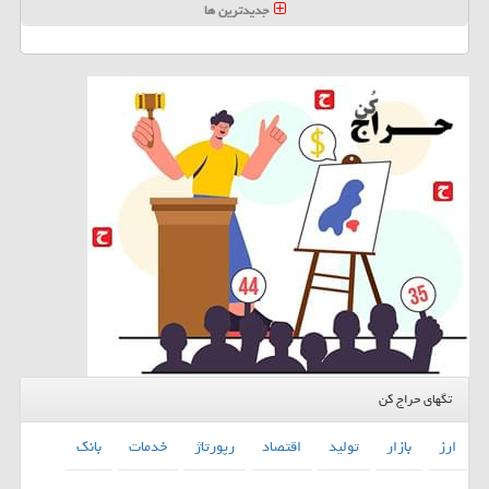
جدیدترین ها
تگهای حراج کن
ارز
بازار
تولید
اقتصاد
رپورتاژ
خدمات
بانك