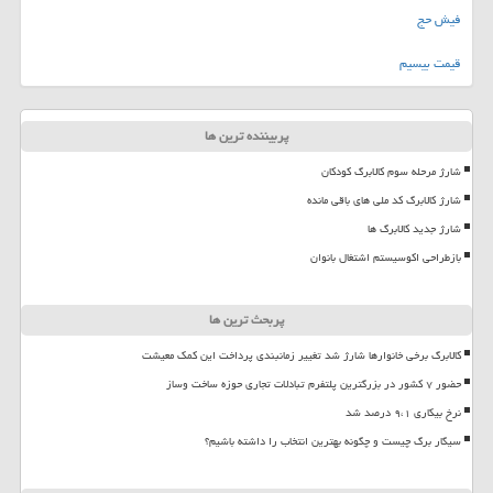
فیش حج
قیمت بیسیم
پربیننده ترین ها
شارژ مرحله سوم کالابرگ کودکان
شارژ کالابرگ کد ملی های باقی مانده
شارژ جدید کالابرگ ها
بازطراحی اکوسیستم اشتغال بانوان
پربحث ترین ها
کالابرگ برخی خانوارها شارژ شد تغییر زمانبندی پرداخت این کمک معیشت
حضور ۷ کشور در بزرگترین پلتفرم تبادلات تجاری حوزه ساخت وساز
نرخ بیکاری ۹،۱ درصد شد
سیگار برگ چیست و چگونه بهترین انتخاب را داشته باشیم؟