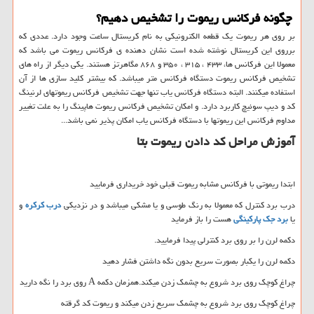
چگونه فرکانس ریموت را تشخیص دهیم
؟
بر روی هر ریموت یک قطعه الکترونیکی به نام کریستال ساعت وجود دارد. عددی که
برروی این کریستال نوشته شده است نشان دهنده ی فرکانس ریموت می باشد که
معمولا این فرکانس ها، ۴۳۳ ، ۳۱۵ ، ۳۵۰ و ۸۶۸ مگاهرتز هستند. یکی دیگر از راه های
تشخیص فرکانس ریموت دستگاه فرکانس متر میباشد. که بیشتر کلید سازی ها از آن
استفاده میکنند. البته دستگاه فرکانس یاب تنها جهت تشخیص فرکانس ریموتهای لرنینگ
کد و دیپ سوئیچ کاربرد دارد. و امکان تشخیص فرکانس ریموت هاپینگ را به علت تغییر
مداوم فرکانس این ریموتها با دستگاه فرکانس یاب امکان پذیر نمی باشد...
آموزش مراحل کد دادن ریموت بتا
ابتدا ریموتی با فرکانس مشابه ریموت قبلی خود خریداری فرمایید
درب برد کنترل که معمولا به رنگ طوسی و یا مشکی میباشد و در نزدیکی
درب کرکره
و
یا
برد جک پارکینگی
هست را باز فرماید
دکمه لرن را بر روی برد کنترلی پیدا فرمایید.
دکمه لرن را یکبار بصورت سریع بدون نگه داشتن فشار دهید
چراغ کوچک روی برد شروع به چشمک زدن میکند.همزمان دکمه A روی برد را نگه دارید
چراغ کوچک روی برد شروع به چشمک سریع زدن میکند و ریموت کد گرقته