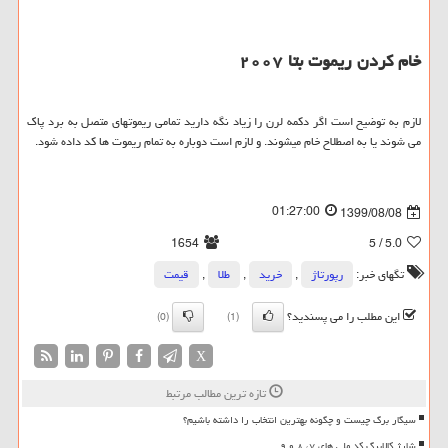
خام کردن ریموت بتا
۲۰۰۷
لازم به توضیح است اگر دکمه لرن را زیاد نگه دارید تمامی ریموتهای متصل به برد پاک
می شوند یا به اصطلاح خام میشوند. و لازم است دوباره به تمام ریموت ها کد داده شود.
01:27:00
1399/08/08
1654
/ 5
5.0
تگهای خبر:
رپورتاژ
,
خرید
,
طلا
,
قیمت
این مطلب را می پسندید؟
(0)
(1)
X
تازه ترین مطالب مرتبط
سیگار برگ چیست و چگونه بهترین انتخاب را داشته باشیم؟
شارژ کالابرگ کد ملی های ۷، ۸ و ۹