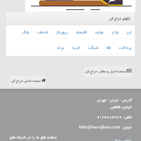
تگهای حراج کن
ارز
بازار
تولید
اقتصاد
رپورتاژ
خدمات
بانك
پرداخت
طلا
شركت
خرید
برند
صفحه اخبار و مطالب حراج کن
صفحه اصلی حراج کن
آدرس :
ایران - تهران
خیابان طالقانی
تلفن:
۹۱۲۴۷۰۳۷۲۲
ایمیل:
info@harajkon.com
صفحه های ما را در شبکه های
تماس با ما