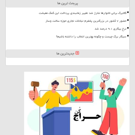
پربحث ترین ها
کالابرگ برخی خانوارها شارژ شد تغییر زمانبندی پرداخت این کمک معیشت
حضور ۷ کشور در بزرگترین پلتفرم تبادلات تجاری حوزه ساخت وساز
نرخ بیکاری ۹،۱ درصد شد
سیگار برگ چیست و چگونه بهترین انتخاب را داشته باشیم؟
جدیدترین ها