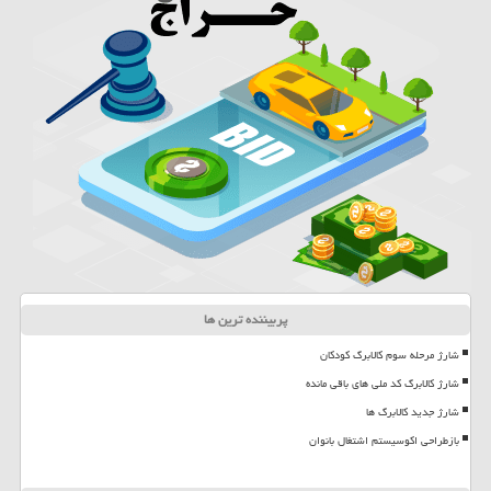
پربیننده ترین ها
شارژ مرحله سوم کالابرگ کودکان
شارژ کالابرگ کد ملی های باقی مانده
شارژ جدید کالابرگ ها
بازطراحی اکوسیستم اشتغال بانوان