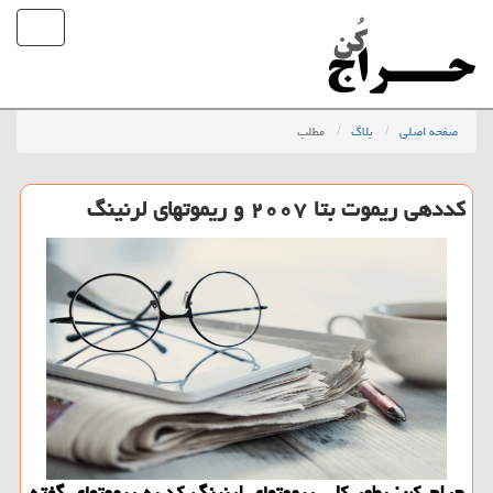
صفحه اصلی
بلاگ
مطلب
كددهی ریموت بتا ۲۰۰۷ و ریموتهای لرنینگ
حراج كن: بطور كلی ریموتهای لرنینگ كد به ریموتهای گفته