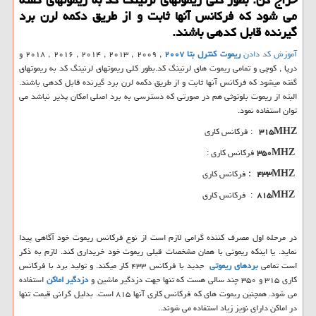
می شود كه فركانس آنها ثابت و از طریق دكمه لرن برد
گیرنده قابل كدهی باشند.
آموزش کد دادن
ریموت کنترل بتا
۲۰۰۷
, ۲۰۰۹ , ۲۰۱۳ , ۲۰۱۴ , ۲۰۱۶ , ۲۰۱۸ و
درپا , کوچی و تمامی ریموت های لرنینگ کد.بطور کلی ریموتهای لرنینگ کد به ریموتهای
گفته میشود که فرکانس آنها ثابت و از طریق دکمه لرن برد گیرنده قابل کدهی باشند.
البته از ریموت بلوتوثی هم در صورتی که دسترسی به برد اصلی امکان پذیر نباشد می
توان استفاده نمود.
۳۱۵MHZ
: فرکانس کاری
۳۵۰MHZ
فرکانس کاری :
۴۳۳MHZ
:
فرکانس کاری
۸۱۵MHZ
: فرکانس کاری
در مرحله اول مصرف کننده گرامی لازم است از نوع فرکانس ریموت خود آگاهی پیدا
نماید. یا اینکه ریموتی با همان مشخصات قبلی ریموت خود خریداری کند. لازم به ذکر
است تمامی
بردهای ریموتی
جدید با فرکانس ۴۳۳ کار میکند. و تولید برد با فرکانس
کاری ۳۱۵ و ۳۵۰ چند سالی هست که تنها جهت دزدگیر ماشین و
دزدگیر اماکن
استفاده
می شود. همچنین ریموت های که فرکانس کاری آنها ۸۱۵ است. بدلیل گرانی قیمت تنها
در اماکن دارای نویز زیاد استفاده می شوند..