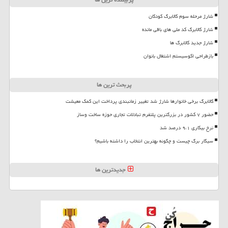
شارژ مرحله سوم کالابرگ کودکان
شارژ کالابرگ کد ملی های باقی مانده
شارژ جدید کالابرگ ها
بازطراحی اکوسیستم اشتغال بانوان
پربحث ترین ها
کالابرگ برخی خانوارها شارژ شد تغییر زمانبندی پرداخت این کمک معیشت
حضور ۷ کشور در بزرگترین پلتفرم تبادلات تجاری حوزه ساخت وساز
نرخ بیکاری ۹،۱ درصد شد
سیگار برگ چیست و چگونه بهترین انتخاب را داشته باشیم؟
جدیدترین ها