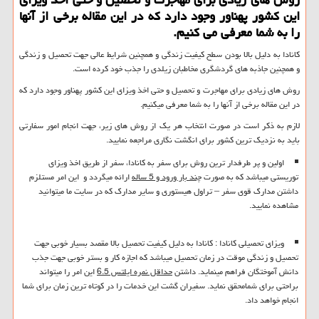
این كشور پهناور وجود دارد كه در این مقاله برخی از آنها
را به شما معرفی می كنیم.
کانادا به دلیل بالا بودن سطح کیفیت زندگی و همچنین شرایط عالی جهت تحصیل و زندگی
و همچنین جاذبه های گردشگری مخاطبان زیلدی را جذب خود کرده است.
روش های زیادی برای مهاجرت و تحصیل و حتی اخذ ویزای این کشور پهناور وجود دارد که
در این مقاله برخی از آنها را به شما معرفی میکنیم.
لازم به ذکر است در صورت انتخاب هر یک از روش های زیر، جهت انجام امور سفارتی
باید به نزدیک ترین کشور برای انگشت نگاری مراجعه نمایید.
اولین و پر طرفدار ترین روش برای سفر به کانادا، سفر از طریق اخذ ویزای
توریستی میباشد که به صورت
چند بار ورود و 5 ساله
ارائه میگردد و این امر مستلزم
داشتن مدارک قوی سفر – تراول هیستوری و سایر مدارک که در سایت ما میتوانید
مشاهده نمایید.
ویزای تحصیلی کانادا : کانادا به دلیل کیفیت تحصیل بالا مقصد بسیار خوبی جهت
تحصیل و زندگی موقت در زمان تحصیل میباشد که اجازه کار و بستر خوبی جهت جذب
دانش آموختگان فراهم مینماید. داشتن
حداقل نمره ایلتس 6.5
این امر را میتواند
براحتی برای شمامحقق نماید. سفیران گشت این خدمات را در کوتاه ترین زمان برای شما
انجام خواهد داد.