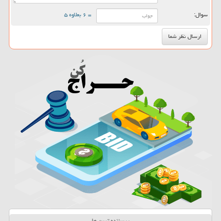
سوال:
= ۶ بعلاوه ۵
پربیننده ترین ها