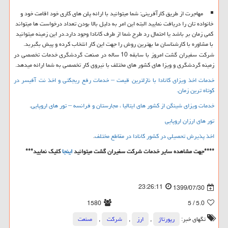
مهاجرت از طریق کارآفرینی: شما میتوانید با ارائه پلن های کاری خود اقامت خود و
خانواده تان را دریافت نمایید البته این امر به دلیل بالا بودن تعداد درخواست ها میتواند
کمی زمان بر باشد یا احتمال رد طرح شما از طرف کانادا وجود دارد.در این زمینه میتوانید
با مشاوره با کارشناسان ما بهترین روش را جهت این کار انتخاب کرده و پیش بگبربد.
شرکت سفیران گشت امروز با سابقه 10 ساله در صنعت گردشگری خدمات تخصصی در
زمینه گردشگری و ویزا های کشور های مختلف با نیروی کار تخصصی به شما ارائه میدهد.
خدمات اخذ ویزای کانادا با نازلترین قیمت – خدمات رفع ریجکتی و اخذ نت آفیسر در
کوتاه ترین زمان.
خدمات ویزای شینگن از کشور های ایتالیا ، مجارستان و فرانسه – تور های اروپایی
.
تور های ارزان اروپایی
اخذ پذیرش تحصیلی در کشور کانادا در مقاطع مختلف
.
****جهت مشاهده سایر خدمات شرکت سفیران گشت میتوانید
اینجا
کلیک نمایید***
23:26:11
1399/07/30
1580
/ 5
5.0
تگهای خبر:
رپورتاژ
,
ارز
,
شركت
,
صنعت