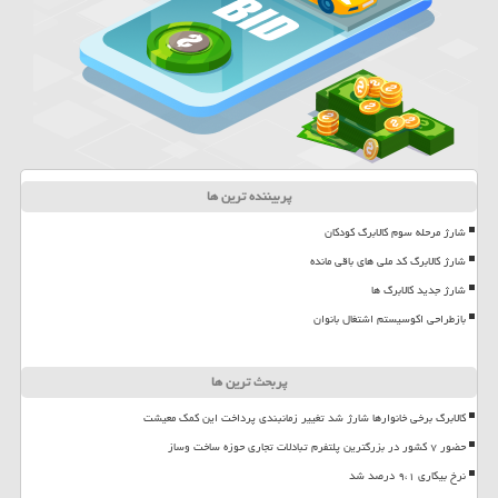
پربیننده ترین ها
شارژ مرحله سوم کالابرگ کودکان
شارژ کالابرگ کد ملی های باقی مانده
شارژ جدید کالابرگ ها
بازطراحی اکوسیستم اشتغال بانوان
پربحث ترین ها
کالابرگ برخی خانوارها شارژ شد تغییر زمانبندی پرداخت این کمک معیشت
حضور ۷ کشور در بزرگترین پلتفرم تبادلات تجاری حوزه ساخت وساز
نرخ بیکاری ۹،۱ درصد شد