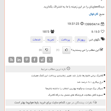
دیدگاه‌های‌تان را در این زمینه با ما به اشتراک بگذارید.
منبع:
کارناوال
19:37:23
1399/04/14
1873
/ 5
5.0
تگهای خبر:
رپورتاژ
,
پرداخت
,
تجربه
,
خدمات
این مطلب را می پسندید؟
(0)
(1)
X
تازه ترین مطالب مرتبط
کالابرگ برخی خانوارها شارژ شد تغییر زمانبندی پرداخت این کمک معیشت
نرخ بیکاری ۹،۱ درصد شد
سیگار برگ چیست و چگونه بهترین انتخاب را داشته باشیم؟
تسویه کامل مطالبات فروشگاه های متصل به درگاه کالابرگ
نظرات بینندگان در مورد
كدام سایت برای خرید بلیط هوایپما بهتر است