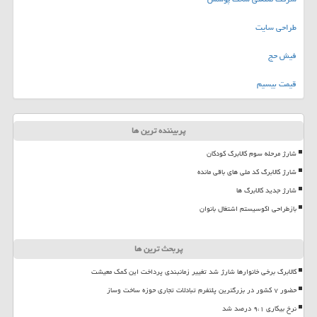
طراحی سایت
فیش حج
قیمت بیسیم
پربیننده ترین ها
شارژ مرحله سوم کالابرگ کودکان
شارژ کالابرگ کد ملی های باقی مانده
شارژ جدید کالابرگ ها
بازطراحی اکوسیستم اشتغال بانوان
پربحث ترین ها
کالابرگ برخی خانوارها شارژ شد تغییر زمانبندی پرداخت این کمک معیشت
حضور ۷ کشور در بزرگترین پلتفرم تبادلات تجاری حوزه ساخت وساز
نرخ بیکاری ۹،۱ درصد شد