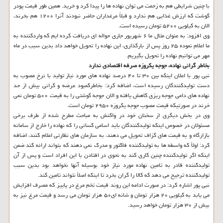
با چنین شرایطی هم به زحمت می توان نهاده ها را پیدا کرد و خرید. همین طور قیمت پودر
گوشت که ارزش غذایی هم ندارد و قبلاً مرغداران حاضر نبودند آنرا ۱۲۰۰ هم بخرند،
الان به کیلویی ۵۲۰۰ تومان رسیده است.
وی افزود: به عنوان مثال ما ۶ شهریور جاری حواله ای دریافت کرده ایم که واردکننده به
ما اعلام نموده ۲۵ روز پس از بارگذاری، این نهاده را تحویل خواهد داد بدین سبب در ماه
مهر می توانیم نهاده را تحویل بگیریم.
بخاطر گرانی نهاده، جوجه یکروزه صرفه اقتصادی ندارد
نبی پور با اعلان اینکه بین ۳۰ تا ۴۰ درصد نهاده های مورد نیاز تولید با نرخ مصوب به
دست تولیدکنندگان رسیده است، اضافه کرد: بخاطرکمبود عرضه و گرانی بیش از حد
نهاده های دامی جوجه ریزی کاهش یافته و الان جوجه گوشتی را به قیمت ۵۰۰ تومان نمی
خرند در صورتیکه قیمت مصوب جوجه یکروزه ۲۹۵۰ تومان است.
وی در بخش دیگری از سخنان خود در واکنش به مباحث مطرح شده از طرف برخی
مسئولان در خصوص اینکه تولیدکنندگان باید اسامی کسانی را که نهاده را خارج از سامانه
بازارگاه و به قیمت های گزاف تحویل می دهند، به سازمان های نظارتی اعلام کنند، اضافه
کرد: اولاً که واسطه ها به تولیدکننده فاکتور و مدرک نمی دهند که بتواند ارائه کند ضمن
اینکه اگر تولیدکننده چنین کاری کند به نحوی در افتادن با این افراد است و پس از آن
تولیدکننده قادر به تامین نهاده مورد نیاز خود بوسیله آنها نخواهد بود بدین سبب
تولیدکننده ترجیح می دهد که کالا را گران بخرد تا اینکه اصلاً نتواند تامین کند.
نبی پور اشاره کرد: در صورت ادامه این روند قیمت تخم مرغ در پاییز که مصرف افزایش
می یابد به کیلویی ۲۰ هزار تومان و شانه ای۵۰ هزار تومان می رسد و قیمت مرغ نیز به
بیش از ۳۰ هزار تومان خواهد رسید.