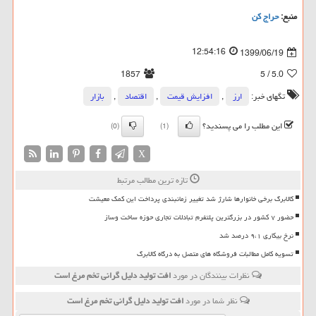
منبع:
حراج كن
12:54:16
1399/06/19
1857
/ 5
5.0
تگهای خبر:
ارز
,
افزایش قیمت
,
اقتصاد
,
بازار
این مطلب را می پسندید؟
(0)
(1)
X
تازه ترین مطالب مرتبط
کالابرگ برخی خانوارها شارژ شد تغییر زمانبندی پرداخت این کمک معیشت
حضور ۷ کشور در بزرگترین پلتفرم تبادلات تجاری حوزه ساخت وساز
نرخ بیکاری ۹،۱ درصد شد
تسویه کامل مطالبات فروشگاه های متصل به درگاه کالابرگ
نظرات بینندگان در مورد
افت تولید دلیل گرانی تخم مرغ است
نظر شما در مورد
افت تولید دلیل گرانی تخم مرغ است