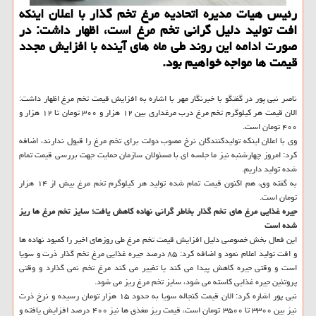
رئیس هیات مدیره اتحادیه مرغ تخم گذار با اعلان اینكه
افت تولید دلیل گرانی تخم مرغ است، اظهار داشت: در
صورت ادامه این روند طی ماه های آینده با افزایش مجدد
قیمت ها مواجه خواهیم بود.
ناصر نبی پور در گفتگو با خبرنگار مهر با اشاره به افزایش قیمت تخم مرغ اظهار داشت:
الان قیمت هر کیلوگرم تخم مرغ درب مرغداری بین ۱۲ هزار و ۳۰۰ تومان تا ۱۲ هزار و
۴۰۰ تومان است.
وی با اعلان اینکه تولیدکنندگان نرخ مصوب دولت برای تخم مرغ را قبول ندارند، اضافه
کرد: امروز چهارشنبه نیز ما جلسه ای با مسئولان سازمان حمایت جهت بررسی قیمت تمام
شده تولید داریم.
به گفته وی، هم اکنون قیمت تمام شده تولید هر کیلوگرم تخم مرغ بیش از ۱۴ هزار
تومان است.
جیره غذایی مرغ های تخم گذار بخاطر گرانی نهاده کاهش یافت؛ سایز تخم مرغ ها ریز
شده است
این فعال بخش خصوصی دلیل افزایش قیمت تخم مرغ طی روزهای اخیر را کمبود نهاده ها
و افت تولید اعلام نمود و اضافه کرد: ۸۵ درصد جیره غذایی مرغ تخم گذار ذرت و سویا
است و وقتی جیره کاهش پیدا می کند یا تغییر می کند مرغ تخم نمی گذارد و وقتی
پروتئین جیره غذایی کاسته می شود، سایز تخم مرغ ریز می شود.
نبی پور اشاره کرد: الان قیمت کنجاله سویا به حدود ۱۵ هزار تومان رسیده و نرخ ذرت
نیز بین ۳۳۰۰ تا ۳۵۰۰ تومان است، قیمت ریز مغذی ها نیز ۴۰۰ درصد افزایش یافته و